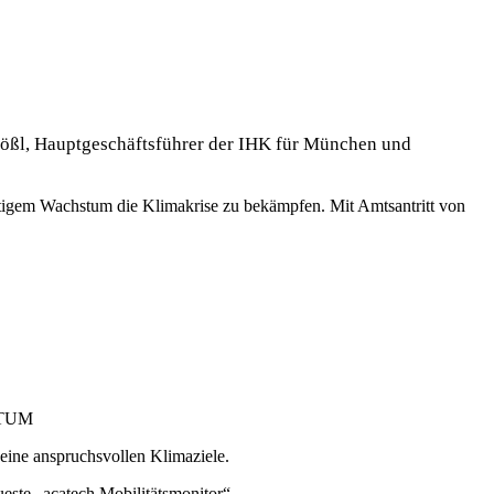
ößl, Hauptgeschäftsführer der IHK für
München und
tigem Wachstum die Klimakrise zu bekämpfen. Mit Amtsantritt von
rTUM
seine anspruchsvollen Klimaziele.
este „acatech Mobilitätsmonitor“