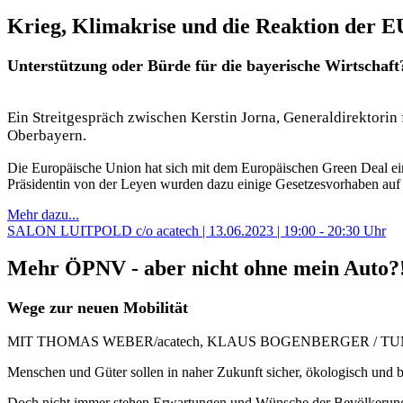
Krieg, Klimakrise und die Reaktion der E
Unterstützung oder Bürde für die bayerische Wirtschaft
Ein Streitgespräch zwischen Kerstin Jorna, Generaldirektori
Oberbayern.
Die Europäische Union hat sich mit dem Europäischen Green Deal ei
Präsidentin von der Leyen wurden dazu einige Gesetzesvorhaben auf
Mehr dazu...
SALON LUITPOLD c/o acatech | 13.06.2023 | 19:00 - 20:30 Uhr
Mehr ÖPNV - aber nicht ohne mein Auto?
Wege zur neuen Mobilität
MIT THOMAS WEBER/acatech, KLAUS BOGENBERGER / TUM UN
Menschen und Güter sollen in naher Zukunft sicher, ökologisch und be
Doch nicht immer stehen Erwartungen und Wünsche der Bevölkerung i