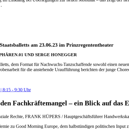
 …
taatsballetts am 23.06.23 im Prinzregententheater
HÄREN.01 UND SERGE HONEGGER
balletts, dem Format für Nachwuchs-Tanzschaffende sowohl einen neuen 
 Probenarbeit für die anstehende Uraufführung berichten der junge Chor
8:15 - 9:30 Uhr
en Fachkräftemangel – ein Blick auf das 
oziale Rechte, FRANK HÜPERS / Hauptgeschäftsführer Handwerk
emie zu Good Morning Europe, dem halbstündigen politischen Input zum