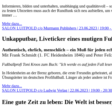
Informieren, bilden und unterhalten, unabhängig und qualitätsvoll 
zu festen Uhrzeiten muss auch der Rundfunk sich neu aufstellen, um w
immer …
Mehr dazu...
SALON LUITPOLD c/o Murmann Publishers | 23.06.2023 | 19:00 -
Unkapputbar, Liveticker eines mutigen Fu
Authentisch, ehrlich, menschlich – ein Muß für jeden ec
Mit
Frank Schmidt (1. FC Heidenheim 1846) und Peter Fel
Fußballprofi Toni Kroos zum Buch: "Ich werde es auf jeden Fall lese
In Heidenheim an der Brenz geboren, die erste Freundin geheiratet, als
Übungsleiter im deutschen Profifußball. Länger als jeder andere ist 
Mehr dazu...
SALON LUITPOLD c/o Ludwig Verlag | 22.06.2023 | 19:00 - 20:3
Eine gute Zeit zu leben: Die Welt ist besser