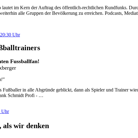
– so lautet im Kern der Auftrag des öffentlich-rechtlichen Rundfunks
eiterhin alle Gruppen der Bevölkerung zu erreichen. Podcasts, Mediath
 20:30 Uhr
ßballtrainers
hten Fussballfan!
ixberger
n!"
 Fußballer in alle Abgründe geblickt, dann als Spieler und Trainer wied
Frank Schmidt Profi - …
0 Uhr
, als wir denken