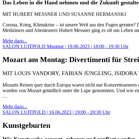
Das Leben in die Hand nehmen und die Zukunft gestalt
MIT HUBERT MESSNER UND SUSANNE HERMANSKI
Corona, Krieg, Klimakrise – ist unsere Welt aus den Fugen geraten?
Mediziners und Abenteurers Hubert Messner ging es oft um Leben u
Mehr dazu...
SALON LUITPOLD Musique | 19.06.2023 | 18:00 - 19:30 Uhr
Mozart am Montag: Divertimenti für Stre
MIT LOUIS VANDORY, FABIAN JÜNGLING, ISIDORA
Mozarts Reisen quer durch Europa waren nicht nur Konzerttourneen e
wurden von Mozart gründlich unter die Lupe genommen. Und wie ei
…
Mehr dazu...
SALON LUITPOLD | 16.06.2023 | 19:00 - 20:30 Uhr
Kunstgeburten
Wie Kunstwerke gezeugt, geboren und gepflegt werden