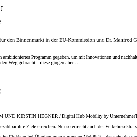
U
?
n für den Binnenmarkt in der EU-Kommission und Dr. Manfred G
n ambitioniertes Programm gegeben, um mit Innovationen und nachhal
 den Weg gebracht – diese gingen aber …
!
D KIRSTIN HEGNER / Digital Hub Mobility by Unternehme
zahlbar ihre Ziele erreichen. Nur so erreicht auch der Verkehrssektor 
m Einklang bei Überlegungen zur neuen Mobilität – das zeigt der neu