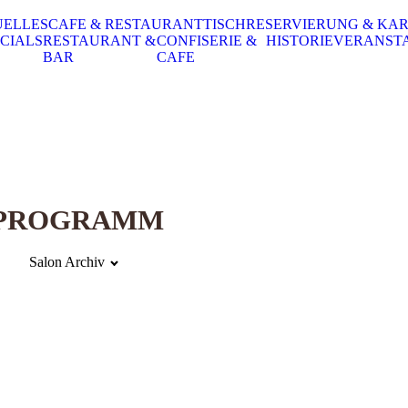
UELLES
CAFE & RESTAURANT
TISCHRESERVIERUNG & KA
CIALS
RESTAURANT &
CONFISERIE &
HISTORIE
VERANST
BAR
CAFE
RPROGRAMM
Salon Archiv