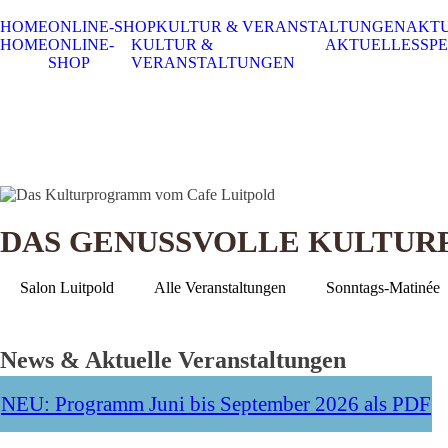
HOME
ONLINE-SHOP
KULTUR & VERANSTALTUNGEN
AKT
HOME
ONLINE-
KULTUR &
AKTUELLES
SPE
SHOP
VERANSTALTUNGEN
DAS GENUSSVOLLE KULTU
Salon Luitpold
Alle Veranstaltungen
Sonntags-Matinée
News & Aktuelle Veranstaltungen
NEU: Programm Juni bis September 2026 als PDF