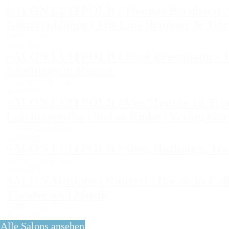
SALON LUITPOLD | Thomas Bernhard - Alt
Gitarrenklänge | Mit Luis Brunner & Jiar
19:00 bis 20:30 Uhr
02.10.2026
SALON LUITPOLD | Josef Brustmann - Jede
feinsinnigem Humor
19:00 bis 20:30 Uhr
03.10.2026
SALON LUITPOLD | Von Monroe zu Trump. 
Lateinamerika | Stefan Rinke | Verlag He
19:00 bis 20:30 Uhr
08.10.2026
SALON LUITPOLD | Sinn, Hoffnung, Tros
19:00 bis 20:30 Uhr
09.10.2026
SALON Musique | Konzert | Die sechs Cello
Theater und Musik
19:00 bis 20:30 Uhr
16.10.2026
Alle Salons ansehen