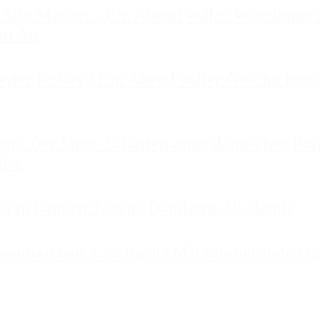
e Meister | Ein Abend voller Wortkunst u
ui An
r ist wer | Ein Abend voller Geschichten
Der lange Schatten amerikanischer Polit
rder
t in bangen Tagen | Domberg Akademie
suiten von J. S. Bach | Mit Studierenden d