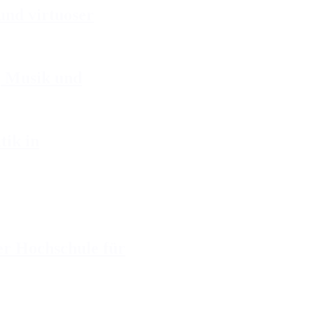
nd virtuoser
, Musik und
ik in
er Hochschule für