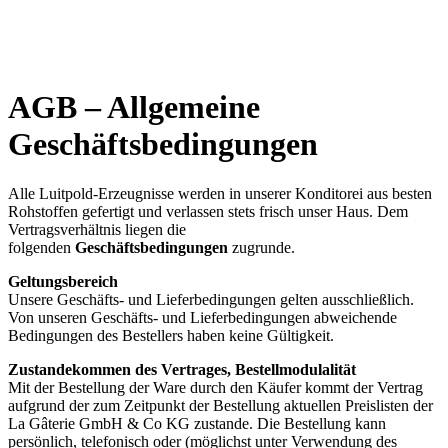
AGB – Allgemeine
HOME
HOME
ONLINE-SHOP
ONLINE-SHOP
Geschäftsbedingungen
KULTUR & VERANSTALTUNGEN
KULTUR & VERANSTALTUNGEN
AKTUELLES
AKTUELLES
SPECIALS
CAFE & RESTAURANT
RESTAURANT & BAR
TISCHRESERVIERUNG & KARTE
Alle Luitpold-Erzeugnisse werden in unserer Konditorei aus besten
CONFISERIE & CAFE
KARRIERE
Rohstoffen gefertigt und verlassen stets frisch unser Haus. Dem
HISTORIE
Vertragsverhältnis liegen die
VERANSTALTUNGSSERVICE
folgenden
Geschäftsbedingungen
zugrunde.
TISCHRESERVIERUNG & SPEISEKARTE
Geltungsbereich
KARRIERE
Unsere Geschäfts- und Lieferbedingungen gelten ausschließlich.
Von unseren Geschäfts- und Lieferbedingungen abweichende
Bedingungen des Bestellers haben keine Gültigkeit.
Zustandekommen des Vertrages, Bestellmodulalität
Mit der Bestellung der Ware durch den Käufer kommt der Vertrag
aufgrund der zum Zeitpunkt der Bestellung aktuellen Preislisten der
La Gâterie GmbH & Co KG zustande. Die Bestellung kann
persönlich, telefonisch oder (möglichst unter Verwendung des