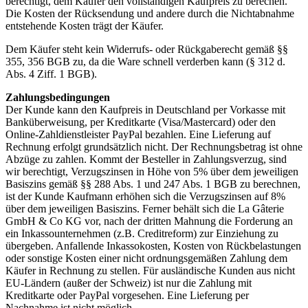
berechtigt, dem Käufer den vollständigen Kaufpreis zu berechen.
Die Kosten der Rücksendung und andere durch die Nichtabnahme
entstehende Kosten trägt der Käufer.
Dem Käufer steht kein Widerrufs- oder Rückgaberecht gemäß §§
355, 356 BGB zu, da die Ware schnell verderben kann (§ 312 d.
Abs. 4 Ziff. 1 BGB).
Zahlungsbedingungen
Der Kunde kann den Kaufpreis in Deutschland per Vorkasse mit
Banküberweisung, per Kreditkarte (Visa/Mastercard) oder den
Online-Zahldienstleister PayPal bezahlen. Eine Lieferung auf
Rechnung erfolgt grundsätzlich nicht. Der Rechnungsbetrag ist ohne
Abzüge zu zahlen. Kommt der Besteller in Zahlungsverzug, sind
wir berechtigt, Verzugszinsen in Höhe von 5% über dem jeweiligen
Basiszins gemäß §§ 288 Abs. 1 und 247 Abs. 1 BGB zu berechnen,
ist der Kunde Kaufmann erhöhen sich die Verzugszinsen auf 8%
über dem jeweiligen Basiszins. Ferner behält sich die La Gâterie
GmbH & Co KG vor, nach der dritten Mahnung die Forderung an
ein Inkassounternehmen (z.B. Creditreform) zur Einziehung zu
übergeben. Anfallende Inkassokosten, Kosten von Rückbelastungen
oder sonstige Kosten einer nicht ordnungsgemäßen Zahlung dem
Käufer in Rechnung zu stellen. Für ausländische Kunden aus nicht
EU-Ländern (außer der Schweiz) ist nur die Zahlung mit
Kreditkarte oder PayPal vorgesehen. Eine Lieferung per
Nachnahme ist nicht möglich.