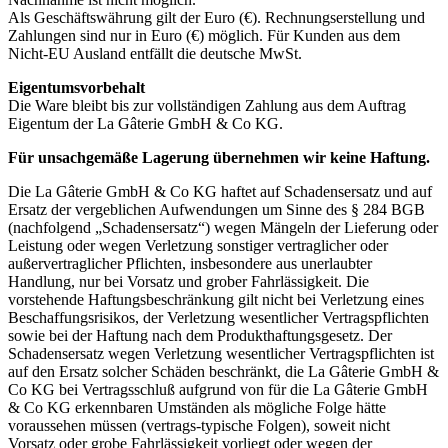
Als Geschäftswährung gilt der Euro (€). Rechnungserstellung und
Zahlungen sind nur in Euro (€) möglich. Für Kunden aus dem
Nicht-EU Ausland entfällt die deutsche MwSt.
Eigentumsvorbehalt
Die Ware bleibt bis zur vollständigen Zahlung aus dem Auftrag
Eigentum der La Gâterie GmbH & Co KG.
Für unsachgemäße Lagerung übernehmen wir keine Haftung.
Die La Gâterie GmbH & Co KG haftet auf Schadensersatz und auf
Ersatz der vergeblichen Aufwendungen um Sinne des § 284 BGB
(nachfolgend „Schadensersatz“) wegen Mängeln der Lieferung oder
Leistung oder wegen Verletzung sonstiger vertraglicher oder
außervertraglicher Pflichten, insbesondere aus unerlaubter
Handlung, nur bei Vorsatz und grober Fahrlässigkeit. Die
vorstehende Haftungsbeschränkung gilt nicht bei Verletzung eines
Beschaffungsrisikos, der Verletzung wesentlicher Vertragspflichten
sowie bei der Haftung nach dem Produkthaftungsgesetz. Der
Schadensersatz wegen Verletzung wesentlicher Vertragspflichten ist
auf den Ersatz solcher Schäden beschränkt, die La Gâterie GmbH &
Co KG bei Vertragsschluß aufgrund von für die La Gâterie GmbH
& Co KG erkennbaren Umständen als mögliche Folge hätte
voraussehen müssen (vertrags-typische Folgen), soweit nicht
Vorsatz oder grobe Fahrlässigkeit vorliegt oder wegen der