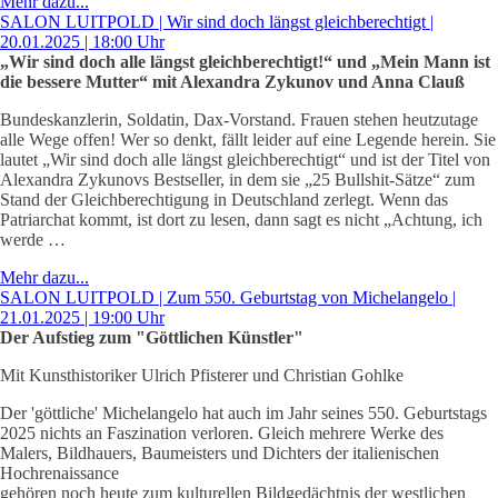
Mehr dazu...
SALON LUITPOLD | Wir sind doch längst gleichberechtigt |
20.01.2025 | 18:00 Uhr
„Wir sind doch alle längst gleichberechtigt!“ und „Mein Mann ist
die bessere Mutter“ mit Alexandra Zykunov und Anna Clauß
Bundeskanzlerin, Soldatin, Dax-Vorstand. Frauen stehen heutzutage
alle Wege offen! Wer so denkt, fällt leider auf eine Legende herein. Sie
lautet „Wir sind doch alle längst gleichberechtigt“ und ist der Titel von
Alexandra Zykunovs Bestseller, in dem sie „25 Bullshit-Sätze“ zum
Stand der Gleichberechtigung in Deutschland zerlegt. Wenn das
Patriarchat kommt, ist dort zu lesen, dann sagt es nicht „Achtung, ich
werde …
Mehr dazu...
SALON LUITPOLD | Zum 550. Geburtstag von Michelangelo |
21.01.2025 | 19:00 Uhr
Der Aufstieg zum "Göttlichen Künstler"
Mit Kunsthistoriker Ulrich Pfisterer und Christian Gohlke
Der 'göttliche' Michelangelo hat auch im Jahr seines 550. Geburtstags
2025 nichts an Faszination verloren. Gleich mehrere Werke des
Malers, Bildhauers, Baumeisters und Dichters der italienischen
Hochrenaissance
gehören noch heute zum kulturellen Bildgedächtnis der westlichen