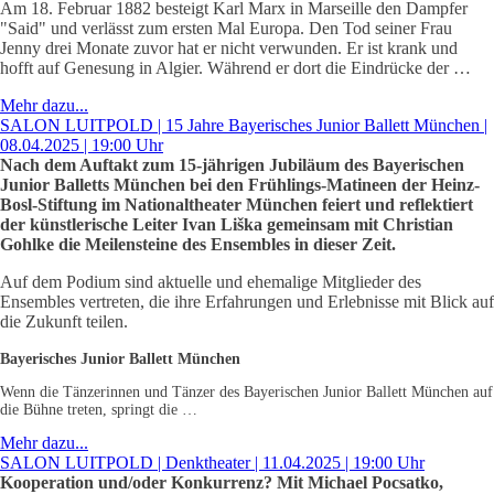
Am 18. Februar 1882 besteigt Karl Marx in Marseille den Dampfer
"Said" und verlässt zum ersten Mal Europa. Den Tod seiner Frau
Jenny drei Monate zuvor hat er nicht verwunden. Er ist krank und
hofft auf Genesung in Algier. Während er dort die Eindrücke der …
Mehr dazu...
SALON LUITPOLD | 15 Jahre Bayerisches Junior Ballett München |
08.04.2025 | 19:00 Uhr
Nach dem Auftakt zum 15-jährigen Jubiläum des Bayerischen
Junior Balletts München bei den Frühlings-Matineen der Heinz-
Bosl-Stiftung im Nationaltheater München feiert und reflektiert
der künstlerische Leiter Ivan Liška gemeinsam mit Christian
Gohlke die Meilensteine des Ensembles in dieser Zeit.
Auf dem Podium sind aktuelle und ehemalige Mitglieder des
Ensembles vertreten, die ihre Erfahrungen und Erlebnisse mit Blick auf
die Zukunft teilen.
Bayerisches Junior Ballett München
Wenn die Tänzerinnen und Tänzer des Bayerischen Junior Ballett München auf
die Bühne treten, springt die …
Mehr dazu...
SALON LUITPOLD | Denktheater | 11.04.2025 | 19:00 Uhr
Kooperation und/oder Konkurrenz? Mit Michael Pocsatko,