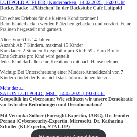
LUITPOLD ATELIER | Kinderbacken | 14.02.2025 | 16:00 Uhr
Backe, Backe ...Plätzchen! In der Backstube Cafe Luitpold
Ein echtes Erlebnis für die kleinen Konditor:innen!
Beim Kinderbacken werden Plätzchen gebacken und verziert. Feine
Pralinen hergestellt und garniert.
Alter: Von 6 bis 14 Jahren
Anzahl: Ab 7 Kindern, maximal 15 Kinder
Kursdauer: 2 Stunden Kursgebühr pro Kind: 59.- Euro Brutto
Eine Schürze pro Kind wird gestellt
Jedes Kind darf alle seine Kreationen mit nach Hause nehmen.
Wichtig: Bei Unterschreitung einer Mindest-Anmeldezahl von 7
Kindern findet der Kurs nicht statt. Informationen hierzu …
Mehr dazu...
SALON LUITPOLD | MSC | 14.02.2025 | 19:00 Uhr
Geopolitik im Cyberraum: Wie schützen wir unsere Demokratie
vor hybriden Bedrohungen und Desinformation?
Mit Veronika Söllner (Foresight-Expertin, IABG), Dr. Jennifer
Pernau (Cybersecurity-Expertin, Microsoft), Dr. Katharina
Schüller (KI-Expertin, STAT-UP)
Hier geht's zur Anmeldung