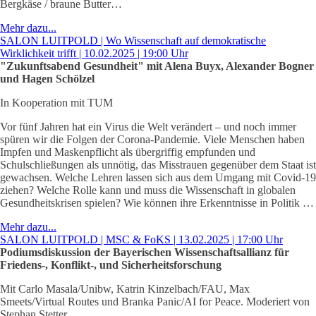
Bergkäse / braune Butter…
Mehr dazu...
SALON LUITPOLD | Wo Wissenschaft auf demokratische
Wirklichkeit trifft | 10.02.2025 | 19:00 Uhr
"Zukunftsabend Gesundheit" mit Alena Buyx, Alexander Bogner
und Hagen Schölzel
In Kooperation mit TUM
Vor fünf Jahren hat ein Virus die Welt verändert – und noch immer
spüren wir die Folgen der Corona-Pandemie. Viele Menschen haben
Impfen und Maskenpflicht als übergriffig empfunden und
Schulschließungen als unnötig, das Misstrauen gegenüber dem Staat ist
gewachsen. Welche Lehren lassen sich aus dem Umgang mit Covid-19
ziehen? Welche Rolle kann und muss die Wissenschaft in globalen
Gesundheitskrisen spielen? Wie können ihre Erkenntnisse in Politik …
Mehr dazu...
SALON LUITPOLD | MSC & FoKS | 13.02.2025 | 17:00 Uhr
Podiumsdiskussion der Bayerischen Wissenschaftsallianz für
Friedens-, Konflikt-, und Sicherheitsforschung
Mit Carlo Masala/Unibw, Katrin Kinzelbach/FAU, Max
Smeets/Virtual Routes und Branka Panic/AI for Peace. Moderiert von
Stephan Stetter