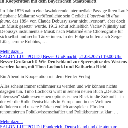
In Kooperation mit dem Bayerischen Staatsballett
Im Jahr 1876 nahm eine faszinierende intermediale Passage ihren Lauf:
Stéphane Mallarmé veröffentlichte sein Gedicht
L’après-midi d’un
faune
, das 1894 von Claude Debussy zwar nicht „vertont“, aber doch
„in Musik gesetzt“ wurde. 1912 schuf schließlich Vaclav Nijinsky auf
Debussys instrumentale Musik nach Mallarmé eine Choreografie für
sich selbst und sechs Tänzerinnen. In der Folge schufen auch Serge
Lifar, Jerome Robbins, …
Mehr dazu...
SALON LUITPOLD | Besser Großmacht | 21.03.2025 | 19:00 Uhr
Besser Großmacht! Wie Deutschland zur Speerspitze des Westens
werden kann, mit Timo Lochocki und Katharina Riehl
Ein Abend in Kooperation mit dem Herder Verlag
Alles scheint immer schlimmer zu werden und wir können nichts
dagegen tun. Timo Lochocki wirft in seinem neuen Buch „Deutsche
Interessen“ stattdessen einen optimistischen Blick in die Zukunft – in
der wir die Rolle Deutschlands in Europa und in der Welt neu
definieren und unsere Stärken endlich ausspielen. Für den
renommierten Politikwissenschaftler und Politikberater ist klar: …
Mehr dazu...
SALON LUITPOLD | Frankreich, Deutschland und die atomare