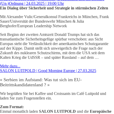
(Un-)Ordnung | 24.03.2025 | 19:00 Uhr
Ein Dialog über Sicherheit und Strategie in stürmischen Zeiten
Mit Alexandre Vulic/Generalkonsul Frankreichs in München, Frank
Sauer/Universität der Bundeswehr München & Julia
Berghofer/European Leadership Network
Seit Beginn der zweiten Amtszeit Donald Trumps hat sich das
transatlantische Sicherheitsgefüge spürbar verschoben: aus Sicht
Europas steht die Verlässlichkeit der amerikanischen Schutzgarantie
auf der Kippe. Damit stellt sich unweigerlich die Frage nach der
Zukunft des nuklearen Schutzschirms, mit dem die USA seit dem
Kalten Krieg die UdSSR – und später Russland – auf dem …
Mehr dazu...
SALON LUITPOLD | Good Morning Europe | 27.03.2025
« Serbien im Aufstand: Was tut sich im EU-
Beitrittskandidatenland ? »
Wir begrüßen Sie bei Kaffee und Croissants im Café Luitpold und
laden Sie zum Fragenstellen ein.
Zum Format:
Einmal monatlich laden
SALON LUITPOLD
und die
Europäische