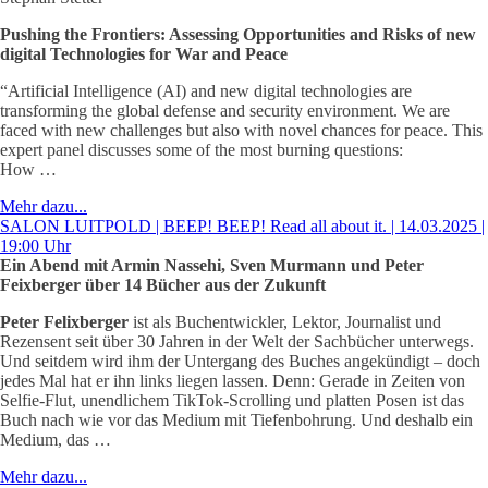
Pushing the Frontiers: Assessing Opportunities and Risks of new
digital Technologies for War and Peace
“Artificial Intelligence (AI) and new digital technologies are
transforming the global defense and security environment. We are
faced with new challenges but also with novel chances for peace. This
expert panel discusses some of the most burning questions:
How …
Mehr dazu...
SALON LUITPOLD | BEEP! BEEP! Read all about it. | 14.03.2025 |
19:00 Uhr
Ein Abend mit Armin Nassehi, Sven Murmann und Peter
Feixberger über 14 Bücher aus der Zukunft
Peter Felixberger
ist als Buchentwickler, Lektor, Journalist und
Rezensent seit über 30 Jahren in der Welt der Sachbücher unterwegs.
Und seitdem wird ihm der Untergang des Buches angekündigt – doch
jedes Mal hat er ihn links liegen lassen. Denn: Gerade in Zeiten von
Selfie-Flut, unendlichem TikTok-Scrolling und platten Posen ist das
Buch nach wie vor das Medium mit Tiefenbohrung. Und deshalb ein
Medium, das …
Mehr dazu...