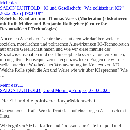
Mehr dazu...
SALON LUITPOLD | KI und Gesellschaft: "Wie politisch ist KI?“ |
26.02.2025 | 19:00 Uhr
Rebekka Reinhard und Thomas Vašek (Moderation) diskutieren
mit Ruth Müller und Benjamin Rathgeber (Center for
Responsible AI Technologies)
Am ersten Abend der Eventreihe diskutieren wir darüber, welche
sozialen, moralischen und politischen Auswirkungen KI-Technologien
auf unsere Gesellschaft haben und wie wir diese mithilfe der
Sozialwissenschaften und der Philosophie besser evaluieren können,
um negativen Konsequenzen entgegenzuwirken. Fragen die wir uns
stellen werden: Was bedeutet Verantwortung im Kontext von KI?
Welche Rolle spielt die Art und Weise wie wir über KI sprechen? Wie
…
Mehr dazu...
SALON LUITPOLD | Good Morning Europe | 27.02.2025
Die EU und die polnische Ratspräsidentschaft
Generalkonsul Rafal Wolski freut sich auf einen regen Austausch mit
Ihnen.
Wir begrüßen Sie bei Kaffee und Croissants im Café Luitpold und