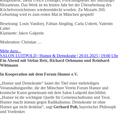
komponierte, meint Ulrich Leisinger, Forschungsleiter am Salzburger
Mozarteum. Das Werk ist im letzten Jahr bei der Überarbeitung des
Köchelverzeichnisses wiederentdeckt worden. Zu Mozarts 269.
Geburtstag wird es zum ersten Mal in München gespielt!
Besetzung: Louis Vandory, Fabian Jüngling, Carla Usberti, Valentin
Lutter
Klarinette: Jakov Galperin
Moderation: Christian …
Mehr dazu...
SALON LUITPOLD | Humor & Demokratie | 29.01.2025 | 19:00 Uhr
Ein Abend mit Stefan Betz, Richard Oehmann und Reinhard
Wittmann
In Kooperation mit dem Forum Humor e.V.
„Humor und Demokratie“ lautet der Titel einer mehrteiligen
Veranstaltungsreihe, die der Münchner Verein Forum Humor und
komische Kunst gemeinsam mit dem Salon Luitpold durchführt.
„Humor ist die wichtigste Quelle für Gemeinschaftssinn und Trost.
Humor macht immun gegen Radikalismus. Demokratie ist ohne
Humor gar nicht denkbar“, sagt
Gerhard Polt,
bayerischer Philosoph
und Vordenker.