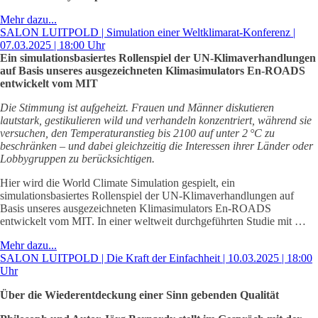
Mehr dazu...
SALON LUITPOLD | Simulation einer Weltklimarat-Konferenz |
07.03.2025 | 18:00 Uhr
Ein simulationsbasiertes Rollenspiel der UN-Klimaverhandlungen
auf Basis unseres ausgezeichneten Klimasimulators En-ROADS
entwickelt vom
MIT
Die Stimmung ist aufgeheizt. Frauen und Männer diskutieren
lautstark, gestikulieren wild und verhandeln konzentriert, während sie
versuchen, den Temperaturanstieg bis 2100 auf unter 2 °C zu
beschränken – und dabei gleichzeitig die Interessen ihrer Länder oder
Lobbygruppen zu berücksichtigen.
Hier wird die World Climate Simulation gespielt, ein
simulationsbasiertes Rollenspiel der UN-Klimaverhandlungen auf
Basis unseres ausgezeichneten Klimasimulators En-ROADS
entwickelt vom MIT. In einer weltweit durchgeführten Studie mit …
Mehr dazu...
SALON LUITPOLD | Die Kraft der Einfachheit | 10.03.2025 | 18:00
Uhr
Über die Wiederentdeckung einer Sinn gebenden Qualität