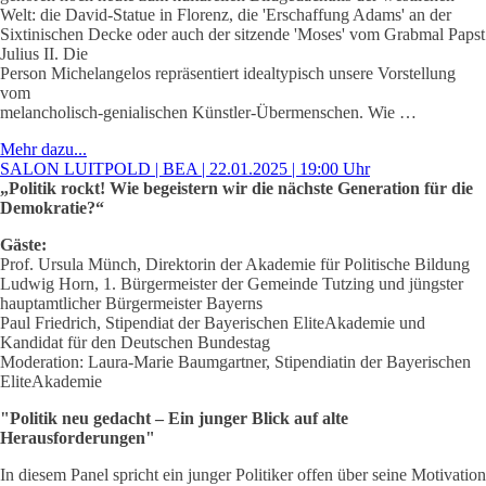
Welt: die David-Statue in Florenz, die 'Erschaffung Adams' an der
Sixtinischen Decke oder auch der sitzende 'Moses' vom Grabmal Papst
Julius II. Die
Person Michelangelos repräsentiert idealtypisch unsere Vorstellung
vom
melancholisch-genialischen Künstler-Übermenschen. Wie …
Mehr dazu...
SALON LUITPOLD | BEA | 22.01.2025 | 19:00 Uhr
„Politik rockt! Wie begeistern wir die nächste Generation für die
Demokratie?“
Gäste:
Prof. Ursula Münch, Direktorin der Akademie für Politische Bildung
Ludwig Horn, 1. Bürgermeister der Gemeinde Tutzing und jüngster
hauptamtlicher Bürgermeister Bayerns
Paul Friedrich, Stipendiat der Bayerischen EliteAkademie und
Kandidat für den Deutschen Bundestag
Moderation: Laura-Marie Baumgartner, Stipendiatin der Bayerischen
EliteAkademie
"Politik neu gedacht – Ein junger Blick auf alte
Herausforderungen"
In diesem Panel spricht ein junger Politiker offen über seine Motivation