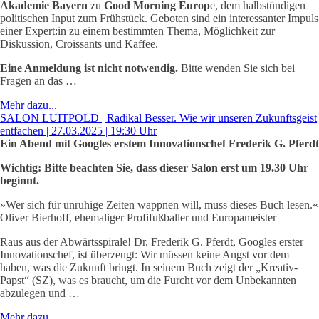
Akademie
Bayern
zu
Good Morning Europ
e, dem halbstündigen
politischen Input zum Frühstück. Geboten sind ein interessanter Impuls
einer Expert:in zu einem bestimmten Thema, Möglichkeit zur
Diskussion, Croissants und Kaffee.
Eine Anmeldung ist nicht notwendig.
Bitte wenden Sie sich bei
Fragen an das …
Mehr dazu...
SALON LUITPOLD | Radikal Besser. Wie wir unseren Zukunftsgeist
entfachen | 27.03.2025 | 19:30 Uhr
Ein Abend mit Googles erstem Innovationschef Frederik G. Pferdt
Wichtig: Bitte beachten Sie, dass dieser Salon erst um 19.30 Uhr
beginnt.
»Wer sich für unruhige Zeiten wappnen will, muss dieses Buch lesen.«
Oliver Bierhoff, ehemaliger Profifußballer und Europameister
Raus aus der Abwärtsspirale! Dr. Frederik G. Pferdt, Googles erster
Innovationschef, ist überzeugt: Wir müssen keine Angst vor dem
haben, was die Zukunft bringt. In seinem Buch zeigt der „Kreativ-
Papst“ (SZ), was es braucht, um die Furcht vor dem Unbekannten
abzulegen und …
Mehr dazu...