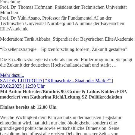
Forschung
Prof. Dr. Thomas Hofmann, Präsident der Technischen Universität
München
Prof. Dr. Yuki Asano, Professor für Fundamental AI an der
Technischen Universität Nürnberg und Alumnus der Bayerischen
EliteAkademie
Moderation: Tarik Akbaba, Stipendiat der Bayerischen EliteAkademie
“Exzellenzstrategie – Spitzenforschung fördern, Zukunft gestalten”
Die Exzellenzstrategie ist mehr als nur ein Förderprogramm: Sie prägt
die Zukunft der deutschen Hochschullandschaft und stärkt …
Mehr dazu...
SALON LUITPOLD | "Klimaschutz - Staat oder Markt?" |
20.02.2025 | 12:30 Uhr
Mit
Anton Hofreiter
/Bündnis 90-Grüne &
Lukas Köhler
/FDP,
moderiert von Katharina Riehl/Leitung SZ Politikredaktion
Einlass bereits ab 12.00 Uhr
Welche Wichtigkeit dem Klimaschutz in der nächsten Legislatur
eingeräumt wird, hat nicht nur eine ökologische, sondern eine
grundlegend politische sowie wirtschaftliche Dimension. Seine
Gestaltung beeinflusst alle großen Debatten unserer Zeit – von