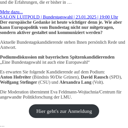
und die Erfahrungen, die er bisher in …
Mehr dazu...
SALON LUITPOLD | Bundestagswahl | 23.01.2025 | 19:00 Uhr
Der europäische Gedanke ist heute wichtiger denn je. Wie aber
kann Europapolitik vom Bundestag nicht nur mitgetragen,
sondern aktiver gestaltet und kommuniziert werden?
Aktuelle Bundestagskandidierende stehen Ihnen persönlich Rede und
Antwort.
Podiumsdiskussion mit bayerischen Spitzenkandidierenden
„Eine Bundestagswahl ist auch eine Europawahl“
Es erwarten Sie folgende Kandidierende auf dem Podium:
Anton Hofreiter
(Bündnis 90/Die Grünen),
David Rausch
(SPD),
Wolfgang Stefinger
(CSU) und
Alexandra Lang
(Volt).
Die Moderation übernimmt Eva Feldmann-Wojtachnia/Centrum für
angewandte Politikforschung der LMU.
Hier geht's zur Anmeldung
…