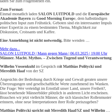
laden Sie zum Fragenstellen ein.
Zum Format:
Einmal monatlich laden
SALON LUITPOLD
und die
Europäische
Akademie
Bayern
zu
Good Morning Europ
e, dem halbstündigen
politischen Input zum Frühstück. Geboten sind ein interessanter Impuls
einer Expert:in zu einem bestimmten Thema, Möglichkeit zur
Diskussion, Croissants und Kaffee.
Eine Anmeldung ist nicht notwendig.
Bitte wenden …
Mehr dazu...
SALON LUITPOLD | Mann gegen Mann | 06.03.2025 | 19:00 Uhr
Männer. Macht. Mythos. – Zwischen Tugend und Verantwortung
Wilhelm Vossenkuhl
im Gespräch m
it Matthias Politycki und
Meredith Haaf
von der SZ
Angesichts der Bedrohung durch Kriege und Gewalt geraten unsere
Überzeugungen und gesellschaftliche Werte zunehmend ins Wanken.
Die Frage: Wer verteidigt im Ernstfall unser Land, unsere Freiheit?,
lässt bestehende Männerbilder plötzlich in anderem Licht erscheinen.
Brauchen wir jetzt vielleicht Männer, die sich klassischer Rollenmuster
erinnern, ohne neue Interpretationen ihrer Rolle preiszugeben?
Matthias Politycki spricht mit Meredith Haaf/SZ und Wilhelm
…