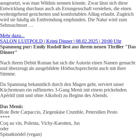
ausgesetzt, was man Wildnis nennen könnte. Zwar lässt sich diese
Entwicklung durchaus auch als Errungenschaft verstehen, die einen
weitestgehend gesicherten und komfortablen Alltag erlaubt. Zugleich
wird sie häufig als Entfremdung empfunden. Die Natur wird zum
Sehnsuchtsort …
Mehr dazu...
SALON LUITPOLD | Krimi Dinner | 08.02.2025 | 20:00 Uhr
Spannung pur: Emily Rudolf liest aus ihrem neuen Thriller "Das
Dinner"
Nach ihrem Debüt Roman hat sich die Autorin einen Namen gemacht
und überzeugt als ausgebildete Hörbuchsprecherin auch mit ihrer
Stimme.
Da Spannung bekanntlich durch den Magen geht, serviert unser
Küchenteam ein raffiniertes 3-Gang Menü mit einem prickelnden
Apéritif (mit und ohne Alkohol) zu Beginn des Abends.
Das Menü:
Rote Bete Carpaccio, Ziegenkäse Crumble, Petersilien Pesto
****
Coq au vin, Polenta, Vichy-Karotten, Jus
oder
Spinatknödel (vegan)