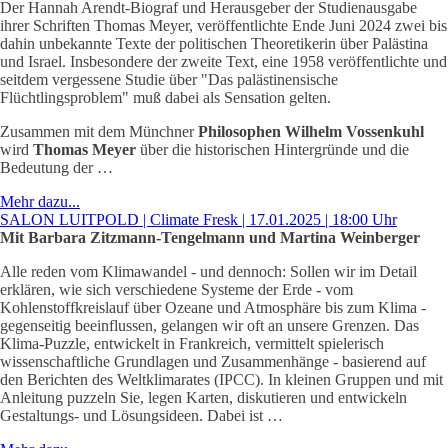
Der Hannah Arendt-Biograf und Herausgeber der Studienausgabe
ihrer Schriften Thomas Meyer, veröffentlichte Ende Juni 2024 zwei bis
dahin unbekannte Texte der politischen Theoretikerin über Palästina
und Israel. Insbesondere der zweite Text, eine 1958 veröffentlichte und
seitdem vergessene Studie über "Das palästinensische
Flüchtlingsproblem" muß dabei als Sensation gelten.
Zusammen mit dem Münchner
Philosophen Wilhelm Vossenkuhl
wird
Thomas Meyer
über die historischen Hintergründe und die
Bedeutung der …
Mehr dazu...
SALON LUITPOLD | Climate Fresk | 17.01.2025 | 18:00 Uhr
Mit Barbara Zitzmann-Tengelmann und Martina Weinberger
Alle reden vom Klimawandel - und dennoch: Sollen wir im Detail
erklären, wie sich verschiedene Systeme der Erde - vom
Kohlenstoffkreislauf über Ozeane und Atmosphäre bis zum Klima -
gegenseitig beeinflussen, gelangen wir oft an unsere Grenzen. Das
Klima-Puzzle, entwickelt in Frankreich, vermittelt spielerisch
wissenschaftliche Grundlagen und Zusammenhänge - basierend auf
den Berichten des Weltklimarates (IPCC). In kleinen Gruppen und mit
Anleitung puzzeln Sie, legen Karten, diskutieren und entwickeln
Gestaltungs- und Lösungsideen. Dabei ist …