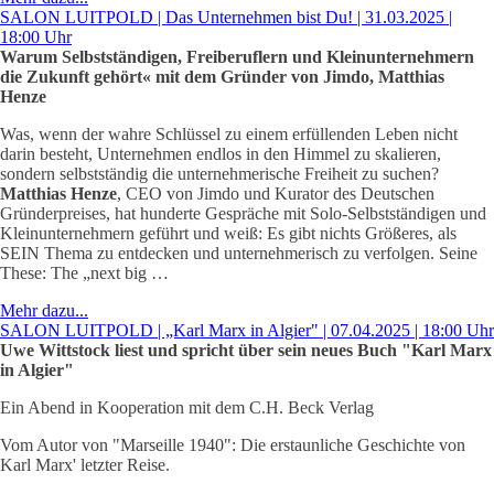
SALON LUITPOLD | Das Unternehmen bist Du! | 31.03.2025 |
18:00 Uhr
Warum Selbstständigen, Freiberuflern und Kleinunternehmern
die Zukunft gehört« mit dem Gründer von Jimdo, Matthias
Henze
Was, wenn der wahre Schlüssel zu einem erfüllenden Leben nicht
darin besteht, Unternehmen endlos in den Himmel zu skalieren,
sondern selbstständig die unternehmerische Freiheit zu suchen?
Matthias Henze
, CEO von Jimdo und Kurator des Deutschen
Gründerpreises, hat hunderte Gespräche mit Solo-Selbstständigen und
Kleinunternehmern geführt und weiß: Es gibt nichts Größeres, als
SEIN Thema zu entdecken und unternehmerisch zu verfolgen. Seine
These: The „next big …
Mehr dazu...
SALON LUITPOLD | „Karl Marx in Algier" | 07.04.2025 | 18:00 Uhr
Uwe Wittstock liest und spricht über sein neues Buch "Karl Marx
in Algier"
Ein Abend in Kooperation mit dem C.H. Beck Verlag
Vom Autor von "Marseille 1940": Die erstaunliche Geschichte von
Karl Marx' letzter Reise.