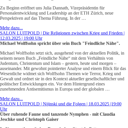
Zu Beginn eröffnet uns Julia Dannath, Vizepräsidentin für
Personalentwicklung und Leadership an der ETH Zürich, neue
Perspektiven auf das Thema Führung. In der …
Mehr dazu...
SALON LUITPOLD | Die Religionen zwischen Krieg und Frieden |
12.03.2025 | 19:00 Uhr
Michael Wolffsohn spricht über sein Buch "Feindliche Nähe".
Michael Wolffsohn setzt sich, ausgehend von der aktuellen Politik, in
seinem neuen Buch „Feindliche Nähe“ mit dem Verhältnis von
Judentum, Christentum und Islam – gestern, heute und morgen –
auseinander. Mit gewohnt pointierter Analyse und einem Blick für das
Wesentliche widmet sich Wolffsohn Themen wie Terror, Krieg und
Gewalt und ordnet sie in den Kontext aktueller gesellschaftlicher und
politischer Entwicklungen ein. Vor dem Hintergrund eines
zunehmenden Antisemitismus in Europa und der globalen …
Mehr dazu...
SALON LUITPOLD | Nijinski und die Folgen | 18.03.2025 |19:00
Uhr
Über ruhende Faune und tanzende Nymphen - mit Claudia
Jeschke und Christoph Gaiser