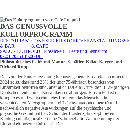
STALTUNGSSERVICE
UELLES
CAFE &
TISCHRESERVIERUNG
TISCHRESERVIERUNG
KARRIERE
KARRIERE
DAS GENUSSVOLLE
RESTAURANT
& KARTE
& SPEISEKARTE
KULTURPROGRAMM
RESTAURANT
CONFISERIE
HISTORIE
VERANSTALTUNGSSE
& BAR
& CAFE
SALON LUITPOLD | Einsamkeit – Leere und Sehnsucht |
08.01.2025 | 19:00 Uhr
Philosophisches Café: mit Manuel Schäfler, Kilian Karger und
Richard Rupp
Das von der Bundesregierung herausgegebene Einsamkeitsbarometer
2024 zeigt, dass rund 23% der über 75-jährigen besonders von
Einsamkeit betroffen sind, aber auch fast ein Drittel der 18-29-jährigen
Deutschen leidet unter Einsamkeitserfahrungen. Einsamkeit ist ein
komplexes und weitverbreitetes Problem, das Menschen in
verschiedenen Altersgruppen und Lebenssituationen betrifft und
nachweislich negative Auswirkungen auf die psychische und
physische Gesundheit hat. Schon der Existenzphilosoph Søren
Kierkegaard diagnostiziert eine "schmerzhafte Wahrnehmung der
Einsamkeit unserer Existenz". Der …