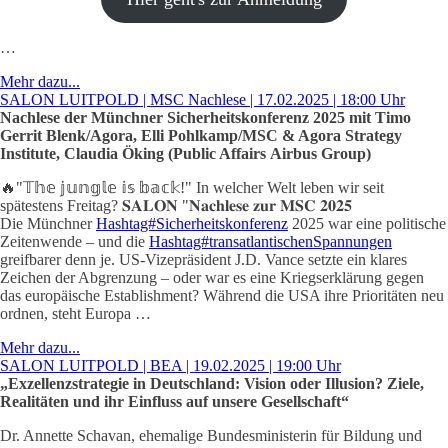
…
Mehr dazu...
SALON LUITPOLD | MSC Nachlese | 17.02.2025 | 18:00 Uhr
Nachlese der Münchner Sicherheitskonferenz 2025 mit Timo
Gerrit Blenk/Agora, Elli Pohlkamp/MSC & Agora Strategy
Institute, Claudia Öking (Public Affairs Airbus Group)
🔥"𝕋𝕙𝕖 𝕛𝕦𝕟𝕘𝕝𝕖 𝕚𝕤 𝕓𝕒𝕔𝕜!" In welcher Welt leben wir seit
spätestens Freitag? 𝐒𝐀𝐋𝐎𝐍 "𝐍𝐚𝐜𝐡𝐥𝐞𝐬𝐞 𝐳𝐮𝐫 𝐌𝐒𝐂 𝟐𝟎𝟐𝟓
Die Münchner
Hashtag#Sicherheitskonferenz
2025 war eine politische
Zeitenwende – und die
Hashtag#transatlantischenSpannungen
greifbarer denn je. US-Vizepräsident J.D. Vance setzte ein klares
Zeichen der Abgrenzung – oder war es eine Kriegserklärung gegen
das europäische Establishment? Während die USA ihre Prioritäten neu
ordnen, steht Europa …
Mehr dazu...
SALON LUITPOLD | BEA | 19.02.2025 | 19:00 Uhr
„Exzellenzstrategie in Deutschland: Vision oder Illusion? Ziele,
Realitäten und ihr Einfluss auf unsere Gesellschaft“
Dr. Annette Schavan, ehemalige Bundesministerin für Bildung und