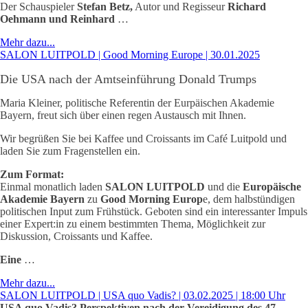
Der Schauspieler
Stefan Betz,
Autor und Regisseur
Richard
Oehmann und Reinhard
…
Mehr dazu...
SALON LUITPOLD | Good Morning Europe | 30.01.2025
Die USA nach der Amtseinführung Donald Trumps
Maria Kleiner, politische Referentin der Eurpäischen Akademie
Bayern, freut sich über einen regen Austausch mit Ihnen.
Wir begrüßen Sie bei Kaffee und Croissants im Café Luitpold und
laden Sie zum Fragenstellen ein.
Zum Format:
Einmal monatlich laden
SALON LUITPOLD
und die
Europäische
Akademie
Bayern
zu
Good Morning Europ
e, dem halbstündigen
politischen Input zum Frühstück. Geboten sind ein interessanter Impuls
einer Expert:in zu einem bestimmten Thema, Möglichkeit zur
Diskussion, Croissants und Kaffee.
Eine
…
Mehr dazu...
SALON LUITPOLD | USA quo Vadis? | 03.02.2025 | 18:00 Uhr
USA quo Vadis? Perspektiven nach der Vereidigung des 47.