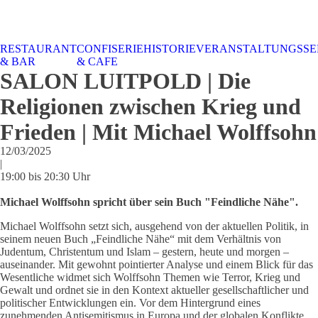
RESTAURANT
CONFISERIE
HISTORIE
VERANSTALTUNGSSE
STALTUNGSSERVICE
UELLES
CAFE &
TISCHRESERVIERUNG
TISCHRESERVIERUNG
KARRIERE
KARRIERE
& BAR
& CAFE
RESTAURANT
& KARTE
& SPEISEKARTE
SALON LUITPOLD | Die
Religionen zwischen Krieg und
Frieden | Mit Michael Wolffsohn
12/03/2025
|
19:00 bis 20:30 Uhr
Michael Wolffsohn spricht über sein Buch "Feindliche Nähe".
Michael Wolffsohn setzt sich, ausgehend von der aktuellen Politik, in
seinem neuen Buch „Feindliche Nähe“ mit dem Verhältnis von
Judentum, Christentum und Islam – gestern, heute und morgen –
auseinander. Mit gewohnt pointierter Analyse und einem Blick für das
Wesentliche widmet sich Wolffsohn Themen wie Terror, Krieg und
Gewalt und ordnet sie in den Kontext aktueller gesellschaftlicher und
politischer Entwicklungen ein. Vor dem Hintergrund eines
zunehmenden Antisemitismus in Europa und der globalen Konflikte