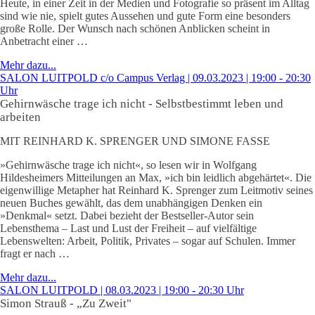
Heute, in einer Zeit in der Medien und Fotografie so präsent im Alltag
sind wie nie, spielt gutes Aussehen und gute Form eine besonders
große Rolle. Der Wunsch nach schönen Anblicken scheint in
Anbetracht einer …
Mehr dazu...
SALON LUITPOLD c/o Campus Verlag | 09.03.2023 | 19:00 - 20:30
Uhr
Gehirnwäsche trage ich nicht - Selbstbestimmt leben und
arbeiten
MIT REINHARD K. SPRENGER UND SIMONE FASSE
»Gehirnwäsche trage ich nicht«, so lesen wir in Wolfgang
Hildesheimers Mitteilungen an Max, »ich bin leidlich abgehärtet«. Die
eigenwillige Metapher hat Reinhard K. Sprenger zum Leitmotiv seines
neuen Buches gewählt, das dem unabhängigen Denken ein
»Denkmal« setzt. Dabei bezieht der Bestseller-Autor sein
Lebensthema – Last und Lust der Freiheit – auf vielfältige
Lebenswelten: Arbeit, Politik, Privates – sogar auf Schulen. Immer
fragt er nach …
Mehr dazu...
SALON LUITPOLD | 08.03.2023 | 19:00 - 20:30 Uhr
Simon Strauß -
„
Zu Zweit"