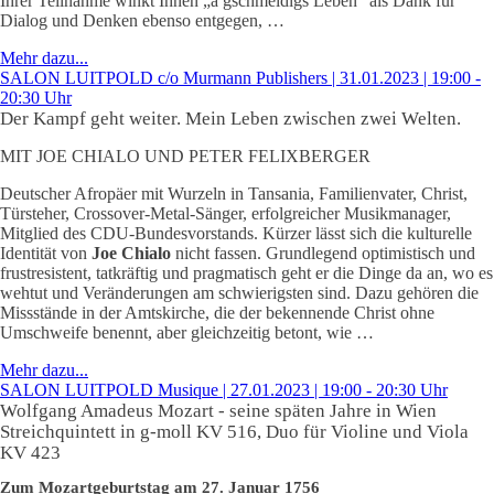
Ihrer Teilnahme winkt Ihnen „a gschmeidigs Leben“ als Dank für
Dialog und Denken ebenso entgegen, …
Mehr dazu...
SALON LUITPOLD c/o Murmann Publishers | 31.01.2023 | 19:00 -
20:30 Uhr
Der Kampf geht weiter. Mein Leben zwischen zwei Welten.
MIT JOE CHIALO UND PETER FELIXBERGER
Deutscher Afropäer mit Wurzeln in Tansania, Familienvater, Christ,
Türsteher, Crossover-Metal-Sänger, erfolgreicher Musikmanager,
Mitglied des CDU-Bundesvorstands. Kürzer lässt sich die kulturelle
Identität von
Joe Chialo
nicht fassen. Grundlegend optimistisch und
frustresistent, tatkräftig und pragmatisch geht er die Dinge da an, wo es
wehtut und Veränderungen am schwierigsten sind. Dazu gehören die
Missstände in der Amtskirche, die der bekennende Christ ohne
Umschweife benennt, aber gleichzeitig betont, wie …
Mehr dazu...
SALON LUITPOLD Musique | 27.01.2023 | 19:00 - 20:30 Uhr
Wolfgang Amadeus Mozart
- seine späten Jahre in Wien
Streichquintett in g-moll KV 516, Duo für Violine und Viola
KV 423
Zum Mozartgeburtstag am 27. Januar 1756