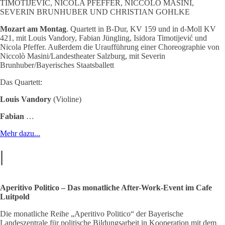
TIMOTIJEVIC, NICOLA PFEFFER, NICCOLÒ MASINI,
SEVERIN BRUNHUBER UND CHRISTIAN GOHLKE
Mozart am Montag
. Quartett in B-Dur, KV 159 und in d-Moll KV
421, mit Louis Vandory, Fabian Jüngling, Isidora Timotijević und
Nicola Pfeffer. Außerdem die Uraufführung einer Choreographie von
Niccolò Masini/Landestheater Salzburg, mit Severin
Brunhuber/Bayerisches Staatsballett
Das Quartett:
Louis Vandory
(Violine)
Fabian
…
Mehr dazu...
|
Aperitivo Politico – Das monatliche After-Work-Event im Cafe
Luitpold
Die monatliche Reihe „Aperitivo Politico“ der Bayerische
Landeszentrale für politische Bildungsarbeit in Kooperation mit dem