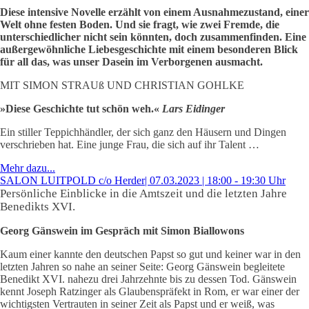
Diese intensive Novelle erzählt von einem Ausnahmezustand, einer
Welt ohne festen Boden. Und sie fragt, wie zwei Fremde, die
unterschiedlicher nicht sein könnten, doch zusammenfinden. Eine
außergewöhnliche Liebesgeschichte mit einem besonderen Blick
für all das, was unser Dasein im Verborgenen ausmacht.
MIT SIMON STRAUß UND CHRISTIAN GOHLKE
»Diese Geschichte tut schön weh.«
Lars Eidinger
Ein stiller Teppichhändler, der sich ganz den Häusern und Dingen
verschrieben hat. Eine junge Frau, die sich auf ihr Talent …
Mehr dazu...
SALON LUITPOLD c/o Herder| 07.03.2023 | 18:00 - 19:30 Uhr
Persönliche Einblicke in die Amtszeit und die letzten Jahre
Benedikts XVI.
Georg Gänswein im Gespräch mit Simon Biallowons
Kaum einer kannte den deutschen Papst so gut und keiner war in den
letzten Jahren so nahe an seiner Seite: Georg Gänswein begleitete
Benedikt XVI. nahezu drei Jahrzehnte bis zu dessen Tod. Gänswein
kennt Joseph Ratzinger als Glaubenspräfekt in Rom, er war einer der
wichtigsten Vertrauten in seiner Zeit als Papst und er weiß, was