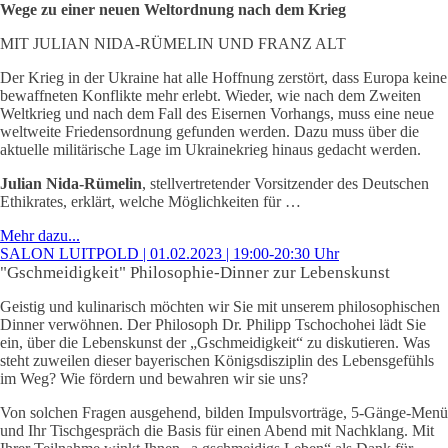
Wege zu einer neuen Weltordnung nach dem Krieg
MIT JULIAN NIDA-RÜMELIN UND FRANZ ALT
Der Krieg in der Ukraine hat alle Hoffnung zerstört, dass Europa keine
bewaffneten Konflikte mehr erlebt. Wieder, wie nach dem Zweiten
Weltkrieg und nach dem Fall des Eisernen Vorhangs, muss eine neue
weltweite Friedensordnung gefunden werden. Dazu muss über die
aktuelle militärische Lage im Ukrainekrieg hinaus gedacht werden.
Julian Nida-Rümelin
, stellvertretender Vorsitzender des Deutschen
Ethikrates, erklärt, welche Möglichkeiten für …
Mehr dazu...
SALON LUITPOLD | 01.02.2023 | 19:00-20:30 Uhr
"Gschmeidigkeit" Philosophie-Dinner zur Lebenskunst
Geistig und kulinarisch möchten wir Sie mit unserem philosophischen
Dinner verwöhnen. Der Philosoph Dr. Philipp Tschochohei lädt Sie
ein, über die Lebenskunst der „Gschmeidigkeit“ zu diskutieren. Was
steht zuweilen dieser bayerischen Königsdisziplin des Lebensgefühls
im Weg? Wie fördern und bewahren wir sie uns?
Von solchen Fragen ausgehend, bilden Impulsvorträge, 5-Gänge-Menü
und Ihr Tischgespräch die Basis für einen Abend mit Nachklang. Mit