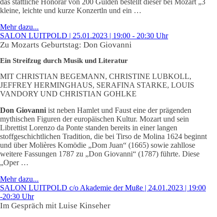
das stattliche Honorar von 200 Gulden bestellt dieser bei Mozart „3
kleine, leichte und kurze Konzertln und ein …
Mehr dazu...
SALON LUITPOLD | 25.01.2023 | 19:00 - 20:30 Uhr
Zu Mozarts Geburtstag: Don Giovanni
Ein Streifzug durch Musik und Literatur
MIT CHRISTIAN BEGEMANN, CHRISTINE LUBKOLL,
JEFFREY HERMINGHAUS, SERAFINA STARKE, LOUIS
VANDORY UND CHRISTIAN GOHLKE
Don Giovanni
ist neben Hamlet und Faust eine der prägenden
mythischen Figuren der europäischen Kultur. Mozart und sein
Librettist Lorenzo da Ponte standen bereits in einer langen
stoffgeschichtlichen Tradition, die bei Tirso de Molina 1624 beginnt
und über Molières Komödie „Dom Juan“ (1665) sowie zahllose
weitere Fassungen 1787 zu „Don Giovanni“ (1787) führte. Diese
„Oper …
Mehr dazu...
SALON LUITPOLD c/o Akademie der Muße | 24.01.2023 | 19:00
-20:30 Uhr
Im Gespräch mit Luise Kinseher