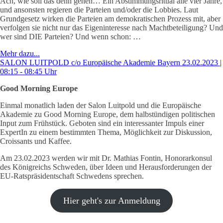
Ach, wie soll das denn gehen… Ein Abstimmungsritual alle vier Jahre,
und ansonsten regieren die Parteien und/oder die Lobbies. Laut
Grundgesetz wirken die Parteien am demokratischen Prozess mit, aber
verfolgen sie nicht nur das Eigeninteresse nach Machtbeteiligung? Und
wer sind DIE Parteien? Und wenn schon: …
Mehr dazu...
SALON LUITPOLD c/o Europäische Akademie Bayern 23.02.2023 |
08:15 - 08:45 Uhr
Good Morning Europe
Einmal monatlich laden der Salon Luitpold und die Europäische
Akademie zu Good Morning Europe, dem halbstündigen politischen
Input zum Frühstück. Geboten sind ein interessanter Impuls einer
ExpertIn zu einem bestimmten Thema, Möglichkeit zur Diskussion,
Croissants und Kaffee.
Am 23.02.2023 werden wir mit Dr. Mathias Fontin, Honorarkonsul
des Königreichs Schweden, über Ideen und Herausforderungen der
EU-Ratspräsidentschaft Schwedens sprechen.
Hier geht's zur Anmeldung