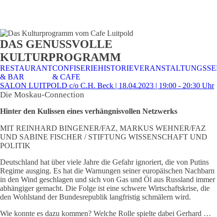
STALTUNGSSERVICE
UELLES
CAFE &
TISCHRESERVIERUNG
TISCHRESERVIERUNG
KARRIERE
KARRIERE
DAS GENUSSVOLLE
RESTAURANT
& KARTE
& SPEISEKARTE
KULTURPROGRAMM
RESTAURANT
CONFISERIE
HISTORIE
VERANSTALTUNGSSE
& BAR
& CAFE
SALON LUITPOLD c/o C.H. Beck | 18.04.2023 | 19:00 - 20:30 Uhr
Die Moskau-Connection
Hinter den Kulissen eines verhängnisvollen Netzwerks
MIT REINHARD BINGENER/FAZ, MARKUS WEHNER/FAZ
UND SABINE FISCHER / STIFTUNG WISSENSCHAFT UND
POLITIK
Deutschland hat über viele Jahre die Gefahr ignoriert, die von Putins
Regime ausging. Es hat die Warnungen seiner europäischen Nachbarn
in den Wind geschlagen und sich von Gas und Öl aus Russland immer
abhängiger gemacht. Die Folge ist eine schwere Wirtschaftskrise, die
den Wohlstand der Bundesrepublik langfristig schmälern wird.
Wie konnte es dazu kommen? Welche Rolle spielte dabei Gerhard …