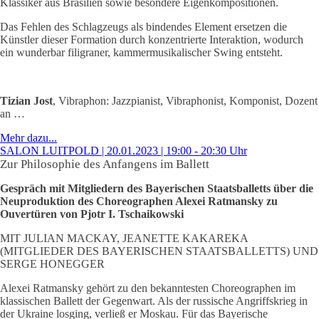
Klassiker aus Brasilien sowie besondere Eigenkompositionen.
Das Fehlen des Schlagzeugs als bindendes Element ersetzen die
Künstler dieser Formation durch konzentrierte Interaktion, wodurch
ein wunderbar filigraner, kammermusikalischer Swing entsteht.
Tizian Jost
, Vibraphon: Jazzpianist, Vibraphonist, Komponist, Dozent
an …
Mehr dazu...
SALON LUITPOLD | 20.01.2023 | 19:00 - 20:30 Uhr
Zur Philosophie des Anfangens im Ballett
Gespräch mit Mitgliedern des Bayerischen Staatsballetts über die
Neuproduktion des Choreographen Alexei Ratmansky zu
Ouvertüren von Pjotr I. Tschaikowski
MIT JULIAN MACKAY, JEANETTE KAKAREKA
(MITGLIEDER DES BAYERISCHEN STAATSBALLETTS) UND
SERGE HONEGGER
Alexei Ratmansky gehört zu den bekanntesten Choreographen im
klassischen Ballett der Gegenwart. Als der russische Angriffskrieg in
der Ukraine losging, verließ er Moskau. Für das Bayerische