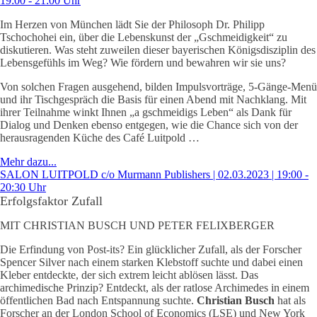
19:00 - 21:00 Uhr
Im Herzen von München lädt Sie der Philosoph Dr. Philipp
Tschochohei ein, über die Lebenskunst der „Gschmeidigkeit“ zu
diskutieren. Was steht zuweilen dieser bayerischen Königsdisziplin des
Lebensgefühls im Weg? Wie fördern und bewahren wir sie uns?
Von solchen Fragen ausgehend, bilden Impulsvorträge, 5-Gänge-Menü
und ihr Tischgespräch die Basis für einen Abend mit Nachklang. Mit
ihrer Teilnahme winkt Ihnen „a gschmeidigs Leben“ als Dank für
Dialog und Denken ebenso entgegen, wie die Chance sich von der
herausragenden Küche des Café Luitpold …
Mehr dazu...
SALON LUITPOLD c/o Murmann Publishers | 02.03.2023 | 19:00 -
20:30 Uhr
Erfolgsfaktor Zufall
MIT CHRISTIAN BUSCH UND PETER FELIXBERGER
Die Erfindung von Post-its? Ein glücklicher Zufall, als der Forscher
Spencer Silver nach einem starken Klebstoff suchte und dabei einen
Kleber entdeckte, der sich extrem leicht ablösen lässt. Das
archimedische Prinzip? Entdeckt, als der ratlose Archimedes in einem
öffentlichen Bad nach Entspannung suchte.
Christian Busch
hat als
Forscher an der London School of Economics (LSE) und New York