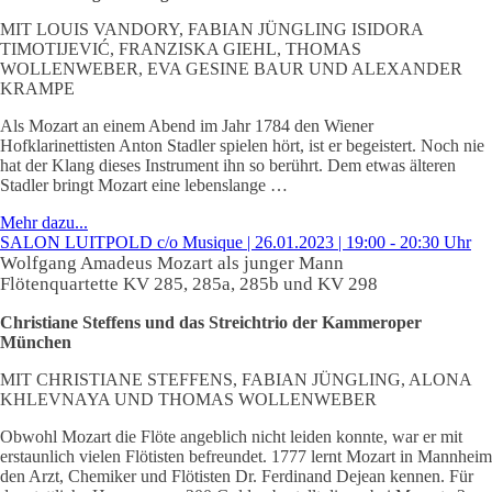
MIT LOUIS VANDORY, FABIAN JÜNGLING ISIDORA
TIMOTIJEVIĆ, FRANZISKA GIEHL, THOMAS
WOLLENWEBER, EVA GESINE BAUR UND ALEXANDER
KRAMPE
Als Mozart an einem Abend im Jahr 1784 den Wiener
Hofklarinettisten Anton Stadler spielen hört, ist er begeistert. Noch nie
hat der Klang dieses Instrument ihn so berührt. Dem etwas älteren
Stadler bringt Mozart eine lebenslange …
Mehr dazu...
SALON LUITPOLD c/o Musique | 26.01.2023 | 19:00 - 20:30 Uhr
Wolfgang Amadeus Mozart
als junger Mann
Flötenquartette KV 285, 285a, 285b und KV 298
Christiane Steffens und das Streichtrio der Kammeroper
München
MIT CHRISTIANE STEFFENS, FABIAN JÜNGLING, ALONA
KHLEVNAYA UND THOMAS WOLLENWEBER
Obwohl Mozart die Flöte angeblich nicht leiden konnte, war er mit
erstaunlich vielen Flötisten befreundet. 1777 lernt Mozart in Mannheim
den Arzt, Chemiker und Flötisten Dr. Ferdinand Dejean kennen. Für