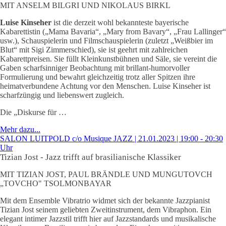
MIT ANSELM BILGRI UND NIKOLAUS BIRKL
Luise Kinseher
ist die derzeit wohl bekannteste bayerische
Kabarettistin („Mama Bavaria“, „Mary from Bavary“, „Frau Lallinger“
usw.), Schauspielerin und Filmschauspielerin (zuletzt „Weißbier im
Blut“ mit Sigi Zimmerschied), sie ist geehrt mit zahlreichen
Kabarettpreisen. Sie füllt Kleinkunstbühnen und Säle, sie vereint die
Gaben scharfsinniger Beobachtung mit brillant-humorvoller
Formulierung und bewahrt gleichzeitig trotz aller Spitzen ihre
heimatverbundene Achtung vor den Menschen. Luise Kinseher ist
scharfzüngig und liebenswert zugleich.
Die „Diskurse für …
Mehr dazu...
SALON LUITPOLD c/o Musique JAZZ | 21.01.2023 | 19:00 - 20:30
Uhr
Tizian Jost - Jazz trifft auf brasilianische Klassiker
MIT TIZIAN JOST, PAUL BRÄNDLE UND MUNGUTOVCH
„TOVCHO" TSOLMONBAYAR
Mit dem Ensemble Vibratrio widmet sich der bekannte Jazzpianist
Tizian Jost seinem geliebten Zweitinstrument, dem Vibraphon. Ein
elegant intimer Jazzstil trifft hier auf Jazzstandards und musikalische