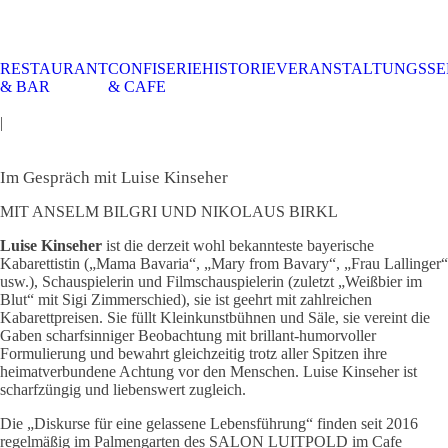
RESTAURANT
CONFISERIE
HISTORIE
VERANSTALTUNGSSE
STALTUNGSSERVICE
UELLES
CAFE &
TISCHRESERVIERUNG
TISCHRESERVIERUNG
KARRIERE
KARRIERE
& BAR
& CAFE
RESTAURANT
& KARTE
& SPEISEKARTE
|
Im Gespräch mit Luise Kinseher
MIT ANSELM BILGRI UND NIKOLAUS BIRKL
Luise Kinseher
ist die derzeit wohl bekannteste bayerische
Kabarettistin („Mama Bavaria“, „Mary from Bavary“, „Frau Lallinger“
usw.), Schauspielerin und Filmschauspielerin (zuletzt „Weißbier im
Blut“ mit Sigi Zimmerschied), sie ist geehrt mit zahlreichen
Kabarettpreisen. Sie füllt Kleinkunstbühnen und Säle, sie vereint die
Gaben scharfsinniger Beobachtung mit brillant-humorvoller
Formulierung und bewahrt gleichzeitig trotz aller Spitzen ihre
heimatverbundene Achtung vor den Menschen. Luise Kinseher ist
scharfzüngig und liebenswert zugleich.
Die „Diskurse für eine gelassene Lebensführung“ finden seit 2016
regelmäßig im Palmengarten des SALON LUITPOLD im Cafe