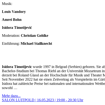
Musik:
Louis Vandory
Amrei Bohn
Isidora Timotijević
Moderation:
Christian Gohlke
Einführung:
Michael Stallknecht
Isidora Timotijevic
wurde 1997 in Belgrad (Serbien) geboren. Sie abs
Bachelor-Studium bei Thomas Riebl an der Universität Mozarteum in 
derzeit bei Roland Glassl an der Hochschule für Musik und Theater
Seit November 2022 hat sie einen Zeitvertrag als Vorspielerin im Gärtn
Isidora hat zahlreiche Preise bei nationalen und internationalen Wet
sowohl …
Mehr dazu...
SALON LUITPOLD | 16.05.2023 | 19:00 - 20:30 Uhr