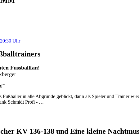
AMM
 20:30 Uhr
ßballtrainers
hten Fussballfan!
ixberger
n!"
 Fußballer in alle Abgründe geblickt, dann als Spieler und Trainer wied
Frank Schmidt Profi - …
icher KV 136-138 und Eine kleine Nachtmus