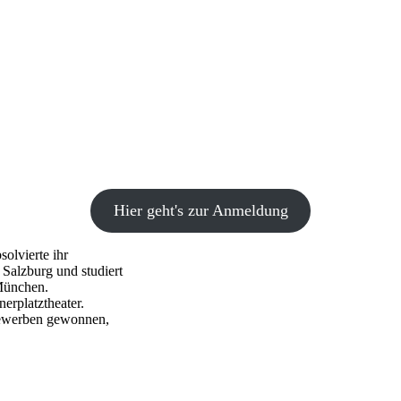
Hier geht's zur Anmeldung
olvierte ihr
Salzburg und studiert
 München.
erplatztheater.
tbewerben gewonnen,