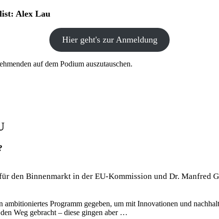
list: Alex Lau
Hier geht's zur Anmeldung
ilnehmenden auf dem Podium auszutauschen.
U
?
n für den Binnenmarkt in der EU-Kommission und Dr. Manfred G
n ambitioniertes Programm gegeben, um mit Innovationen und nachhal
 den Weg gebracht – diese gingen aber …