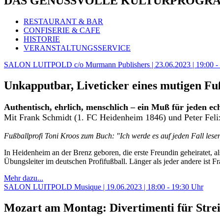
DAS GENUSSVOLLE KULTURPROGR
RESTAURANT & BAR
CONFISERIE & CAFE
HISTORIE
VERANSTALTUNGSSERVICE
SALON LUITPOLD c/o Murmann Publishers | 23.06.2023 | 19:00 -
Unkapputbar, Liveticker eines mutigen Fu
Authentisch, ehrlich, menschlich – ein Muß für jeden ec
Mit
Frank Schmidt (1. FC Heidenheim 1846) und Peter Fel
Fußballprofi Toni Kroos zum Buch: "Ich werde es auf jeden Fall lese
In Heidenheim an der Brenz geboren, die erste Freundin geheiratet, als
Übungsleiter im deutschen Profifußball. Länger als jeder andere ist 
Mehr dazu...
SALON LUITPOLD Musique | 19.06.2023 | 18:00 - 19:30 Uhr
Mozart am Montag: Divertimenti für Stre