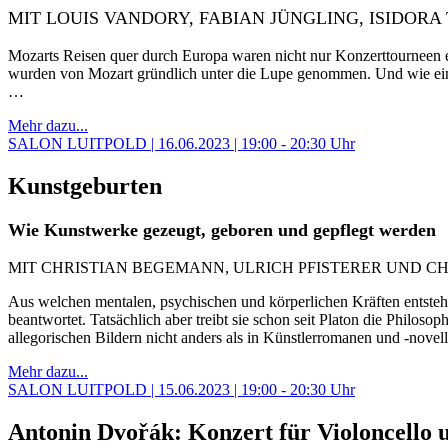
MIT LOUIS VANDORY, FABIAN JÜNGLING, ISIDORA
Mozarts Reisen quer durch Europa waren nicht nur Konzerttourneen e
wurden von Mozart gründlich unter die Lupe genommen. Und wie ei
…
Mehr dazu...
SALON LUITPOLD | 16.06.2023 | 19:00 - 20:30 Uhr
Kunstgeburten
Wie Kunstwerke gezeugt, geboren und gepflegt werden
MIT CHRISTIAN BEGEMANN, ULRICH PFISTERER UND C
Aus welchen mentalen, psychischen und körperlichen Kräften entstehen
beantwortet. Tatsächlich aber treibt sie schon seit Platon die Philoso
allegorischen Bildern nicht anders als in Künstlerromanen und -nove
Mehr dazu...
SALON LUITPOLD | 15.06.2023 | 19:00 - 20:30 Uhr
Antonin Dvořák: Konzert für Violoncello u