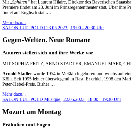
Mit „
Sphären“
hat Laurent Hilaire, Direktor des Bayerischen Staats
Premiere findet am 23. Juni im Prinzregententheater statt. Über ihre
findet auf Englisch statt.…
Mehr dazu...
SALON LUITPOLD | 23.05.2023 | 19:00 - 20:30 Uhr
Gegen-Welten. Neue Romane
Autoren stellen sich und ihre Werke vor
MIT SOPHIA FRITZ, ARNO STADLER, EMANUEL MAEß, 
Arnold Stadler
wurde 1954 in Meßkirch geboren und wuchs auf eine
Köln. Seit 1995 lebt er überwiegend in Rast. Er erhielt 1998 den M
Peter-Hebel-Preis. Bisher …
Mehr dazu...
SALON LUITPOLD Musique | 22.05.2023 | 18:00 - 19:30 Uhr
Mozart am Montag
Präludien und Fugen