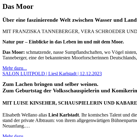
Das Moor
Über eine faszinierende Welt zwischen Wasser und Land 
MIT FRANZISKA TANNEBERGER, VERA SCHROEDER UND
Natur pur – Einblicke in das Leben im und mit dem Moor.
Das Moor:
schmatzende, nasse Sumpflandschaften, wo Vögel nisten, S
Tanneberger, eine der bekanntesten Moorforscherinnen Deutschlands
Mehr dazu...
SALON LUITPOLD | Liesl Karlstadt | 12.12.2023
Zum Lachen bringen und selber weinen.
Zum Geburtstag der Volksschauspielerin und Komikerin
MIT LUISE KINSEHER, SCHAUSPIELERIN UND KABAR
Elisabeth Wellano alias
Liesl Karlstadt
. Ihr komisches Talent und di
stand der private Albtraum: von ihrem allgegenwärtigen Bühnenpartner
Neuanfang.…
Mehr dazu...