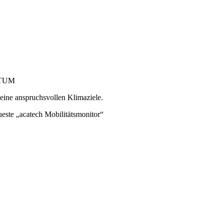
rTUM
seine anspruchsvollen Klimaziele.
este „acatech Mobilitätsmonitor“