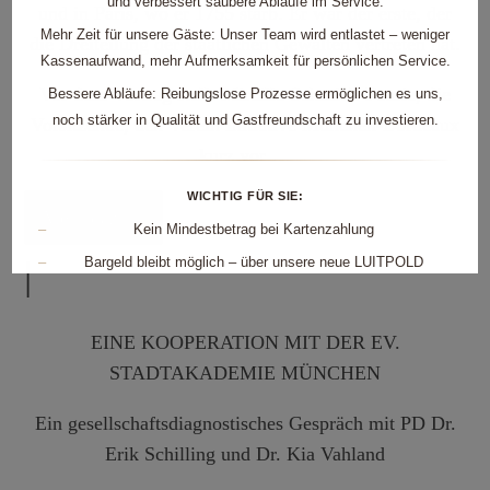
und verbessert saubere Abläufe im Service.
und in Paris, wo er 1755 starb. Er war der erste, der
Mehr Zeit für unsere Gäste:
Unser Team wird entlastet – weniger
die Dreiteilung der staatlichen Gewalten vertreten hat.
Kassenaufwand, mehr Aufmerksamkeit für persönlichen Service.
Vor dem Vortrag stellt Mireille Schmich-Faurie, die
Bessere Abläufe:
Reibungslose Prozesse ermöglichen es uns,
noch stärker in Qualität und Gastfreundschaft zu investieren.
Vorsitzende, den Verein Initiative München-Bordeaux
kurz vor …
WICHTIG FÜR SIE:
Mehr dazu...
–
Kein Mindestbetrag bei Kartenzahlung
|
–
Bargeld bleibt möglich – über unsere neue
LUITPOLD
STAMM-Kundenkarte
–
Ihr Guthaben kann flexibel genutzt werden – genauso wie
EINE KOOPERATION MIT DER EV.
Bargeld
STADTAKADEMIE MÜNCHEN
–
Aufladung weiterhin auch mit Bargeld nach
Terminvereinbarung über
buero@cafe-luitpold.de
oder 0890
Ein gesellschaftsdiagnostisches Gespräch mit PD Dr.
242875-0
Erik Schilling und Dr. Kia Vahland