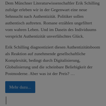
Dem Münchner Literaturwissenschaftler Erik Schilling
UNSERE LÖSUNG FÜR STAMMGÄSTE:
zufolge erleben wir in der Gegenwart eine neue
Mit der
LUITPOLD STAMM-Kundenkarte
verbinden wir
Sehnsucht nach Authentizität. Politiker sollen
Vertrautheit mit moderner Technik – für maximale Freiheit und
authentisch auftreten. Romane erzählen ungefiltert
Diskretion.
vom wahren Leben. Und im Dasein des Individuums
verspricht Authentizität unverfälschtes Glück.
UNSER VERSPRECHEN:
Wir bleiben, was wir immer waren – ein Ort für Begegnung,
Erik Schilling diagnostiziert diesen Authentizitätsboom
Genuss und den persönlichen Austausch. Die neue Technik
als Reaktion auf zunehmende gesellschaftliche
schenkt uns mehr Zeit für das, was wirklich zählt:
Sie!
Komplexität, bedingt durch Digitalisierung,
Globalisierung und die scheinbare Beliebigkeit der
ODER, FREI NACH ERICH MÜHSAM:
Postmoderne. Aber was ist der Preis? …
„Das Leben ist eine Begleiterscheinung zum
Kaffeehaus."
Mehr dazu...
IHR CAFE LUITPOLD TEAM
|