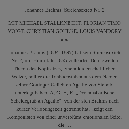
Melden Sie sich zu unserem Newsletter an, um auf dem
Laufenden zu bleiben.
Johannes Brahms: Streichsextett Nr. 2
MIT MICHAEL STALLKNECHT, FLORIAN TIMO
NEWSLETTER ABONNIEREN
VOIGT, CHRISTIAN GOHLKE, LOUIS VANDORY
u.a.
Johannes Brahms (1834–1897) hat sein
Streichsextett
Nr. 2, op. 36
im Jahr 1865 vollendet. Dem zweiten
Thema des Kopfsatzes, einem leidenschaftlichen
Walzer, soll er die Tonbuchstaben aus dem Namen
seiner Göttinger Geliebten Agathe von Siebold
unterlegt haben: A, G, H, E. „Der musikalische
Scheidegruß an Agathe“, von der sich Brahms nach
kurzer Verlobungszeit getrennt hat, „zeigt den
Komponisten von einer unverblümt emotionalen Seite,
die …