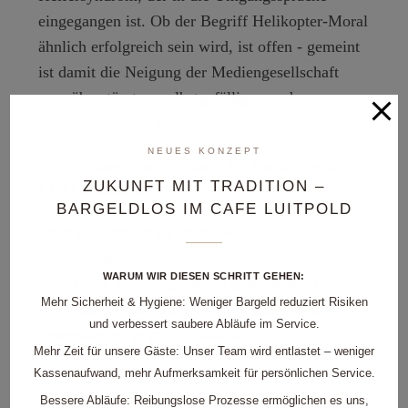
eingegangen ist. Ob der Begriff Helikopter-Moral
ähnlich erfolgreich sein wird, ist offen - gemeint
ist damit die Neigung der Mediengesellschaft
zum überstürzten, selbstgefälligen und
einfühlungslosen Moralisieren.
NEUES KONZEPT
Armin Nassehi
ist Professor für Soziologie an der
ZUKUNFT MIT TRADITION –
LMU´München.
BARGELDLOS IM CAFE LUITPOLD
Peter Felixberger
ist Publizist und
Programmgeschäftsführer der Murmann
WARUM WIR DIESEN SCHRITT GEHEN:
Publishers, Hamburg. Beide geben seit 2012 das
Mehr Sicherheit & Hygiene:
Weniger Bargeld reduziert Risiken
Kursbuch heraus, das 1965 von Hans Magnus
und verbessert saubere Abläufe im Service.
Enzensberger gegründet wurde.
Mehr Zeit für unsere Gäste:
Unser Team wird entlastet – weniger
Kassenaufwand, mehr Aufmerksamkeit für persönlichen Service.
Bessere Abläufe:
Reibungslose Prozesse ermöglichen es uns,