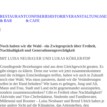
RESTAURANT
CONFISERIE
HISTORIE
VERANSTALTUNGSSE
STALTUNGSSERVICE
UELLES
CAFE &
TISCHRESERVIERUNG
TISCHRESERVIERUNG
KARRIERE
KARRIERE
& BAR
& CAFE
RESTAURANT
& KARTE
& SPEISEKARTE
|
Noch haben wir die Wahl - ein Zwiegespräch über Freiheit,
Nachhaltigkeit und Generationengerechtigkeit
MIT LUISA NEUBAUER UND LUKAS KÖHLER/FDP
Grundlegende Beziehungen sind aus dem Gleichgewicht geraten. Es
gibt einiges zu klären. Denn nur wenn wir jetzt zusammenkommen
und die richtigen Entscheidungen treffen, haben wir auch in Zukunft
noch eine Wahl. Was muss passieren, damit wir die Veränderungen
selbst in der Hand behalten? Wie kann es gelingen, Jung und Alt,
Mann und Frau, Stadt und Land nicht gegeneinander auszuspielen,
sondern zusammenzudenken? Gibt es Freiheit ohne Nachhaltigkeit?
Aktivistin und Vize-Chefredakteur, Studentin und Familienvater,
Millennial und Boomer – Luisa Neubauer und Bernd Ulrich haben je
eine andere Sicht auf die Klimakrise, das Artensterben, den