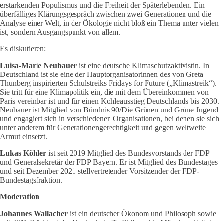
erstarkenden Populismus und die Freiheit der Späterlebenden. Ein
überfälliges Klärungsgespräch zwischen zwei Generationen und die
Analyse einer Welt, in der Ökologie nicht bloß ein Thema unter vielen
ist, sondern Ausgangspunkt von allem.
Es diskutieren:
Luisa-Marie Neubauer
ist eine deutsche Klimaschutzaktivistin. In
Deutschland ist sie eine der Hauptorganisatorinnen des von Greta
Thunberg inspirierten Schulstreiks Fridays for Future („Klimastreik“).
Sie tritt für eine Klimapolitik ein, die mit dem Übereinkommen von
Paris vereinbar ist und für einen Kohleausstieg Deutschlands bis 2030.
Neubauer ist Mitglied von Bündnis 90/Die Grünen und Grüne Jugend
und engagiert sich in verschiedenen Organisationen, bei denen sie sich
unter anderem für Generationengerechtigkeit und gegen weltweite
Armut einsetzt.
Lukas Köhler
ist seit 2019 Mitglied des Bundesvorstands der FDP
und Generalsekretär der FDP Bayern. Er ist Mitglied des Bundestages
und seit Dezember 2021 stellvertretender Vorsitzender der FDP-
Bundestagsfraktion.
Moderation
Johannes Wallacher
ist ein deutscher Ökonom und Philosoph sowie