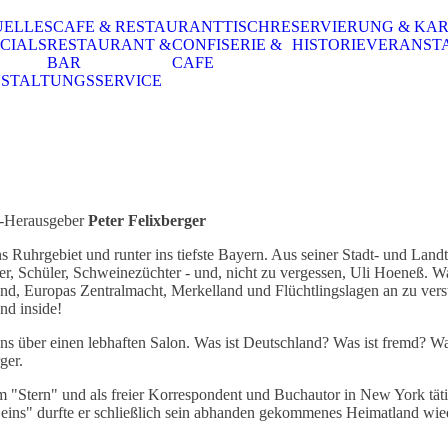
UELLES
CAFE & RESTAURANT
TISCHRESERVIERUNG & KA
CIALS
RESTAURANT &
CONFISERIE &
HISTORIE
VERANST
BAR
CAFE
STALTUNGSSERVICE
-Herausgeber
Peter Felixberger
hrgebiet und runter ins tiefste Bayern. Aus seiner Stadt- und Landt
r, Schüler, Schweinezüchter - und, nicht zu vergessen, Uli Hoeneß. Was
and, Europas Zentralmacht, Merkelland und Flüchtlingslagen an zu ve
d inside!
 über einen lebhaften Salon. Was ist Deutschland? Was ist fremd? Was 
ger.
 "Stern" und als freier Korrespondent und Buchautor in New York tätig
d eins" durfte er schließlich sein abhanden gekommenes Heimatland wie