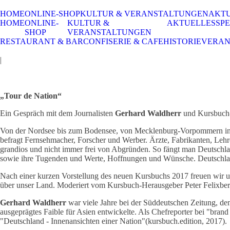
HOME
ONLINE-SHOP
KULTUR & VERANSTALTUNGEN
AKT
HOME
ONLINE-
KULTUR &
AKTUELLES
SPE
SHOP
VERANSTALTUNGEN
RESTAURANT & BAR
CONFISERIE & CAFE
HISTORIE
VERAN
|
„Tour de Nation“
Ein Gespräch mit dem Journalisten
Gerhard Waldherr
und Kursbuch
Von der Nordsee bis zum Bodensee, von Mecklenburg-Vorpommern ins Ru
befragt Fernsehmacher, Forscher und Werber. Ärzte, Fabrikanten, Lehre
grandios und nicht immer frei von Abgründen. So fängt man Deutschl
sowie ihre Tugenden und Werte, Hoffnungen und Wünsche. Deutschlan
Nach einer kurzen Vorstellung des neuen Kursbuchs 2017 freuen wir uns
über unser Land. Moderiert vom Kursbuch-Herausgeber Peter Felixber
Gerhard Waldherr
war viele Jahre bei der Süddeutschen Zeitung, dem
ausgeprägtes Faible für Asien entwickelte. Als Chefreporter bei "bran
"Deutschland - Innenansichten einer Nation"(kursbuch.edition, 2017).