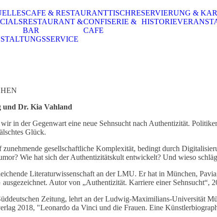
UELLES
CAFE & RESTAURANT
TISCHRESERVIERUNG & KA
CIALS
RESTAURANT &
CONFISERIE &
HISTORIE
VERANST
BAR
CAFE
STALTUNGSSERVICE
CHEN
ng und Dr. Kia Vahland
wir in der Gegenwart eine neue Sehnsucht nach Authentizität. Politike
älschtes Glück.
uf zunehmende gesellschaftliche Komplexität, bedingt durch Digitalisie
or? Wie hat sich der Authentizitätskult entwickelt? Und wieso schlägt 
chende Literaturwissenschaft an der LMU. Er hat in München, Pavia,
ausgezeichnet. Autor von „Authentizität. Karriere einer Sehnsucht“, 
eutschen Zeitung, lehrt an der Ludwig-Maximilians-Universität Münc
lverlag 2018, "Leonardo da Vinci und die Frauen. Eine Künstlerbiograp