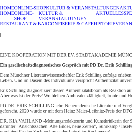
HOME
ONLINE-SHOP
KULTUR & VERANSTALTUNGEN
AKT
HOME
ONLINE-
KULTUR &
AKTUELLES
SPE
SHOP
VERANSTALTUNGEN
RESTAURANT & BAR
CONFISERIE & CAFE
HISTORIE
VERAN
|
EINE KOOPERATION MIT DER EV. STADTAKADEMIE MÜN
Ein gesellschaftsdiagnostisches Gespräch mit PD Dr. Erik Schilli
Dem Münchner Literaturwissenschaftler Erik Schilling zufolge erleben 
Leben. Und im Dasein des Individuums verspricht Authentizität unverf
Erik Schilling diagnostiziert diesen Authentizitätsboom als Reaktion a
Aber was ist der Preis? Wo bleiben Ambivalenzfähigkeit, Ironie und Hum
PD DR. ERIK SCHILLING lehrt Neuere deutsche Literatur und Verglei
geforscht. 2020 wurde er mit dem Heinz Maier-Leibnitz-Preis der DFG 
DR. KIA VAHLAND -Meinungsredakteurin und Kunstkritikerin der Südd
darunter "Ansichtssachen. Alte Bilder, neue Zeiten", Suhrkamp / Inse
nominiert für den Sachbuchpreis der Leipziger Buchmesse).