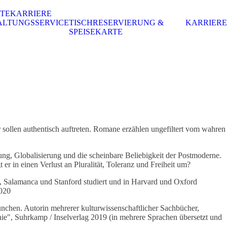
RTE
KARRIERE
ALTUNGSSERVICE
TISCHRESERVIERUNG &
KARRIERE
SPEISEKARTE
r sollen authentisch auftreten. Romane erzählen ungefiltert vom wahren
rung, Globalisierung und die scheinbare Beliebigkeit der Postmoderne.
er in einen Verlust an Pluralität, Toleranz und Freiheit um?
 Salamanca und Stanford studiert und in Harvard und Oxford
2020
hen. Autorin mehrerer kulturwissenschaftlicher Sachbücher,
hie", Suhrkamp / Inselverlag 2019 (in mehrere Sprachen übersetzt und