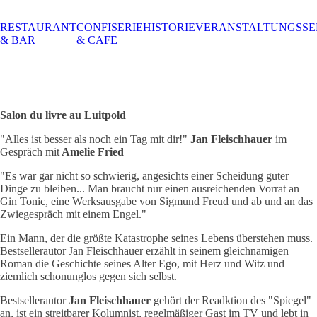
RESTAURANT
CONFISERIE
HISTORIE
VERANSTALTUNGSSE
STALTUNGSSERVICE
UELLES
CAFE &
TISCHRESERVIERUNG
TISCHRESERVIERUNG
KARRIERE
KARRIERE
& BAR
& CAFE
RESTAURANT
& KARTE
& SPEISEKARTE
|
Salon du livre au Luitpold
"Alles ist besser als noch ein Tag mit dir!"
Jan Fleischhauer
im
Gespräch mit
Amelie Fried
"Es war gar nicht so schwierig, angesichts einer Scheidung guter
Dinge zu bleiben... Man braucht nur einen ausreichenden Vorrat an
Gin Tonic, eine Werksausgabe von Sigmund Freud und ab und an das
Zwiegespräch mit einem Engel."
Ein Mann, der die größte Katastrophe seines Lebens überstehen muss.
Bestsellerautor Jan Fleischhauer erzählt in seinem gleichnamigen
Roman die Geschichte seines Alter Ego, mit Herz und Witz und
ziemlich schonunglos gegen sich selbst.
Bestsellerautor
Jan Fleischhauer
gehört der Readktion des "Spiegel"
an, ist ein streitbarer Kolumnist, regelmäßiger Gast im TV und lebt in