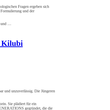
opologischen Fragen ergeben sich
r Formulierung und der
t und …
 Kilubi
tbar und unzuverlässig. Die Jüngeren
n. Sie plädiert für ein
T GENERATIONS gegründet, die die