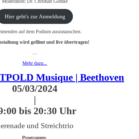
Moderation: Dr. Christian Gohlke
Hier geht's zur Anmeldung
lnehmenden auf dem Podium auszutauschen.
staltung wird gefilmt und live übertragen!
…
Mehr dazu...
POLD Musique | Beethoven
05/03/2024
|
9:00 bis 20:30 Uhr
erenade und Streichtrio
Programm: