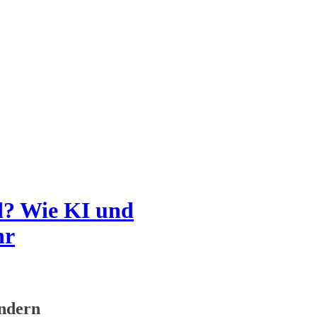
d? Wie KI und
hr
ändern