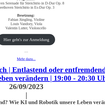
en Serenade für Streichtrio in D-Dur Op. 8
eethoven Streichtrio in Es-Dur Op. 3
Besetzung:
Fabian Jüngling, Violine
Louis Vandory, Viola
Valentin Lutter, Violoncello
Hier geht's zur Anmeldung
…
Mehr dazu...
 | Entlastend oder entfremden
ben verändern | 19:00 - 20:30 U
26/09/2023
|
nd? Wie KI und Robotik unsere Leben ver