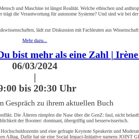
n Mensch und Maschine ist längst Realität. Welche ethischen und anthr
r trägt die Verantwortung für autonome Systeme? Und sind wir bei de
ikwissenschaften, lädt zur Diskussion mit Fachleuten aus Wissenschaf
Mehr dazu...
ist mehr als eine Zahl | Irène
06/03/2024
|
9:00 bis 20:30 Uhr
im Gespräch zu ihrem aktuellen Buch
onflikt. Die Älteren rümpfen die Nase über die GenZ: faul, nicht belas
lichkeit der Boomer: dominant, übergriffig und besserwisserisch.
, Hochschuldozentin und eine gefragte Keynote Speakerin und Moderatori
len Alltag. Dafür hat sie eine Social Impact-Initiative namens JOIN