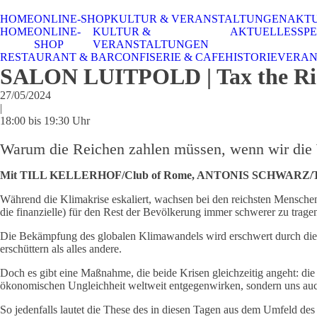
HOME
ONLINE-SHOP
KULTUR & VERANSTALTUNGEN
AKT
HOME
ONLINE-
KULTUR &
AKTUELLES
SPE
SHOP
VERANSTALTUNGEN
RESTAURANT & BAR
CONFISERIE & CAFE
HISTORIE
VERAN
SALON LUITPOLD | Tax the Rich 
27/05/2024
|
18:00 bis 19:30 Uhr
Warum die Reichen zahlen müssen, wenn wir die W
Mit TILL KELLERHOF/Club of Rome, ANTONIS SCHWARZ
Während die Klimakrise eskaliert, wachsen bei den reichsten Menschen
die finanzielle) für den Rest der Bevölkerung immer schwerer zu trage
Die Bekämpfung des globalen Klimawandels wird erschwert durch diese z
erschüttern als alles andere.
Doch es gibt eine Maßnahme, die beide Krisen gleichzeitig angeht: d
ökonomischen Ungleichheit weltweit entgegenwirken, sondern uns auch 
So jedenfalls lautet die These des in diesen Tagen aus dem Umfeld de