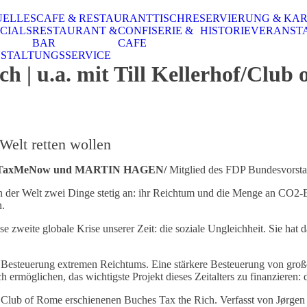
UELLES
CAFE & RESTAURANT
TISCHRESERVIERUNG & KA
CIALS
RESTAURANT &
CONFISERIE &
HISTORIE
VERANST
BAR
CAFE
STALTUNGSSERVICE
| u.a. mit Till Kellerhof/Club
elt retten wollen
/TaxMeNow und MARTIN HAGEN/
Mitglied des FDP Bundesvorsta
 der Welt zwei Dinge stetig an: ihr Reichtum und die Menge an CO2-Emi
n.
weite globale Krise unserer Zeit: die soziale Ungleichheit. Sie hat da
ie Besteuerung extremen Reichtums. Eine stärkere Besteuerung von gr
ermöglichen, das wichtigste Projekt dieses Zeitalters zu finanzieren:
s Club of Rome erschienenen Buches Tax the Rich. Verfasst von Jørgen