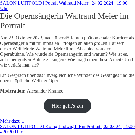
SALON LUITPOLD | Potrait Waltraud Meier | 24.02.2024 | 19:00
Uhr
Die Opernsängerin Waltraud Meier im
Portrait
Am 23. Oktober 2023, nach über 45 Jahren phänomenaler Karriere als
Opernsängerin mit triumphalen Erfolgen an allen großen Häusern
dieser Welt feierte Waltraud Meier ihren Abschied von der
Opernbühne. Wie wurde sie Opernsängerin und warum? Wie ist es,
auf einer großen Bühne zu singen? Wie prägt einen diese Arbeit? Und
wie verläßt man sie?
Ein Gespräch über das unvergleichliche Wunder des Gesanges und die
unerschöpfliche Welt der Oper.
Moderation:
Alexander Krampe
Hier geht's zur
…
Mehr dazu...
SALON LUITPOLD | König Ludwig I. Ein Portrait | 02.03.24 | 19:00
- 20:30 Uhr