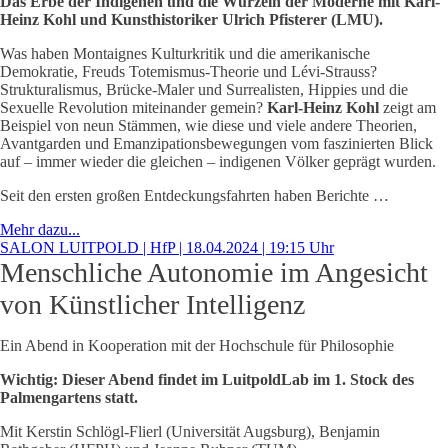
Das Erbe der Indigenen und die Wurzeln der Moderne mit Karl-
Heinz Kohl und Kunsthistoriker Ulrich Pfisterer (LMU).
Was haben Montaignes Kulturkritik und die amerikanische
Demokratie, Freuds Totemismus-Theorie und Lévi-Strauss?
Strukturalismus, Brücke-Maler und Surrealisten, Hippies und die
Sexuelle Revolution miteinander gemein?
Karl-Heinz Kohl
zeigt am
Beispiel von neun Stämmen, wie diese und viele andere Theorien,
Avantgarden und Emanzipationsbewegungen vom faszinierten Blick
auf – immer wieder die gleichen – indigenen Völker geprägt wurden.
Seit den ersten großen Entdeckungsfahrten haben Berichte …
Mehr dazu...
SALON LUITPOLD | HfP | 18.04.2024 | 19:15 Uhr
Menschliche Autonomie im Angesicht
von Künstlicher Intelligenz
Ein Abend in Kooperation mit der Hochschule für Philosophie
Wichtig: Dieser Abend findet im LuitpoldLab im 1. Stock des
Palmengartens statt.
Mit Kerstin Schlögl-Flierl (Universität Augsburg), Benjamin