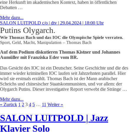
eine Herkunft im akademischen Kontext, haben in öffentlichen
Debatten …
Mehr dazu...
SALON LUITPOLD c/o | dtv | 29.04.2024 | 18:00 Uhr
Putins Olygarch.
Wie Thomas Bach und das IOC die Olympische Spiele verraten.
Sport, Geld, Macht, Manipulation – Thomas Bach
Auf dem Podium diskutieren Thomas Kistner und Johannes
Aumüller mit Franziska Eder vom BR.
Das Gesicht des IOC ist ein Deutscher. Seine Geschichte und die des
immer wieder kriminellen IOC laufen seit Jahrzehnten parallel. Hier
wird sie erstmals erzählt. Thomas Bach ist der Mann arabischer
Scheichs und chinesischer Staatskommunisten, und vor allem: der
Olygarch Putins. Dieser investigative Report verwebt die Stränge …
Mehr dazu...
« Zurück
1
2
3
4
5
…
11
Weiter »
SALON LUITPOLD | Jazz
Klavier Solo