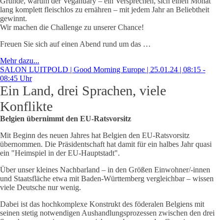
Gründe, warum der Veganuary – ein Versprechen, sich einen Monat
lang komplett fleischlos zu ernähren – mit jedem Jahr an Beliebtheit
gewinnt.
Wir machen die Challenge zu unserer Chance!
Freuen Sie sich auf einen Abend rund um das …
Mehr dazu...
SALON LUITPOLD | Good Morning Europe | 25.01.24 | 08:15 -
08:45 Uhr
Ein Land, drei Sprachen, viele
Konflikte
Belgien übernimmt den EU-Ratsvorsitz
Mit Beginn des neuen Jahres hat Belgien den EU-Ratsvorsitz
übernommen. Die Präsidentschaft hat damit für ein halbes Jahr quasi
ein "Heimspiel in der EU-Hauptstadt".
Über unser kleines Nachbarland – in den Größen Einwohner/-innen
und Staatsfläche etwa mit Baden-Württemberg vergleichbar – wissen
viele Deutsche nur wenig.
Dabei ist das hochkomplexe Konstrukt des föderalen Belgiens mit
seinen stetig notwendigen Aushandlungsprozessen zwischen den drei