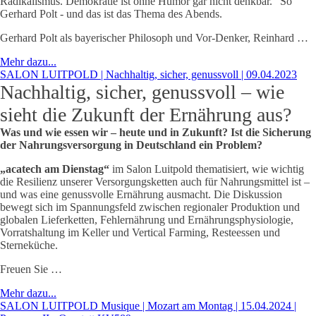
Radikalismus. Demokratie ist ohne Humor gar nicht denkbar.“ So
Gerhard Polt - und das ist das Thema des Abends.
Gerhard Polt als bayerischer Philosoph und Vor-Denker, Reinhard …
Mehr dazu...
SALON LUITPOLD | Nachhaltig, sicher, genussvoll | 09.04.2023
Nachhaltig, sicher, genussvoll – wie
sieht die Zukunft der Ernährung aus?
Was und wie essen wir – heute und in Zukunft? Ist die Sicherung
der Nahrungsversorgung in Deutschland ein Problem?
„acatech am Dienstag“
im Salon Luitpold thematisiert, wie wichtig
die Resilienz unserer Versorgungsketten auch für Nahrungsmittel ist –
und was eine genussvolle Ernährung ausmacht. Die Diskussion
bewegt sich im Spannungsfeld zwischen regionaler Produktion und
globalen Lieferketten, Fehlernährung und Ernährungsphysiologie,
Vorratshaltung im Keller und Vertical Farming, Resteessen und
Sterneküche.
Freuen Sie …
Mehr dazu...
SALON LUITPOLD Musique | Mozart am Montag | 15.04.2024 |