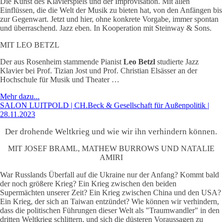
Die Kunst des Klavierspiels und der Improvisation. Mit allen
Einflüssen, die die Welt der Musik zu bieten hat, von den Anfängen bis
zur Gegenwart. Jetzt und hier, ohne konkrete Vorgabe, immer spontan
und überraschend. Jazz eben. In Kooperation mit Steinway & Sons.
MIT LEO BETZL
Der aus Rosenheim stammende Pianist
Leo Betzl
studierte Jazz
Klavier bei Prof. Tizian Jost und Prof. Christian Elsässer an der
Hochschule für Musik und Theater …
Mehr dazu...
SALON LUITPOLD | CH.Beck & Gesellschaft für Außenpolitik |
28.11.2023
Der drohende Weltkrieg und wie wir ihn verhindern können.
MIT JOSEF BRAML, MATHEW BURROWS UND NATALIE
AMIRI
War Russlands Überfall auf die Ukraine nur der Anfang? Kommt bald
der noch größere Krieg? Ein Krieg zwischen den beiden
Supermächten unserer Zeit? Ein Krieg zwischen China und den USA?
Ein Krieg, der sich an Taiwan entzündet? Wie können wir verhindern,
dass die politischen Führungen dieser Welt als "Traumwandler" in den
dritten Weltkrieg schlittern, und sich die düsteren Voraussagen zu