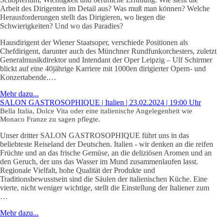
Arbeit des Dirigenten im Detail aus? Was muß man können? Welche
Herausforderungen stellt das Dirigieren, wo liegen die
Schwierigkeiten? Und wo das Paradies?
Hausdirigent der Wiener Staatsoper, verschiede Positionen als
Chefdirigent, darunter auch des Münchner Rundfunkorchesters, zuletzt
Generalmusikdirektor und Intendant der Oper Leipzig – Ulf Schirmer
blickt auf eine 40jährige Karriere mit 1000en dirigierter Opern- und
Konzertabende.…
Mehr dazu...
SALON GASTROSOPHIQUE | Italien | 23.02.2024 | 19:00 Uhr
Bella Italia, Dolce Vita oder eine italienische Angelegenheit wie
Monaco Franze zu sagen pflegte.
Unser dritter SALON GASTROSOPHIQUE führt uns in das
beliebteste Reiseland der Deutschen. Italien - wir denken an die reifen
Früchte und an das frische Gemüse, an die deliziösen Aromen und an
den Geruch, der uns das Wasser im Mund zusammenlaufen lasst.
Regionale Vielfalt, hohe Qualität der Produkte und
Traditionsbewusstsein sind die Säulen der italienischen Küche. Eine
vierte, nicht weniger wichtige, stellt die Einstellung der Italiener zum
…
Mehr dazu...