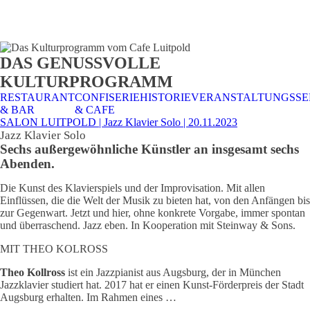
STALTUNGSSERVICE
UELLES
CAFE &
TISCHRESERVIERUNG
TISCHRESERVIERUNG
KARRIERE
KARRIERE
DAS GENUSSVOLLE
RESTAURANT
& KARTE
& SPEISEKARTE
KULTURPROGRAMM
RESTAURANT
CONFISERIE
HISTORIE
VERANSTALTUNGSSE
& BAR
& CAFE
SALON LUITPOLD | Jazz Klavier Solo | 20.11.2023
Jazz Klavier Solo
Sechs außergewöhnliche Künstler an insgesamt sechs
Abenden.
Die Kunst des Klavierspiels und der Improvisation. Mit allen
Einflüssen, die die Welt der Musik zu bieten hat, von den Anfängen bis
zur Gegenwart. Jetzt und hier, ohne konkrete Vorgabe, immer spontan
und überraschend. Jazz eben. In Kooperation mit Steinway & Sons.
MIT THEO KOLROSS
Theo Kollross
ist ein Jazzpianist aus Augsburg, der in München
Jazzklavier studiert hat. 2017 hat er einen Kunst-Förderpreis der Stadt
Augsburg erhalten. Im Rahmen eines …