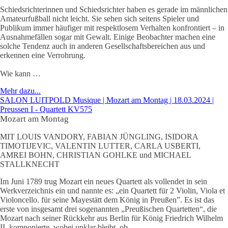
Schiedsrichterinnen und Schiedsrichter haben es gerade im männlichen
Amateurfußball nicht leicht. Sie sehen sich seitens Spieler und
Publikum immer häufiger mit respektlosem Verhalten konfrontiert – in
Ausnahmefällen sogar mit Gewalt. Einige Beobachter machen eine
solche Tendenz auch in anderen Gesellschaftsbereichen aus und
erkennen eine Verrohrung.
Wie kann …
Mehr dazu...
SALON LUITPOLD Musique | Mozart am Montag | 18.03.2024 |
Preussen I - Quartett KV575
Mozart am Montag
MIT LOUIS VANDORY, FABIAN JÜNGLING, ISIDORA
TIMOTIJEVIC, VALENTIN LUTTER, CARLA USBERTI,
AMREI BOHN, CHRISTIAN GOHLKE und MICHAEL
STALLKNECHT
Im Juni 1789 trug Mozart ein neues Quartett als vollendet in sein
Werkverzeichnis ein und nannte es: „ein Quartett für 2 Violin, Viola et
Violoncello. für seine Mayestätt dem König in Preußen”. Es ist das
erste von insgesamt drei sogenannten „Preußischen Quartetten“, die
Mozart nach seiner Rückkehr aus Berlin für König Friedrich Wilhelm
II. komponierte, wobei unklar bleibt, ob …