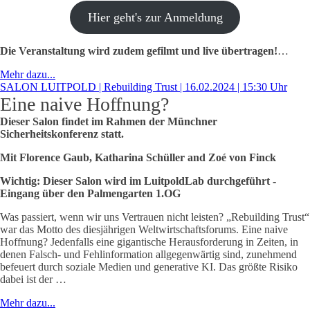
Hier geht's zur Anmeldung
Die Veranstaltung wird zudem gefilmt und live übertragen!
…
Mehr dazu...
SALON LUITPOLD | Rebuilding Trust | 16.02.2024 | 15:30 Uhr
Eine naive Hoffnung?
Dieser Salon findet im Rahmen der Münchner
Sicherheitskonferenz statt.
Mit Florence Gaub, Katharina Schüller and Zoé von Finck
Wichtig: Dieser Salon wird im LuitpoldLab durchgeführt -
Eingang über den Palmengarten 1.OG
Was passiert, wenn wir uns Vertrauen nicht leisten? „Rebuilding Trust“
war das Motto des diesjährigen Weltwirtschaftsforums. Eine naive
Hoffnung? Jedenfalls eine gigantische Herausforderung in Zeiten, in
denen Falsch- und Fehlinformation allgegenwärtig sind, zunehmend
befeuert durch soziale Medien und generative KI. Das größte Risiko
dabei ist der …
Mehr dazu...