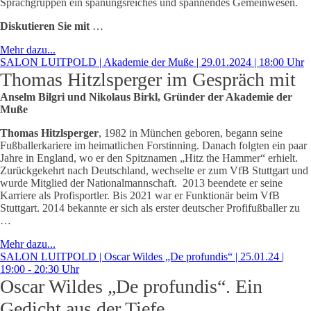
Sprachgruppen ein spanungsreiches und spannendes Gemeinwesen.
Diskutieren Sie mit
…
Mehr dazu...
SALON LUITPOLD | Akademie der Muße | 29.01.2024 | 18:00 Uhr
Thomas Hitzlsperger im Gespräch mit
Anselm Bilgri und Nikolaus Birkl, Gründer der Akademie der
Muße
Thomas Hitzlsperger
, 1982 in München geboren, begann seine
Fußballerkariere im heimatlichen Forstinning. Danach folgten ein paar
Jahre in England, wo er den Spitznamen „Hitz the Hammer“ erhielt.
Zurückgekehrt nach Deutschland, wechselte er zum VfB Stuttgart und
wurde Mitglied der Nationalmannschaft. 2013 beendete er seine
Karriere als Profisportler. Bis 2021 war er Funktionär beim VfB
Stuttgart. 2014 bekannte er sich als erster deutscher Profifußballer zu
…
Mehr dazu...
SALON LUITPOLD | Oscar Wildes „De profundis“ | 25.01.24 |
19:00 - 20:30 Uhr
Oscar Wildes „De profundis“. Ein
Gedicht aus der Tiefe