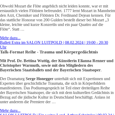
Obwohl Mozart die Flöte angeblich nicht leiden konnte, war er mit
erstaunlich vielen Flötisten befreundet. 1777 lernt Mozart in Mannheim
den Arzt, Chemiker und Flötisten Dr. Ferdinand Dejean kennen. Für
das stattliche Honorar von 200 Gulden bestellt dieser bei Mozart „3
kleine, leichte und kurze Konzertln und ein paar Quattro auf die
Flöte“. Statt …
Mehr dazu...
Ballett Extra im SALON LUITPOLD | 08.02.2024 | 19:00 - 20:30
Uhr
Talk-Format Reihe - Trauma und Körpergedächtnis
Mit Prof. Dr. Bettina Wuttig, der Künstlerin Elianna Renner und
Christopher Warmuth, sowie mit den Mitgliedern des
Bayerischen Staatsballets und der Bayerischen Staatsoper
.
Der Dramaturg
Serge Honegger
unterhält sich mit Expertinnen und
Experten über geschichtliche Traumata, die sich in Körperbildern
manifestieren. Das Podiumsgespräch ist Teil einer dreiteiligen Reihe
der Bayerischen Staatsoper, die sich mit dem kulturellen Gedächtnis in
Bezug auf die jüdische Kultur in Deutschland beschäftigt. Anlass ist
unter anderem die Premiere der …
Mehr dazu...