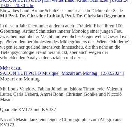
SALON LUITPOLD | Ein weites Land. Arthur Schnitzler | 09.02.24 |
19:00 - 20:30 Uhr
Ein weites Land. Arthur Schnitzler – mehr als ein Dichter der Seele
Mit Prof. Dr. Christine Lubkoll, Prof. Dr. Christian Begemann
In diesem Jahr feiert unter anderen auch „Fräulein Else“ ihren 100.
Geburtstag, Arthur Schnitzlers innerer Monolog einer jungen Frau
zwischen männlicher Macht und weiblicher Gegenwehr. Dieser Text
gehört zu den berühmtesten des Mitbegründers der ‚Wiener Moderne‘:
wegen seiner quälend intensiven Innenschau, die ihn nahe an die
Tiefenpsychologie Freud heranrückt, aber auch wegen der
schneidenden Analyse der sozialen und der …
Mehr dazu...
SALON LUITPOLD Musique | Mozart am Montag | 12.02.2024 |
Mozart am Montag
Mit Louis Vandory, Fabian Jüngling, Isidora Timotijevic, Valentin
Lutter, Carla Usberti, Amrei Bohn, Christian Gohlke und Niccoló
Masini
Quartette KV173 und KV387
Niccoló Masini tanzt eine eigene Choreographie zum Allegro aus
KV173.