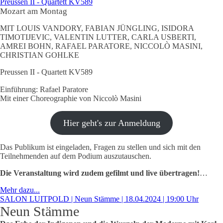
Preussen II - Quartett KV589
Mozart am Montag
MIT LOUIS VANDORY, FABIAN JÜNGLING, ISIDORA
TIMOTIJEVIC, VALENTIN LUTTER, CARLA USBERTI,
AMREI BOHN, RAFAEL PARATORE, NICCOLÒ MASINI,
CHRISTIAN GOHLKE
Preussen II - Quartett KV589
Einführung: Rafael Paratore
Mit einer Choreographie von Niccolò Masini
Hier geht's zur Anmeldung
Das Publikum ist eingeladen, Fragen zu stellen und sich mit den
Teilnehmenden auf dem Podium auszutauschen.
Die Veranstaltung wird zudem gefilmt und live übertragen!
…
Mehr dazu...
SALON LUITPOLD | Neun Stämme | 18.04.2024 | 19:00 Uhr
Neun Stämme