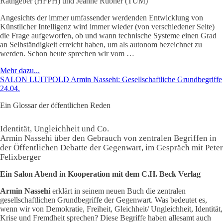
Rathgeber (HFPH) und Jeanne Rubner (TUM)
Angesichts der immer umfassender werdenden Entwicklung von
Künstlicher Intelligenz wird immer wieder (von verschiedener Seite)
die Frage aufgeworfen, ob und wann technische Systeme einen Grad
an Selbständigkeit erreicht haben, um als autonom bezeichnet zu
werden. Schon heute sprechen wir vom …
Mehr dazu...
SALON LUITPOLD Armin Nassehi: Gesellschaftliche Grundbegriffe
24.04.
Ein Glossar der öffentlichen Reden
Identität, Ungleichheit und Co.
Armin Nassehi über den Gebrauch von zentralen Begriffen in
der Öffentlichen Debatte der Gegenwart, im Gespräch mit Peter
Felixberger
Ein Salon Abend in Kooperation mit dem C.H. Beck Verlag
Armin Nassehi
erklärt in seinem neuen Buch die zentralen
gesellschaftlichen Grundbegriffe der Gegenwart. Was bedeutet es,
wenn wir von Demokratie, Freiheit, Gleichheit/ Ungleichheit, Identität,
Krise und Fremdheit sprechen? Diese Begriffe haben allesamt auch