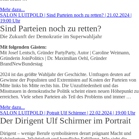
Mehr dazu...
SALON LUITPOLD | Sind Parteien noch zu retten? | 21.02.2024 |
19:00 Uhr
Sind Parteien noch zu retten?
Die Zukunft der Demokratie im Superwahljahr
Mit folgenden Gästen:
Mit Josef Lentsch, Gründer PartyParty, Autor | Caroline Weimann,
Gründerin JoinPolitics | Dr. Maximilian Oehl, Gründer
BrandNewBundestag
2024 ist das größte Wahljahr der Geschichte. Umfragen deuten auf
Gewinne der Populisten und Extremisten auf Kosten der Parteien von
Mitte links bis Mitte rechts hin. Die Unzufriedenheit und das
Misstrauen in demokratische Politik scheint einen neuen Höhepunkt zu
erreichen. Viele sehen Parteien als Teil des Problems und immer …
Mehr dazu...
SALON LUITPOLD | Potrait Ulf Schirmer | 22.02.2024 | 19:00 Uhr
Der Dirigent Ulf Schirmer im Portrait
Dirigent – wenige Berufe symbolisieren derart prägnant Macht und
Schöpfertum, Wichtigkeit und berufliche Erfüllung. Wie sieht die