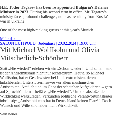
H.E. Todor Tagarev has been re-appointed Bulgaria's Defence
Minister in 2023
. During his second term in office, Mr. Tagarev's
ministry faces profound challenges, not least resulting from Russia's
war in Ukraine.
One of the most high-ranking guests at this year's Munich …
Mehr dazu...
SALON LUITPOLD | Judenhass | 20.02.2024 | 19:00 Uhr
Mit Michael Wolffsohn und Olivia
Mitscherlich-Schönherr
Statt „Nie wieder!“ erleben wir ein „Schon wieder!“ Und zunehmend
ist der Antisemitismus nicht nur rechtsextrem. Heute, so Michael
Wolffsohn, hat er Geschwister: bei Linksextremisten, deren
linksliberalen Unterstützern sowie vor allem muslimischen
Antisemiten. Amtlich und im Chor der scheinbar Aufgeklärten – gern
auf Spruchbändern – heißt es „Nie wieder!“. Um die abstoßende
Wirklichkeit wegzureden, verkünden politische Verantwortungsträger
inbrünstig: „Antisemitismus hat in Deutschland keinen Platz!“. Doch
Wunsch und Wille sind leider nicht Wirklichkeit.
Sein neues …