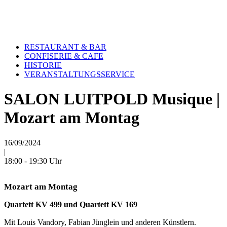
RESTAURANT & BAR
HOME
HOME
CONFISERIE & CAFE
ONLINE-SHOP
ONLINE-SHOP
HISTORIE
KULTUR & VERANSTALTUNGEN
KULTUR & VERANSTALTUNGEN
VERANSTALTUNGSSERVICE
AKTUELLES
AKTUELLES
SPECIALS
CAFE & RESTAURANT
SALON LUITPOLD Musique |
RESTAURANT & BAR
TISCHRESERVIERUNG & KARTE
CONFISERIE & CAFE
KARRIERE
Mozart am Montag
HISTORIE
VERANSTALTUNGSSERVICE
TISCHRESERVIERUNG & SPEISEKARTE
16/09/2024
KARRIERE
|
18:00 - 19:30 Uhr
Mozart am Montag
Quartett KV 499 und Quartett KV 169
Mit Louis Vandory, Fabian Jünglein und anderen Künstlern.