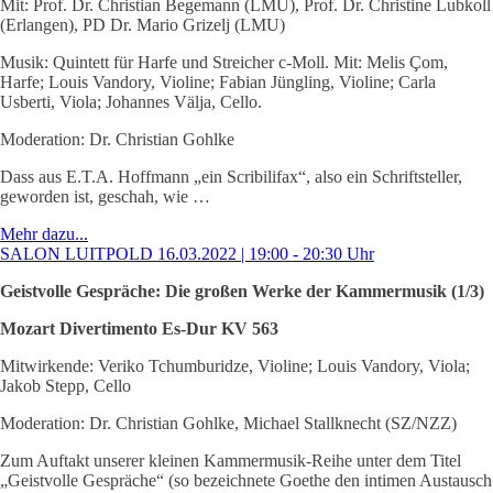
Mit: Prof. Dr. Christian Begemann (LMU), Prof. Dr. Christine Lubkoll
(Erlangen), PD Dr. Mario Grizelj (LMU)
Musik: Quintett für Harfe und Streicher c-Moll. Mit: Melis Çom,
Harfe; Louis Vandory, Violine; Fabian Jüngling, Violine; Carla
Usberti, Viola; Johannes Välja, Cello.
Moderation: Dr. Christian Gohlke
Dass aus E.T.A. Hoffmann „ein Scribilifax“, also ein Schriftsteller,
geworden ist, geschah, wie …
Mehr dazu...
SALON LUITPOLD 16.03.2022 | 19:00 - 20:30 Uhr
Geistvolle Gespräche: Die großen Werke der Kammermusik (1/3)
Mozart Divertimento Es-Dur KV 563
Mitwirkende: Veriko Tchumburidze, Violine; Louis Vandory, Viola;
Jakob Stepp, Cello
Moderation: Dr. Christian Gohlke, Michael Stallknecht (SZ/NZZ)
Zum Auftakt unserer kleinen Kammermusik-Reihe unter dem Titel
„Geistvolle Gespräche“ (so bezeichnete Goethe den intimen Austausch