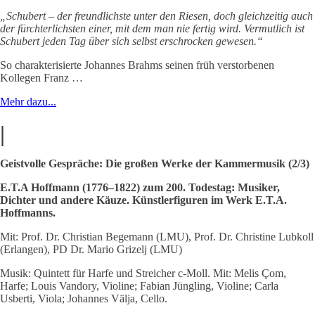
„Schubert – der freundlichste unter den Riesen, doch gleichzeitig auch
der fürchterlichsten einer, mit dem man nie fertig wird. Vermutlich ist
Schubert jeden Tag über sich selbst erschrocken gewesen.“
So charakterisierte Johannes Brahms seinen früh verstorbenen
Kollegen Franz …
Mehr dazu...
|
Geistvolle Gespräche: Die großen Werke der Kammermusik (2/3)
E.T.A Hoffmann (1776–1822) zum 200. Todestag: Musiker,
Dichter und andere Käuze. Künstlerfiguren im Werk E.T.A.
Hoffmanns.
Mit: Prof. Dr. Christian Begemann (LMU), Prof. Dr. Christine Lubkoll
(Erlangen), PD Dr. Mario Grizelj (LMU)
Musik: Quintett für Harfe und Streicher c-Moll. Mit: Melis Çom,
Harfe; Louis Vandory, Violine; Fabian Jüngling, Violine; Carla
Usberti, Viola; Johannes Välja, Cello.