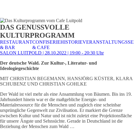
STALTUNGSSERVICE
UELLES
CAFE &
TISCHRESERVIERUNG
TISCHRESERVIERUNG
KARRIERE
KARRIERE
DAS GENUSSVOLLE
RESTAURANT
& KARTE
& SPEISEKARTE
KULTURPROGRAMM
RESTAURANT
CONFISERIE
HISTORIE
VERANSTALTUNGSSE
& BAR
& CAFE
SALON LUITPOLD | 28.10.2022 | 19:00 - 20:30 Uhr
Der deutsche Wald. Zur Kultur-, Literatur- und
Ideologiegeschichte
MIT CHRISTIAN BEGEMANN, HANSJÖRG KÜSTER, KLARA
SCHUBENZ UND CHRISTIAN GOHLKE
Der Wald ist viel mehr als eine Ansammlung von Bäumen. Bis ins 19.
Jahrhundert hinein war er die maßgebliche Energie- und
Materialressource für die Menschen und zugleich eine scheinbar
ursprüngliche Gegenwelt zur Zivilisation. Er markiert die Grenze
zwischen Kultur und Natur und ist nicht zuletzt eine Projektionsfläche
für unsere Ängste und Sehnsüchte. Gerade in Deutschland ist die
Beziehung der Menschen zum Wald …