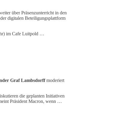
eiter über Präsenzunterricht in den
er digitalen Beteiligungsplattform
Uhr) im Cafe Luitpold …
nder Graf Lambsdorff
moderiert
kutieren die geplanten Initiativen
 meint Präsident Macron, wenn …