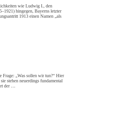
lichkeiten wie Ludwig I., den
45–1921) hingegen, Bayerns letzter
rungsantritt 1913 einen Namen „als
e Frage: „Was sollen wir tun?“ Hier
 sie stehen neuerdings fundamental
ert der …