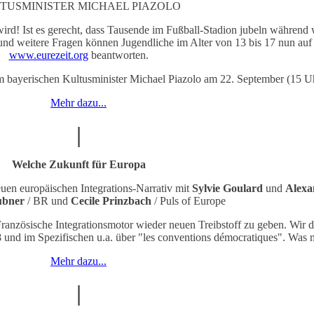
TUSMINISTER MICHAEL PIAZOLO
ird! Ist es gerecht, dass Tausende im Fußball-Stadion jubeln während w
und weitere Fragen können Jugendliche im Alter von 13 bis 17 nun auf d
www.eurezeit.org
beantworten.
m bayerischen Kultusminister Michael Piazolo am 22. September (15 
Mehr dazu...
|
Welche Zukunft für Europa
n europäischen Integrations-Narrativ mit
Sylvie Goulard
und
Alexa
ubner
/ BR und
Cecile Prinzbach
/ Puls of Europe
nzösische Integrationsmotor wieder neuen Treibstoff zu geben. Wir dis
 und im Spezifischen u.a. über "les conventions démocratiques". Was
Mehr dazu...
|