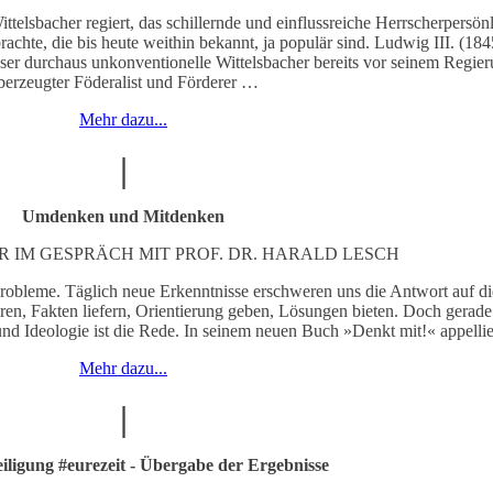
lsbacher regiert, das schillernde und einflussreiche Herrscherpersön
chte, die bis heute weithin bekannt, ja populär sind. Ludwig III. (18
eser durchaus unkonventionelle Wittelsbacher bereits vor seinem Regie
berzeugter Föderalist und Förderer …
Mehr dazu...
|
Umdenken und Mitdenken
R IM GESPRÄCH MIT PROF. DR. HARALD LESCH
Probleme. Täglich neue Erkenntnisse erschweren uns die Antwort auf di
ären, Fakten liefern, Orientierung geben, Lösungen bieten. Doch gerade
nd Ideologie ist die Rede. In seinem neuen Buch »Denkt mit!« appelli
Mehr dazu...
|
iligung #eurezeit - Übergabe der Ergebnisse