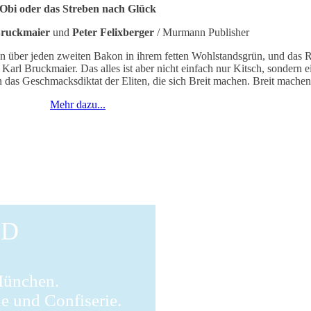
Obi oder das Streben nach Glück
Bruckmaier
und
Peter Felixberger
/ Murmann Publisher
 über jeden zweiten Bakon in ihrem fetten Wohlstandsgrün, und das Rot
Karl Bruckmaier. Das alles ist aber nicht einfach nur Kitsch, sondern e
n das Geschmacksdiktat der Eliten, die sich Breit machen. Breit mache
Mehr dazu...
LD
München.
he und Confiserie.