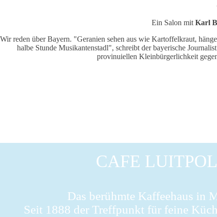
Ein Salon mit
Karl 
Wir reden über Bayern. "Geranien sehen aus wie Kartoffelkraut, hängen
halbe Stunde Musikantenstadl", schreibt der bayerische Journalist 
provinuiellen Kleinbürgerlichkeit gege
CAFE LUITPO
Das berühmte Kaffeehaus in 
Seit 1888 der Treffpunkt für feine Küc