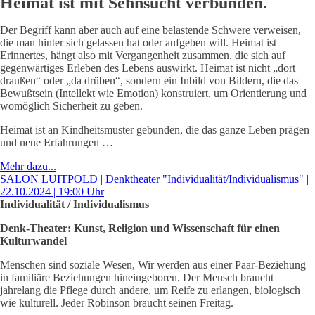
Heimat ist mit Sehnsucht verbunden.
Der Begriff kann aber auch auf eine belastende Schwere verweisen,
die man hinter sich gelassen hat oder aufgeben will. Heimat ist
Erinnertes, hängt also mit Vergangenheit zusammen, die sich auf
gegenwärtiges Erleben des Lebens auswirkt. Heimat ist nicht „dort
draußen“ oder „da drüben“, sondern ein Inbild von Bildern, die das
Bewußtsein (Intellekt wie Emotion) konstruiert, um Orientierung und
womöglich Sicherheit zu geben.
Heimat ist an Kindheitsmuster gebunden, die das ganze Leben prägen
und neue Erfahrungen …
Mehr dazu...
SALON LUITPOLD | Denktheater "Individualität/Individualismus" |
22.10.2024 | 19:00 Uhr
Individualität / Individualismus
Denk-Theater: Kunst, Religion und Wissenschaft für einen
Kulturwandel
Menschen sind soziale Wesen, Wir werden aus einer Paar-Beziehung
in familiäre Beziehungen hineingeboren. Der Mensch braucht
jahrelang die Pflege durch andere, um Reife zu erlangen, biologisch
wie kulturell. Jeder Robinson braucht seinen Freitag.