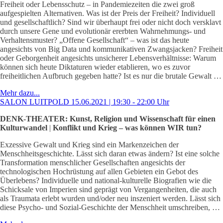
Freiheit oder Lebensschutz – in Pandemiezeiten die zwei groß
aufgespielten Alternativen. Was ist der Preis der Freiheit? Individuell
und gesellschaftlich? Sind wir überhaupt frei oder nicht doch versklavt
durch unsere Gene und evolutionär ererbten Wahrnehmungs- und
Verhaltensmuster? „Offene Gesellschaft“ – was ist das heute
angesichts von Big Data und kommunikativen Zwangsjacken? Freiheit
oder Geborgenheit angesichts unsicherer Lebensverhältnisse: Warum
können sich heute Diktaturen wieder etablieren, wo es zuvor
freiheitlichen Aufbruch gegeben hatte? Ist es nur die brutale Gewalt …
Mehr dazu...
SALON LUITPOLD 15.06.2021 | 19:30 - 22:00 Uhr
DENK-THEATER: Kunst, Religion und Wissenschaft für einen
Kulturwandel
|
Konflikt und Krieg – was können WIR tun?
Exzessive Gewalt und Krieg sind ein Markenzeichen der
Menschheitsgeschichte. Lässt sich daran etwas ändern? Ist eine solche
Transformation menschlicher Gesellschaften angesichts der
technologischen Hochrüstung auf allen Gebieten ein Gebot des
Überlebens? Individuelle und national-kulturelle Biografien wie die
Schicksale von Imperien sind geprägt von Vergangenheiten, die auch
als Traumata erlebt wurden und/oder neu inszeniert werden. Lässt sich
diese Psycho- und Sozial-Geschichte der Menschheit umschreiben, …