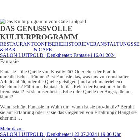
STALTUNGSSERVICE
UELLES
CAFE &
TISCHRESERVIERUNG
TISCHRESERVIERUNG
KARRIERE
KARRIERE
DAS GENUSSVOLLE
RESTAURANT
& KARTE
& SPEISEKARTE
KULTURPROGRAMM
RESTAURANT
CONFISERIE
HISTORIE
VERANSTALTUNGSSE
& BAR
& CAFE
SALON LUITPOLD | Denktheater: Fantasie | 16.01.2024
Fantasie
Fantasie – die Quelle von Kreativität? Oder eher der Pfad in
unrealistisches Träumen? Ist Fantasie das, was uns von ernsthafter
Arbeit abhält, oder die Quelle geistigen (und auch materiellen)
Reichtums? Führt uns Fantasie in das Reich der Kunst oder in die
Irrenanstalt? Ist sie unser bestes Erbe oder Quelle der Angst, die uns
lähmt?
Wann schlägt Fantasie in Wahn um, wann ist sie pro-duktiv? Beruht
sie auf Erfahrung oder ist sie das Gegenteil von Erfahrung? Hängt sie
eher mit …
Mehr dazu...
SALON LUITPOLD | Denktheater | 23.07.2024 | 19:00 Uhr