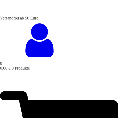
Versandfrei ab 50 Euro
STALTUNGSSERVICE
UELLES
CAFE &
TISCHRESERVIERUNG
TISCHRESERVIERUNG
KARRIERE
KARRIERE
RESTAURANT
& KARTE
& SPEISEKARTE
0
0,00
€
0 Produkte