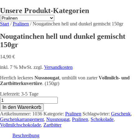
Unsere Produkt-Kategorien
Start
/
Pralinen
/ Nougatinchen hell und dunkel gemischt 150gr
Nougatinchen hell und dunkel gemischt
150gr
14,90
€
inkl. 7 % MwSt.
zzgl.
Versandkosten
Herrlich leckeres
Nussnougat
, umhüllt von zarter
Vollmilch- und
Zartbitterkuvertüre
. (150gr)
Lieferzeit:
3-5 Tage
Nougatinchen
hell
In den Warenkorb
und
Artikelnummer:
1036
Kategorie:
Pralinen
Schlagwörter:
Geschenk
,
dunkel
Geschenkarrangement
,
Nussnougat
,
Pralinen
,
Schokolade
,
gemischt
Vollmilchschokolade
,
Zartbitter
150gr
Menge
Beschreibung