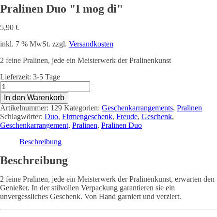
Pralinen Duo "I mog di"
5,90
€
inkl. 7 % MwSt.
zzgl.
Versandkosten
2 feine Pralinen, jede ein Meisterwerk der Pralinenkunst
Lieferzeit:
3-5 Tage
Pralinen
Duo
In den Warenkorb
"I
Artikelnummer:
129
Kategorien:
Geschenkarrangements
,
Pralinen
mog
Schlagwörter:
Duo
,
Firmengeschenk
,
Freude
,
Geschenk
,
di"
Geschenkarrangement
,
Pralinen
,
Pralinen Duo
Menge
Beschreibung
Beschreibung
2 feine Pralinen, jede ein Meisterwerk der Pralinenkunst, erwarten den
Genießer. In der stilvollen Verpackung garantieren sie ein
unvergessliches Geschenk. Von Hand garniert und verziert.