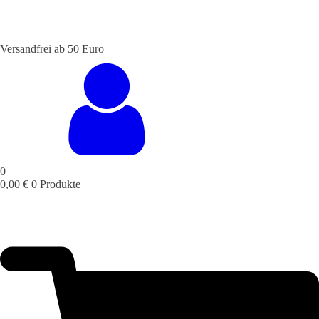
Versandfrei ab 50 Euro
STALTUNGSSERVICE
UELLES
CAFE &
TISCHRESERVIERUNG
TISCHRESERVIERUNG
KARRIERE
KARRIERE
RESTAURANT
& KARTE
& SPEISEKARTE
0
0,00
€
0 Produkte