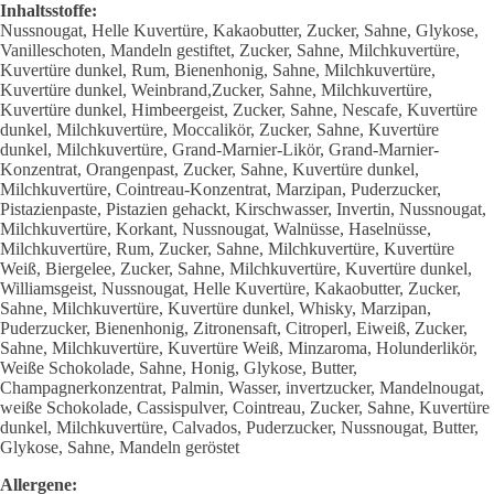
Inhaltsstoffe:
Nussnougat, Helle Kuvertüre, Kakaobutter, Zucker, Sahne, Glykose,
Vanilleschoten, Mandeln gestiftet, Zucker, Sahne, Milchkuvertüre,
Kuvertüre dunkel, Rum, Bienenhonig, Sahne, Milchkuvertüre,
Kuvertüre dunkel, Weinbrand,Zucker, Sahne, Milchkuvertüre,
Kuvertüre dunkel, Himbeergeist, Zucker, Sahne, Nescafe, Kuvertüre
dunkel, Milchkuvertüre, Moccalikör, Zucker, Sahne, Kuvertüre
dunkel, Milchkuvertüre, Grand-Marnier-Likör, Grand-Marnier-
Konzentrat, Orangenpast, Zucker, Sahne, Kuvertüre dunkel,
Milchkuvertüre, Cointreau-Konzentrat, Marzipan, Puderzucker,
Pistazienpaste, Pistazien gehackt, Kirschwasser, Invertin, Nussnougat,
Milchkuvertüre, Korkant, Nussnougat, Walnüsse, Haselnüsse,
Milchkuvertüre, Rum, Zucker, Sahne, Milchkuvertüre, Kuvertüre
Weiß, Biergelee, Zucker, Sahne, Milchkuvertüre, Kuvertüre dunkel,
Williamsgeist, Nussnougat, Helle Kuvertüre, Kakaobutter, Zucker,
Sahne, Milchkuvertüre, Kuvertüre dunkel, Whisky, Marzipan,
Puderzucker, Bienenhonig, Zitronensaft, Citroperl, Eiweiß, Zucker,
Sahne, Milchkuvertüre, Kuvertüre Weiß, Minzaroma, Holunderlikör,
Weiße Schokolade, Sahne, Honig, Glykose, Butter,
Champagnerkonzentrat, Palmin, Wasser, invertzucker, Mandelnougat,
weiße Schokolade, Cassispulver, Cointreau, Zucker, Sahne, Kuvertüre
dunkel, Milchkuvertüre, Calvados, Puderzucker, Nussnougat, Butter,
Glykose, Sahne, Mandeln geröstet
Allergene: