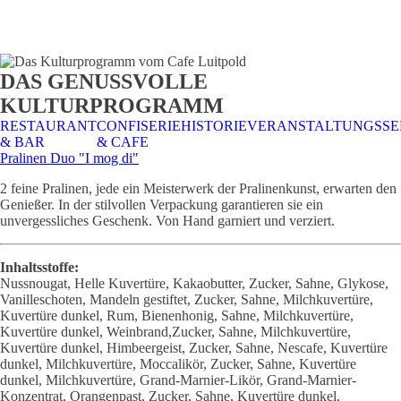
STALTUNGSSERVICE
UELLES
CAFE &
TISCHRESERVIERUNG
TISCHRESERVIERUNG
KARRIERE
KARRIERE
DAS GENUSSVOLLE
RESTAURANT
& KARTE
& SPEISEKARTE
KULTURPROGRAMM
RESTAURANT
CONFISERIE
HISTORIE
VERANSTALTUNGSSE
& BAR
& CAFE
Pralinen Duo "I mog di"
2 feine Pralinen, jede ein Meisterwerk der Pralinenkunst, erwarten den
Genießer. In der stilvollen Verpackung garantieren sie ein
unvergessliches Geschenk. Von Hand garniert und verziert.
Inhaltsstoffe:
Nussnougat, Helle Kuvertüre, Kakaobutter, Zucker, Sahne, Glykose,
Vanilleschoten, Mandeln gestiftet, Zucker, Sahne, Milchkuvertüre,
Kuvertüre dunkel, Rum, Bienenhonig, Sahne, Milchkuvertüre,
Kuvertüre dunkel, Weinbrand,Zucker, Sahne, Milchkuvertüre,
Kuvertüre dunkel, Himbeergeist, Zucker, Sahne, Nescafe, Kuvertüre
dunkel, Milchkuvertüre, Moccalikör, Zucker, Sahne, Kuvertüre
dunkel, Milchkuvertüre, Grand-Marnier-Likör, Grand-Marnier-
Konzentrat, Orangenpast, Zucker, Sahne, Kuvertüre dunkel,