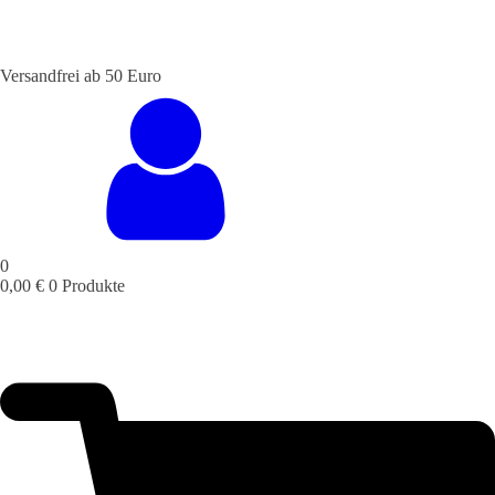
Versandfrei ab 50 Euro
STALTUNGSSERVICE
UELLES
CAFE &
TISCHRESERVIERUNG
TISCHRESERVIERUNG
KARRIERE
KARRIERE
RESTAURANT
& KARTE
& SPEISEKARTE
0
0,00
€
0 Produkte