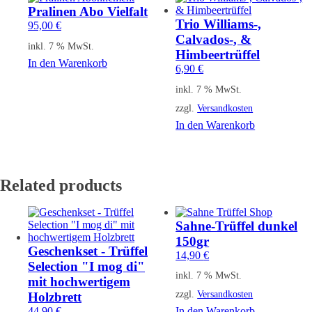
Pralinen Abo Vielfalt
Trio Williams-,
95,00
€
Calvados-, &
inkl. 7 % MwSt.
Himbeertrüffel
In den Warenkorb
6,90
€
inkl. 7 % MwSt.
zzgl.
Versandkosten
In den Warenkorb
Related products
Sahne-Trüffel dunkel
150gr
Geschenkset - Trüffel
14,90
€
Selection "I mog di"
inkl. 7 % MwSt.
mit hochwertigem
zzgl.
Versandkosten
Holzbrett
44,90
€
In den Warenkorb