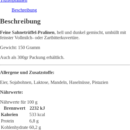
Trüffelpralinen
150gr
Menge
Beschreibung
Beschreibung
Feine Sahnetrüffel-Pralinen
, hell und dunkel gemischt, umhüllt mit
feinster Vollmilch- oder Zartbitterkuvertüre.
Gewicht: 150 Gramm
Auch als 300gr Packung erhältlich.
Allergene und Zusatzstoffe:
Eier, Sojabohnen, Laktose, Mandeln, Haselnüsse, Pistazien
Nährwerte:
Nährwerte für 100 g
Brennwert
2232 kJ
Kalorien
533 kcal
Protein
6,8 g
Kohlenhydrate
60,2 g