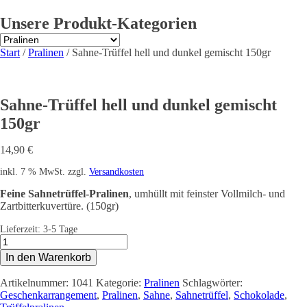
Unsere Produkt-Kategorien
Start
/
Pralinen
/ Sahne-Trüffel hell und dunkel gemischt 150gr
Sahne-Trüffel hell und dunkel gemischt
150gr
14,90
€
inkl. 7 % MwSt.
zzgl.
Versandkosten
Feine Sahnetrüffel-Pralinen
, umhüllt mit feinster Vollmilch- und
Zartbitterkuvertüre. (150gr)
Lieferzeit:
3-5 Tage
Sahne-
Trüffel
In den Warenkorb
hell
und
Artikelnummer:
1041
Kategorie:
Pralinen
Schlagwörter:
dunkel
Geschenkarrangement
,
Pralinen
,
Sahne
,
Sahnetrüffel
,
Schokolade
,
gemischt