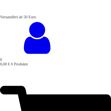
Versandfrei ab 50 Euro
STALTUNGSSERVICE
UELLES
CAFE &
TISCHRESERVIERUNG
TISCHRESERVIERUNG
KARRIERE
KARRIERE
RESTAURANT
& KARTE
& SPEISEKARTE
0
0,00
€
0 Produkte