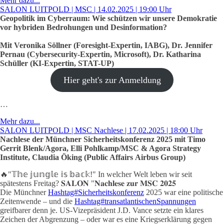
Mehr dazu...
SALON LUITPOLD | MSC | 14.02.2025 | 19:00 Uhr
Geopolitik im Cyberraum: Wie schützen wir unsere Demokratie
vor hybriden Bedrohungen und Desinformation?
Mit Veronika Söllner (Foresight-Expertin, IABG), Dr. Jennifer
Pernau (Cybersecurity-Expertin, Microsoft), Dr. Katharina
Schüller (KI-Expertin, STAT-UP)
Hier geht's zur Anmeldung
…
Mehr dazu...
SALON LUITPOLD | MSC Nachlese | 17.02.2025 | 18:00 Uhr
Nachlese der Münchner Sicherheitskonferenz 2025 mit Timo
Gerrit Blenk/Agora, Elli Pohlkamp/MSC & Agora Strategy
Institute, Claudia Öking (Public Affairs Airbus Group)
🔥"𝕋𝕙𝕖 𝕛𝕦𝕟𝕘𝕝𝕖 𝕚𝕤 𝕓𝕒𝕔𝕜!" In welcher Welt leben wir seit
spätestens Freitag? 𝐒𝐀𝐋𝐎𝐍 "𝐍𝐚𝐜𝐡𝐥𝐞𝐬𝐞 𝐳𝐮𝐫 𝐌𝐒𝐂 𝟐𝟎𝟐𝟓
Die Münchner
Hashtag#Sicherheitskonferenz
2025 war eine politische
Zeitenwende – und die
Hashtag#transatlantischenSpannungen
greifbarer denn je. US-Vizepräsident J.D. Vance setzte ein klares
Zeichen der Abgrenzung – oder war es eine Kriegserklärung gegen