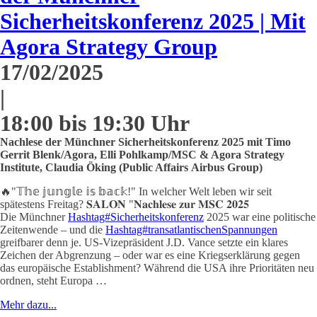
Sicherheitskonferenz 2025 | Mit
Agora Strategy Group
17/02/2025
|
18:00 bis 19:30 Uhr
Nachlese der Münchner Sicherheitskonferenz 2025 mit Timo
Gerrit Blenk/Agora, Elli Pohlkamp/MSC & Agora Strategy
Institute, Claudia Öking (Public Affairs Airbus Group)
🔥"𝕋𝕙𝕖 𝕛𝕦𝕟𝕘𝕝𝕖 𝕚𝕤 𝕓𝕒𝕔𝕜!" In welcher Welt leben wir seit
spätestens Freitag? 𝐒𝐀𝐋𝐎𝐍 "𝐍𝐚𝐜𝐡𝐥𝐞𝐬𝐞 𝐳𝐮𝐫 𝐌𝐒𝐂 𝟐𝟎𝟐𝟓
Die Münchner
Hashtag#Sicherheitskonferenz
2025 war eine politische
Zeitenwende – und die
Hashtag#transatlantischenSpannungen
greifbarer denn je. US-Vizepräsident J.D. Vance setzte ein klares
Zeichen der Abgrenzung – oder war es eine Kriegserklärung gegen
das europäische Establishment? Während die USA ihre Prioritäten neu
ordnen, steht Europa …
Mehr dazu...