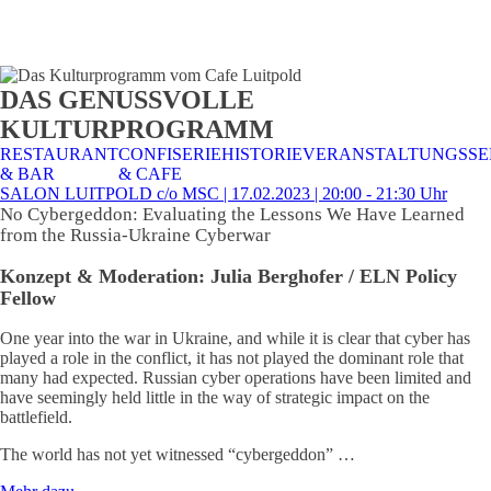
STALTUNGSSERVICE
UELLES
CAFE &
TISCHRESERVIERUNG
TISCHRESERVIERUNG
KARRIERE
KARRIERE
DAS GENUSSVOLLE
RESTAURANT
& KARTE
& SPEISEKARTE
KULTURPROGRAMM
RESTAURANT
CONFISERIE
HISTORIE
VERANSTALTUNGSSE
& BAR
& CAFE
SALON LUITPOLD c/o MSC | 17.02.2023 | 20:00 - 21:30 Uhr
No Cybergeddon: Evaluating the Lessons We Have Learned
from the Russia-Ukraine Cyberwar
Konzept & Moderation: Julia Berghofer / ELN Policy
Fellow
One year into the war in Ukraine, and while it is clear that cyber has
played a role in the conflict, it has not played the dominant role that
many had expected. Russian cyber operations have been limited and
have seemingly held little in the way of strategic impact on the
battlefield.
The world has not yet witnessed “cybergeddon” …