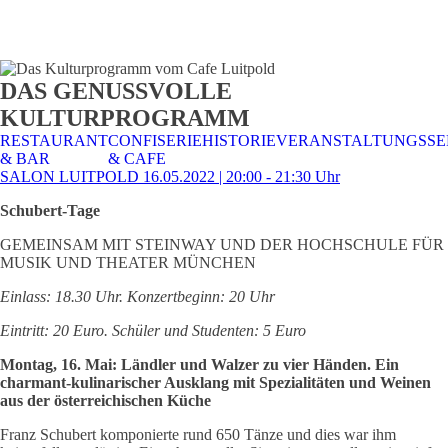
STALTUNGSSERVICE
UELLES
CAFE &
TISCHRESERVIERUNG
TISCHRESERVIERUNG
KARRIERE
KARRIERE
DAS GENUSSVOLLE
RESTAURANT
& KARTE
& SPEISEKARTE
KULTURPROGRAMM
RESTAURANT
CONFISERIE
HISTORIE
VERANSTALTUNGSSE
& BAR
& CAFE
SALON LUITPOLD 16.05.2022 | 20:00 - 21:30 Uhr
Schubert-Tage
GEMEINSAM MIT STEINWAY UND DER HOCHSCHULE FÜR
MUSIK UND THEATER MÜNCHEN
Einlass: 18.30 Uhr. Konzertbeginn: 20 Uhr
Eintritt: 20 Euro. Schüler und Studenten: 5 Euro
Montag, 16. Mai: Ländler und Walzer zu vier Händen. Ein
charmant-kulinarischer Ausklang mit Spezialitäten und Weinen
aus der österreichischen Küche
Franz Schubert komponierte rund 650 Tänze und dies war ihm