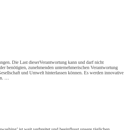
ungen. Die Last dieserVerantwortung kann und darf nicht
it der benötigten, zunehmenden unternehmerischen Verantwortung
esellschaft und Umwelt hinterlassen können. Es werden innovative
en. …
ashing’ ist weit verbreitet und beeinflusst unsere täglichen