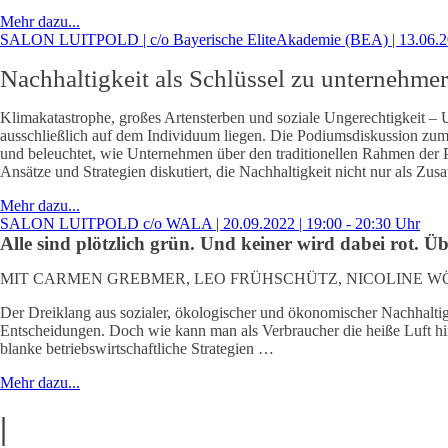
Mehr dazu...
SALON LUITPOLD | c/o Bayerische EliteAkademie (BEA) | 13.06.
Nachhaltigkeit als Schlüssel zu unternehme
Klimakatastrophe, großes Artensterben und soziale Ungerechtigkeit – 
ausschließlich auf dem Individuum liegen. Die Podiumsdiskussion zum
und beleuchtet, wie Unternehmen über den traditionellen Rahmen der 
Ansätze und Strategien diskutiert, die Nachhaltigkeit nicht nur als Zus
Mehr dazu...
SALON LUITPOLD c/o WALA | 20.09.2022 | 19:00 - 20:30 Uhr
Alle sind plötzlich grün. Und keiner wird dabei rot.
MIT CARMEN GREBMER, LEO FRÜHSCHÜTZ, NICOLINE 
Der Dreiklang aus sozialer, ökologischer und ökonomischer Nachhaltigkei
Entscheidungen. Doch wie kann man als Verbraucher die heiße Luft hi
blanke betriebswirtschaftliche Strategien …
Mehr dazu...
|