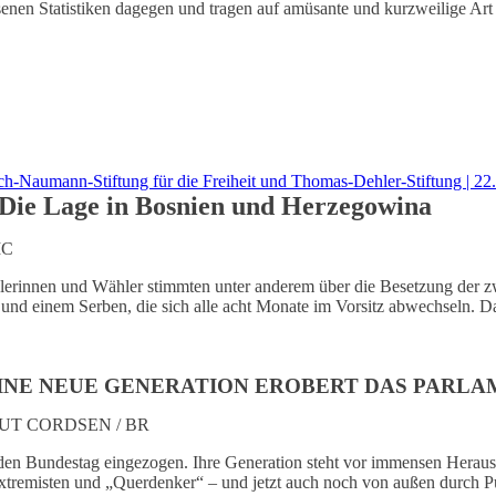
esenen Statistiken dagegen und tragen auf amüsante und kurzweilige Art
umann-Stiftung für die Freiheit und Thomas-Dehler-Stiftung | 22.1
 Die Lage in Bosnien und Herzegowina
IC
rinnen und Wähler stimmten unter anderem über die Besetzung der zw
n und einem Serben, die sich alle acht Monate im Vorsitz abwechseln.
 EINE NEUE GENERATION EROBERT DAS PARL
UT CORDSEN / BR
n den Bundestag eingezogen. Ihre Generation steht vor immensen Herau
tremisten und „Querdenker“ – und jetzt auch noch von außen durch P