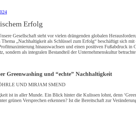
2024
rischem Erfolg
Unsere Gesellschaft steht vor vielen drängenden globalen Herausforder
 Thema „Nachhaltigkeit als Schlüssel zum Erfolg“ beschäftigt sich m
Profitmaximierung hinauswachsen und einen positiven Fußabdruck in G
atz, sondern als integralen Bestandteil der Unternehmenskultur betracht
 Über Greenwashing und “echte” Nachhaltigkeit
WÖHRLE UND MIRJAM SMEND
t ist in aller Munde. Ein Blick hinter die Kulissen lohnt, denn ‘Greenw
nter grünen Versprechen erkennen? Ist die Bereitschaft zur Veränderu