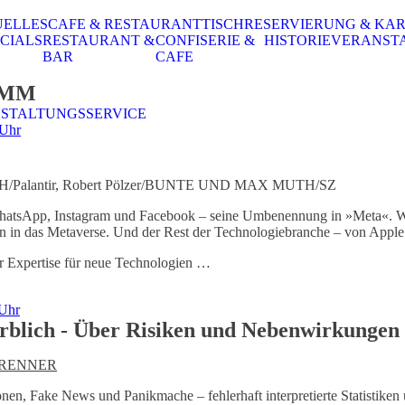
UELLES
CAFE & RESTAURANT
TISCHRESERVIERUNG & KA
CIALS
RESTAURANT &
CONFISERIE &
HISTORIE
VERANST
BAR
CAFE
AMM
STALTUNGSSERVICE
 Uhr
Palantir, Robert Pölzer/BUNTE UND MAX MUTH/SZ
hatsApp, Instagram und Facebook – seine Umbenennung in »Meta«. Wa
en in das Metaverse. Und der Rest der Technologiebranche – von Apple b
r Expertise für neue Technologien …
 Uhr
blich - Über Risiken und Nebenwirkungen d
 RENNER
en, Fake News und Panikmache – fehlerhaft interpretierte Statistike