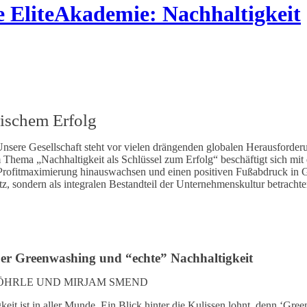
EliteAkademie: Nachhaltigkeit
rischem Erfolg
Unsere Gesellschaft steht vor vielen drängenden globalen Herausforder
 Thema „Nachhaltigkeit als Schlüssel zum Erfolg“ beschäftigt sich m
Profitmaximierung hinauswachsen und einen positiven Fußabdruck in G
atz, sondern als integralen Bestandteil der Unternehmenskultur betracht
 Über Greenwashing und “echte” Nachhaltigkeit
WÖHRLE UND MIRJAM SMEND
t ist in aller Munde. Ein Blick hinter die Kulissen lohnt, denn ‘Greenw