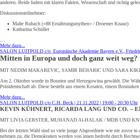
anderen. Beide halten mit klaren Fakten, Wissenschaft und richtig gel
Diskussionsteilnehmer:
Malte Rubach (»88 Ernährungsmythen« / Droemer Knaur)
Katharina Schüller
…
Mehr dazu...
SALON LUITPOLD c/o Europäische Akademie Bayern e.V., Friedrich-Na
Mitten in Europa und doch ganz weit weg?
MIT NEDIM MAKAREVIC, SAMIR BEHARIC UND SARA KIK
Am 2. Oktober wurde in Bosnien und Herzegowina gewählt. Die Wähle
Präsidentschaft ab. Diese besteht aus einem Kroaten, einem Bosniake
Mehr dazu...
SALON LUITPOLD c/o C.H. Beck | 21.11.2022 | 19:00 - 20:30 Uhr
KEVIN KÜHNERT, RICARDA LANG UND CO. –
MIT LIVIA GERSTER, MUHANAD Al-HALAK / MDB UND KN
Bei der letzten Wahl sind so viele junge Abgeordnete wie nie zuvor i
nehmen zu, die Demokratien werden von innen bedroht durch Rechtsex