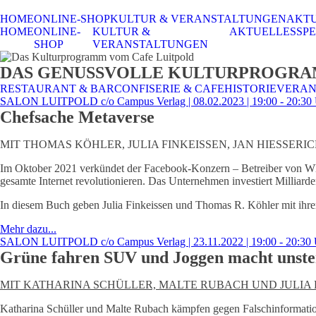
HOME
ONLINE-SHOP
KULTUR & VERANSTALTUNGEN
AKT
HOME
ONLINE-
KULTUR &
AKTUELLES
SPE
SHOP
VERANSTALTUNGEN
DAS GENUSSVOLLE KULTURPROGR
RESTAURANT & BAR
CONFISERIE & CAFE
HISTORIE
VERAN
SALON LUITPOLD c/o Campus Verlag | 08.02.2023 | 19:00 - 20:30
Chefsache Metaverse
MIT THOMAS KÖHLER, JULIA FINKEISSEN, JAN HIESSERICH/
Im Oktober 2021 verkündet der Facebook-Konzern – Betreiber von W
gesamte Internet revolutionieren. Das Unternehmen investiert Milliard
In diesem Buch geben Julia Finkeissen und Thomas R. Köhler mit ihre
Mehr dazu...
SALON LUITPOLD c/o Campus Verlag | 23.11.2022 | 19:00 - 20:30
Grüne fahren SUV und Joggen macht unster
MIT KATHARINA SCHÜLLER, MALTE RUBACH UND JULIA
Katharina Schüller und Malte Rubach kämpfen gegen Falschinformation