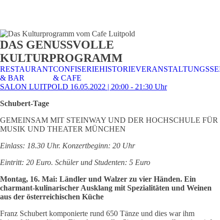
STALTUNGSSERVICE
UELLES
CAFE &
TISCHRESERVIERUNG
TISCHRESERVIERUNG
KARRIERE
KARRIERE
DAS GENUSSVOLLE
RESTAURANT
& KARTE
& SPEISEKARTE
KULTURPROGRAMM
RESTAURANT
CONFISERIE
HISTORIE
VERANSTALTUNGSSE
& BAR
& CAFE
SALON LUITPOLD 16.05.2022 | 20:00 - 21:30 Uhr
Schubert-Tage
GEMEINSAM MIT STEINWAY UND DER HOCHSCHULE FÜR
MUSIK UND THEATER MÜNCHEN
Einlass: 18.30 Uhr. Konzertbeginn: 20 Uhr
Eintritt: 20 Euro. Schüler und Studenten: 5 Euro
Montag, 16. Mai: Ländler und Walzer zu vier Händen. Ein
charmant-kulinarischer Ausklang mit Spezialitäten und Weinen
aus der österreichischen Küche
Franz Schubert komponierte rund 650 Tänze und dies war ihm