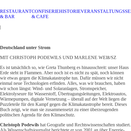
RESTAURANT
CONFISERIE
HISTORIE
VERANSTALTUNGSSE
STALTUNGSSERVICE
UELLES
CAFE &
TISCHRESERVIERUNG
TISCHRESERVIERUNG
KARRIERE
KARRIERE
& BAR
& CAFE
RESTAURANT
& KARTE
& SPEISEKARTE
|
Deutschland unter Strom
MIT CHRISTOPH PODEWILS UND MARLENE WEIß/SZ
Es ist tatsächlich so, wie Greta Thunberg es hinausschreit: unser Haus
Erde steht in Flammen. Aber noch ist es nicht zu spät, noch können
wir etwas gegen die Klimakatastrophe tun. Dafür müssen wir nicht
einmal neue Technologien erfinden. Alles, was wir brauchen, haben
wir schon längst: Wind- und Solaranlagen, Stromspeicher,
Elektrolyseure für Wasserstoff, Übertragungsleitungen, Elektroautos,
Wärmepumpen, digitale Vernetzung – überall auf der Welt liegen die
Puzzleteile für den Kampf gegen die Klimakatastrophe bereit. Dieses
Buch zeigt, wie man sie zusammensetzt zu einer überzeugenden
politischen Agenda für den Klimaschutz.
Christoph Podewils
hat Geografie und Rechtswissenschaften studiert.
Als Wissenschaftsjournalist berichtete er von 2001 an über Energie-