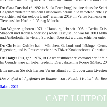
Dr. Slata Roschal
(* 1992 in Sankt Petersburg) ist eine deutsche Schri
Gegenwartsliteratur aus dem Ostseeraum heraus. Sie veröffentlichte 
verzichten auf das gelobte Land" erschien 2019 im Verlag Reinecke &
Tiere aus" im Hochroth Verlag München.
Jan Wagner
, geboren 1971 in Hamburg, lebt seit 1995 in Berlin. Er 
Shapcott und Robin Robertson) sowie Essayist und war bis 2003 Mithera
und Anthologien in vierzig Sprachen übersetzt wurden, erhielt er unt
Dr. Christian Gohlke
hat in München, St. Louis und Tübingen German
Eggenberg und ist Pressesprecher des Tölzer Knabenchores. Christian 
Dr. Holger Pils
, geb. 1976, ist Geschäftsführender Vorstand der Stif
Im Grunde wäre ich lieber Gedicht. Drei Jahrzehnte Poesie (Mithg., 2
Bitte melden Sie sich hier zur Veranstaltung vor Ort oder zum Livestr
Das Projekt wird gefördert im Rahmen von „Neustart Kultur“ der Beau
Salons 2021
CAFE LUITPO