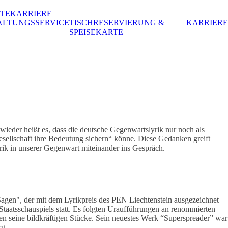
RTE
KARRIERE
ALTUNGSSERVICE
TISCHRESERVIERUNG &
KARRIERE
SPEISEKARTE
wieder heißt es, dass die deutsche Gegenwartslyrik nur noch als
esellschaft ihre Bedeutung sichern“ könne. Diese Gedanken greift
rik in unserer Gegenwart miteinander ins Gespräch.
s Sagen", der mit dem Lyrikpreis des PEN Liechtenstein ausgezeichnet
Staatsschauspiels statt. Es folgten Uraufführungen an renommierten
n seine bildkräftigen Stücke. Sein neuestes Werk “Superspreader” war
rg.