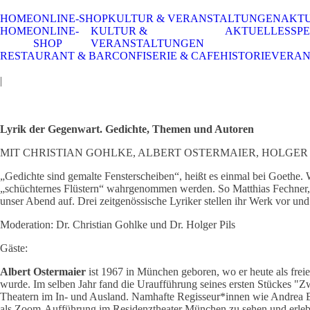
HOME
ONLINE-SHOP
KULTUR & VERANSTALTUNGEN
AKT
HOME
ONLINE-
KULTUR &
AKTUELLES
SPE
SHOP
VERANSTALTUNGEN
RESTAURANT & BAR
CONFISERIE & CAFE
HISTORIE
VERAN
|
Lyrik der Gegenwart. Gedichte, Themen und Autoren
MIT CHRISTIAN GOHLKE, ALBERT OSTERMAIER, HOLGER 
„Gedichte sind gemalte Fensterscheiben“, heißt es einmal bei Goethe. W
„schüchternes Flüstern“ wahrgenommen werden. So Matthias Fechner, de
unser Abend auf. Drei zeitgenössische Lyriker stellen ihr Werk vor u
Moderation: Dr. Christian Gohlke und Dr. Holger Pils
Gäste:
Albert Ostermaier
ist 1967 in München geboren, wo er heute als freie
wurde. Im selben Jahr fand die Uraufführung seines ersten Stückes "Z
Theatern im In- und Ausland. Namhafte Regisseur*innen wie Andrea Br
als Zoom-Aufführung im Residenztheater München zu sehen und erle