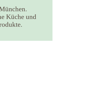
n München.
ine Küche und
rodukte.