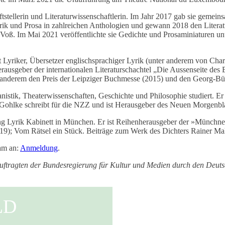
ftstellerin und Literaturwissenschaftlerin. Im Jahr 2017 gab sie gemein
Lyrik und Prosa in zahlreichen Anthologien und gewann 2018 den Liter
 Voß. Im Mai 2021 veröffentlichte sie Gedichte und Prosaminiaturen u
ist Lyriker, Übersetzer englischsprachiger Lyrik (unter anderem von C
usgeber der internationalen Literaturschachtel „Die Aussenseite des E
er anderem den Preis der Leipziger Buchmesse (2015) und den Georg-Bü
istik, Theaterwissenschaften, Geschichte und Philosophie studiert. 
Gohlke schreibt für die NZZ und ist Herausgeber des Neuen Morgenblat
tung Lyrik Kabinett in München. Er ist Reihenherausgeber der »Münchn
019); Vom Rätsel ein Stück. Beiträge zum Werk des Dichters Rainer Ma
eam an:
Anmeldung
.
ftragten der Bundesregierung für Kultur und Medien durch den Deutsc
LD