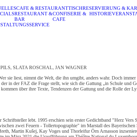
UELLES
CAFE & RESTAURANT
TISCHRESERVIERUNG & KA
CIALS
RESTAURANT &
CONFISERIE &
HISTORIE
VERANST
BAR
CAFE
STALTUNGSSERVICE
PILS, SLATA ROSCHAL, JAN WAGNER
er sie liest, nimmt die Welt, die ihn umgibt, anders wahr. Doch immer 
r in der FAZ die Frage stellt, wie sich die Gattung „in Schule und G
nd kommen über ihre Texte, Tendenzen der Gattung und die Rolle der Ly
r Schriftsteller lebt. 1995 erschien sein erster Gedichtband "Herz Ver
wischen zwei Feuern - Tollertopographie" im Marstall des Bayerischen 
eth, Martin Kušej, Kay Voges und Thorleifur Örn Arnasson inzseniere
bte im März 2021 die Uraufführung am Théâtre National du Luxembou