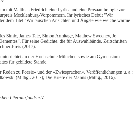
sam mit Matthias Friedrich eine Lyrik- und eine Prosaanthologie zur
aturpreis Mecklenburg-Vorpommern. Ihr lyrisches Debüt "Wir
nter dem Titel "Wir tauschen Ansichten und Ängste wie weiche warme
harles Simic, James Tate, Simon Armitage, Matthew Sweeney, Jo
lementes“. Für seine Gedichte, die für Auswahlbände, Zeitschriften
chner-Preis (2017).
Er unterrichtet an der Hochschule München sowie am Gymnasium
tes für gebildete Stände.
er Reden zu Poesie« und der »Zwiesprachen«. Veröffentlichungen u. a.:
lkowski (Mithg., 2017); Die Briefe der Manns (Mithg., 2016).
hen Literaturfonds e.V.