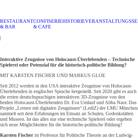
RESTAURANT
CONFISERIE
HISTORIE
VERANSTALTUNGSSE
STALTUNGSSERVICE
UELLES
CAFE &
TISCHRESERVIERUNG
TISCHRESERVIERUNG
KARRIERE
KARRIERE
& BAR
& CAFE
RESTAURANT
& KARTE
& SPEISEKARTE
|
Interaktive Zeugnisse von Holocaust-Überlebenden – Technische
Spielerei oder Potenzial für die historisch-politische Bildung?
MIT KARSTEN FISCHER UND MARKUS GLOE
Seit 2012 werden in den USA interaktive Zeugnisse von Holocaust-
Überlebenden in englischer Sprache hergestellt. Seit 2020 gibt es auch
die ersten deutschsprachigen interaktiven 3D-Zeugnisse von den
beiden Holocaust-Überlebenden Dr. Eva Umlauf und Abba Naor. Das
Projekt „Lernen mit digitalen Zeugnissen“ (LediZ) der LMU München
sammelt seit dem Erfahrungen im Einsatz an Schulen, Gedenkstätten
und Museen. Ist das alles nur eine technische Spielerei oder ergeben
sich neue Möglichkeiten für die historische-politische Bildung?
Karsten Fischer
ist Professor für Politische Theorie an der Ludwig-