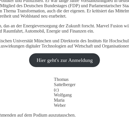
r, Politiker und Publizisten. Er war lange Jahre Vorstandsmitglied in 
r Mitglied des Deutschen Bundestages (FDP) und Parlamentarischer Sta
Thema Transformation, auch die der eigenen. Er kritisiert das Mittelma
Freiheit und Wohlstand neu erarbeitet.
p, das an der Energieversorgung der Zukunft forscht. Marvel Fusion wil
nd Raumfahrt, Automobil, Energie und Finanzen ein.
hnischen Universität München und Direktorin des Instituts für Hochschu
swirkungen digitaler Technologien auf Wirtschaft und Organisationen
Hier geht's zur Anmeldung
Thomas
Sattelberger
(c)
Wolfgang
Maria
Weber
lnehmenden auf dem Podium auszutauschen.