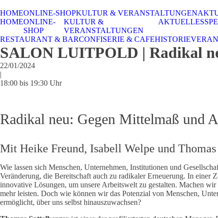
HOME
ONLINE-SHOP
KULTUR & VERANSTALTUNGEN
AKT
HOME
ONLINE-
KULTUR &
AKTUELLES
SPE
SHOP
VERANSTALTUNGEN
RESTAURANT & BAR
CONFISERIE & CAFE
HISTORIE
VERAN
SALON LUITPOLD | Radikal neu
22/01/2024
|
18:00 bis 19:30 Uhr
Radikal neu: Gegen Mittelmaß und Ab
Mit Heike Freund, Isabell Welpe und Thomas 
Wie lassen sich Menschen, Unternehmen, Institutionen und Gesellschafte
Veränderung, die Bereitschaft auch zu radikaler Erneuerung. In einer 
innovative Lösungen, um unsere Arbeitswelt zu gestalten. Machen wir we
mehr leisten. Doch wie können wir das Potenzial von Menschen, Unter
ermöglicht, über uns selbst hinauszuwachsen?