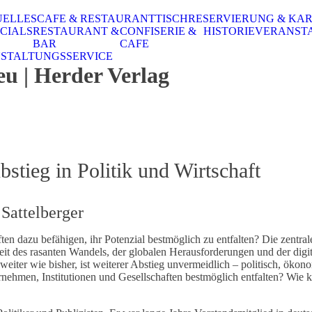
UELLES
CAFE & RESTAURANT
TISCHRESERVIERUNG & KA
CIALS
RESTAURANT &
CONFISERIE &
HISTORIE
VERANST
BAR
CAFE
STALTUNGSSERVICE
 | Herder Verlag
stieg in Politik und Wirtschaft
Sattelberger
n dazu befähigen, ihr Potenzial bestmöglich zu entfalten? Die zentrale
Zeit des rasanten Wandels, der globalen Herausforderungen und der dig
iter wie bisher, ist weiterer Abstieg unvermeidlich – politisch, ökono
nehmen, Institutionen und Gesellschaften bestmöglich entfalten? Wie 