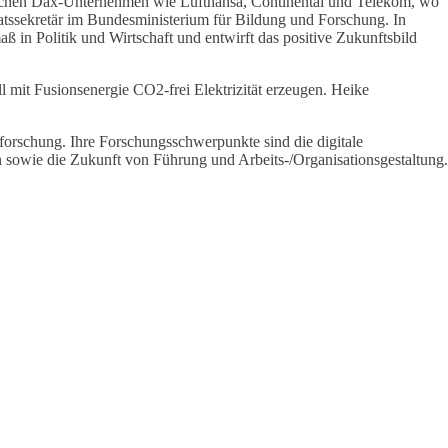
deutschen Dax-Unternehmen wie Lufthansa, Continental und Telekom, wo
atssekretär im Bundesministerium für Bildung und Forschung. In
ß in Politik und Wirtschaft und entwirft das positive Zukunftsbild
l mit Fusionsenergie CO2-frei Elektrizität erzeugen. Heike
lforschung. Ihre Forschungsschwerpunkte sind die digitale
 sowie die Zukunft von Führung und Arbeits-/Organisationsgestaltung.