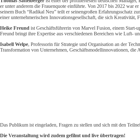
Thomas Sattelberger
ist einer der profiliertesten deutschen Manage
er unter anderem die Frauenquote einführte. Von 2017 bis 2022 war e
seinem Buch “Radikal Neu” teilt er seinengroßen Erfahrungsschatz zum 
einer unternehmerischen Innovationsgesellschaft, die sich Kreativität, 
Heike Freund
ist Geschäftsführerin von Marvel Fusion, einem Start-u
Freund bringt ihre Expertise aus verschiedenen Bereichen wie Luft- u
Isabell Welpe
, Professorin für Strategie und Organisation an der Tec
Transformation von Unternehmen, Geschäftsmodellinnovationen, die Au
Das Publikum ist eingeladen, Fragen zu stellen und sich mit den Tei
Die Veranstaltung wird zudem gefilmt und live übertragen!