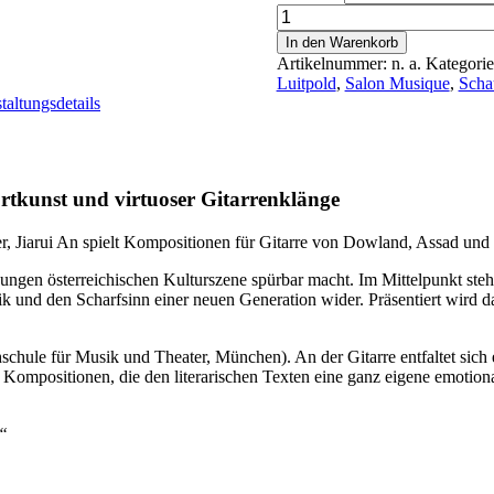
SALON
LUITPOLD
In den Warenkorb
Musique
Artikelnummer:
n. a.
Kategori
|
Luitpold
,
Salon Musique
,
Scha
Junge
taltungsdetails
österreichische
Literatur
-
Ein
Abend
ortkunst und virtuoser Gitarrenklänge
voller
Wortkunst
, Jiarui An
spielt Kompositionen für Gitarre von Dowland, Assad und
und
virtuoser
r jungen österreichischen Kulturszene spürbar macht. Im Mittelpunkt s
Gitarrenklänge
 und den Scharfsinn einer neuen Generation wider. Präsentiert wird 
|
Mit
Jungschauspielern
chule für Musik und Theater, München). An der Gitarre entfaltet sic
&
 Kompositionen, die den literarischen Texten eine ganz eigene emotiona
Gitarristen
|
18.9.2026
e“
19
Uhr
Menge