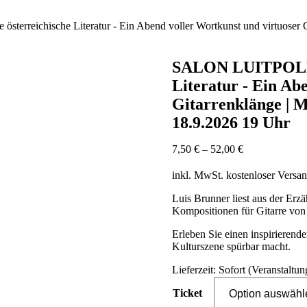
rreichische Literatur - Ein Abend voller Wortkunst und virtuoser Git
SALON LUITPOLD M
Literatur - Ein Ab
Gitarrenklänge | M
18.9.2026 19 Uhr
7,50
€
–
52,00
€
inkl. MwSt.
kostenloser Versa
Luis Brunner liest aus der Erz
Kompositionen für Gitarre vo
Erleben Sie einen inspirierende
Kulturszene spürbar macht.
Lieferzeit:
Sofort (Veranstaltun
Ticket