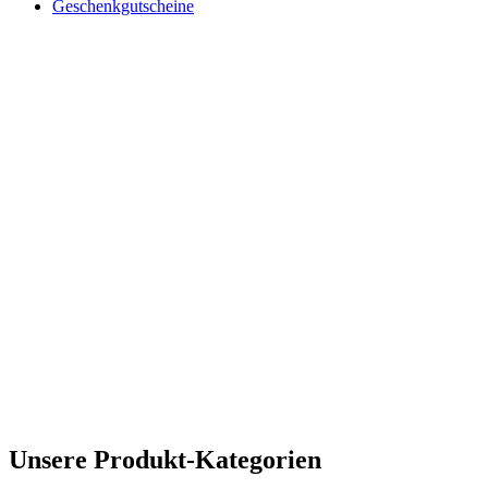
Geschenkgutscheine
SALON LUITPOLD Musique | J
virtuoser Gitarrenklänge | M
Das Kulturprogramm vom Cafe Lui
Unsere Produkt-Kategorien