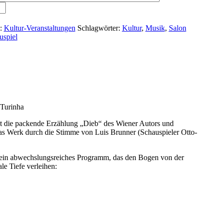
e:
Kultur-Veranstaltungen
Schlagwörter:
Kultur
,
Musik
,
Salon
uspiel
 Turinha
teht die packende Erzählung „Dieb“ des Wiener Autors und
das Werk durch die Stimme von Luis Brunner (Schauspieler Otto-
h ein abwechslungsreiches Programm, das den Bogen von der
le Tiefe verleihen: