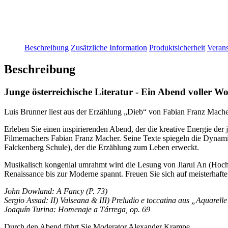
Beschreibung
Zusätzliche Information
Produktsicherheit
Verans
Beschreibung
Junge österreichische Literatur - Ein Abend voller W
Luis Brunner liest aus der Erzählung „Dieb“ von Fabian Franz Macher
Erleben Sie einen inspirierenden Abend, der die kreative Energie de
Filmemachers Fabian Franz Macher. Seine Texte spiegeln die Dynamik
Falckenberg Schule), der die Erzählung zum Leben erweckt.
Musikalisch kongenial umrahmt wird die Lesung von Jiarui An (Hochs
Renaissance bis zur Moderne spannt. Freuen Sie sich auf meisterhafte
John Dowland: A Fancy (P. 73)
Sergio Assad: II) Valseana & III) Preludio e toccatina aus „Aquarell
Joaquín Turina: Homenaje a Tárrega, op. 69
Durch den Abend führt Sie Moderator Alexander Krampe.