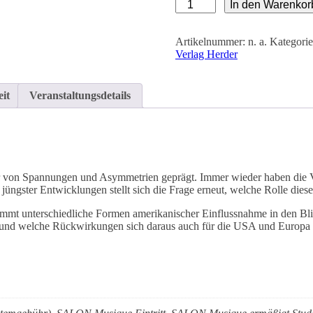
SALON
In den Warenkor
LUITPOLD
|
Von
Artikelnummer:
n. a.
Kategori
Monroe
Verlag Herder
zu
Trump.
Der
it
Veranstaltungsdetails
lange
Schatten
amerikanischer
Politik
in
Lateinamerika
 von Spannungen und Asymmetrien geprägt. Immer wieder haben die Ve
|
 jüngster Entwicklungen stellt sich die Frage erneut, welche Rolle diese
Stefan
Rinke
mmt unterschiedliche Formen amerikanischer Einflussnahme in den Blick.
|
 und welche Rückwirkungen sich daraus auch für die USA und Europa e
Verlag
Herder
08.10.2026
19
Uhr
Menge