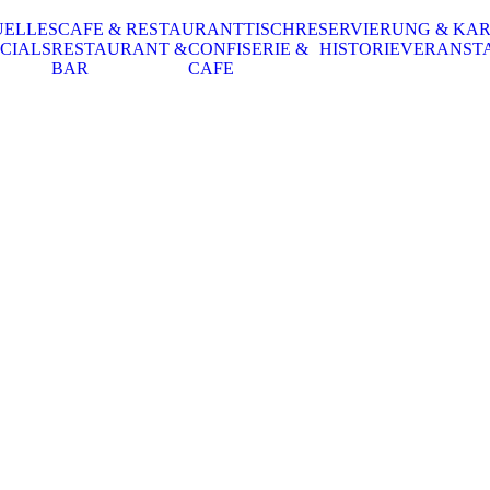
UELLES
CAFE & RESTAURANT
TISCHRESERVIERUNG & KA
CIALS
RESTAURANT &
CONFISERIE &
HISTORIE
VERANST
BAR
CAFE