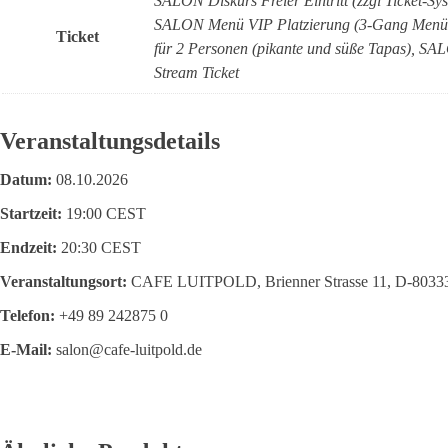
SALON Diskurs Freier Eintritt (zzgl Ticket
SALON Menü VIP Platzierung (3-Gang Menü 
Ticket
für 2 Personen (pikante und süße Tapas), SA
Stream Ticket
Veranstaltungsdetails
Datum:
08.10.2026
Startzeit:
19:00
CEST
Endzeit:
20:30
CEST
Veranstaltungsort:
CAFE LUITPOLD, Brienner Strasse 11, D-803
Telefon:
+49 89 242875 0
E-Mail:
salon@cafe-luitpold.de