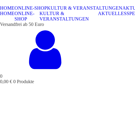
HOME
ONLINE-SHOP
KULTUR & VERANSTALTUNGEN
AKT
HOME
ONLINE-
KULTUR &
AKTUELLES
SPE
SHOP
VERANSTALTUNGEN
Versandfrei ab 50 Euro
0
0,00
€
0 Produkte