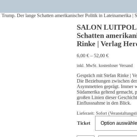
p. Der lange Schatten amerikanischer Politik in Lateinamerika | St
SALON LUITPOLD |
Schatten amerikani
Rinke | Verlag Her
6,00
€
–
52,00
€
inkl. MwSt.
kostenloser Versand
Gespräch mit Stefan Rinke | V
Die Beziehungen zwischen den
Asymmetrien geprägt. Immer wi
Südamerika geltend gemacht, pol
großen Linien dieser Geschich
Einflussnahme in den Blick.
Lieferzeit:
Sofort (Veranstaltungsti
Ticket