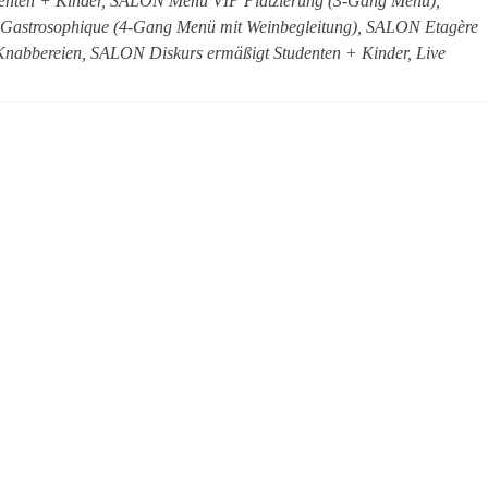
udenten + Kinder, SALON Menü VIP Platzierung (3-Gang Menü),
astrosophique (4-Gang Menü mit Weinbegleitung), SALON Etagère
 Knabbereien, SALON Diskurs ermäßigt Studenten + Kinder, Live