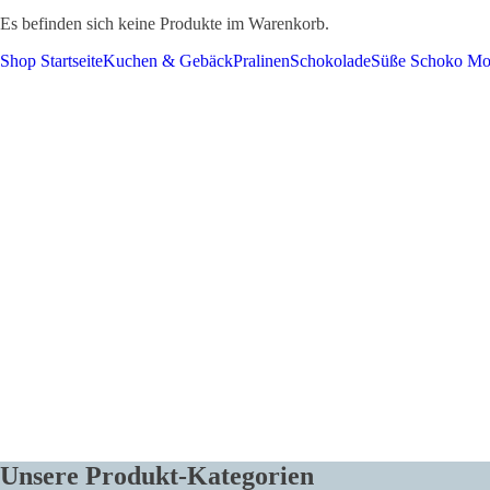
Es befinden sich keine Produkte im Warenkorb.
Shop Startseite
Kuchen & Gebäck
Pralinen
Schokolade
Süße Schoko M
SALON LUITPOLD | Von Monro
Lateinamerika | Stefan Rinke
Das Kulturprogramm vom Cafe Lui
Unsere Produkt-Kategorien