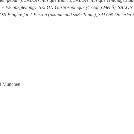
-Systemgebühr), SALON Musique Eintritt, SALON Musique ermäßigt St
+ Weinbegleitung), SALON Gastrosophique (4-Gang Menü), SALON G
LON Etagère für 1 Person (pikante und süße Tapas), SALON Dreierlei
33 München