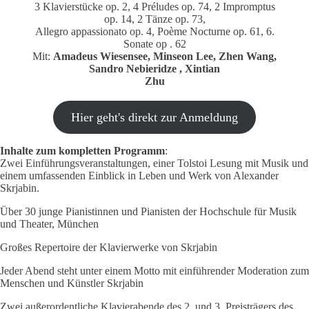
3 Klavierstücke op. 2, 4 Préludes op. 74, 2 Impromptus
op. 14, 2 Tänze op. 73,
Allegro appassionato op. 4, Poème Nocturne op. 61, 6.
Sonate op . 62
Mit:
Amadeus Wiesensee, Minseon Lee, Zhen Wang,
Sandro Nebieridze , Xintian
Zhu
Hier geht's direkt zur Anmeldung
Inhalte zum kompletten Programm
:
Zwei Einführungsveranstaltungen, einer Tolstoi Lesung mit Musik und
einem umfassenden Einblick in Leben und Werk von Alexander
Skrjabin.
Über 30 junge Pianistinnen und Pianisten der Hochschule für Musik
und Theater, München
Großes Repertoire der Klavierwerke von Skrjabin
Jeder Abend steht unter einem Motto mit einführender Moderation zum
Menschen und Künstler Skrjabin
Zwei außerordentliche Klavierabende des 2. und 3. Preisträgers des