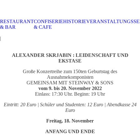
RESTAURANT
CONFISERIE
HISTORIE
VERANSTALTUNGSSE
STALTUNGSSERVICE
UELLES
CAFE &
TISCHRESERVIERUNG
TISCHRESERVIERUNG
KARRIERE
KARRIERE
& BAR
& CAFE
RESTAURANT
& KARTE
& SPEISEKARTE
|
ALEXANDER SKRJABIN : LEIDENSCHAFT UND
EKSTASE
Große Konzertreihe zum 150ten Geburtstag des
Ausnahmekomponisten
GEMEINSAM MIT STEINWAY & SONS
vom 9. bis 20. November 2022
Einlass: 17:30 Uhr. Beginn: 19 Uhr
Eintritt: 20 Euro | Schüler und Studenten: 12 Euro | Abendkasse 24
Euro
Freitag, 18. November
ANFANG UND ENDE