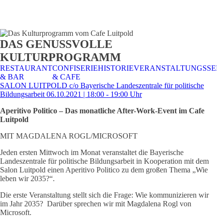
STALTUNGSSERVICE
UELLES
CAFE &
TISCHRESERVIERUNG
TISCHRESERVIERUNG
KARRIERE
KARRIERE
DAS GENUSSVOLLE
RESTAURANT
& KARTE
& SPEISEKARTE
KULTURPROGRAMM
RESTAURANT
CONFISERIE
HISTORIE
VERANSTALTUNGSSE
& BAR
& CAFE
SALON LUITPOLD c/o Bayerische Landeszentrale für politische
Bildungsarbeit 06.10.2021 | 18:00 - 19:00 Uhr
Aperitivo Politico – Das monatliche After-Work-Event im Cafe
Luitpold
MIT MAGDALENA ROGL/MICROSOFT
Jeden ersten Mittwoch im Monat veranstaltet die Bayerische
Landeszentrale für politische Bildungsarbeit in Kooperation mit dem
Salon Luitpold einen Aperitivo Politico zu dem großen Thema „Wie
leben wir 2035?“.
Die erste Veranstaltung stellt sich die Frage: Wie kommunizieren wir
im Jahr 2035? Darüber sprechen wir mit Magdalena Rogl von
Microsoft.