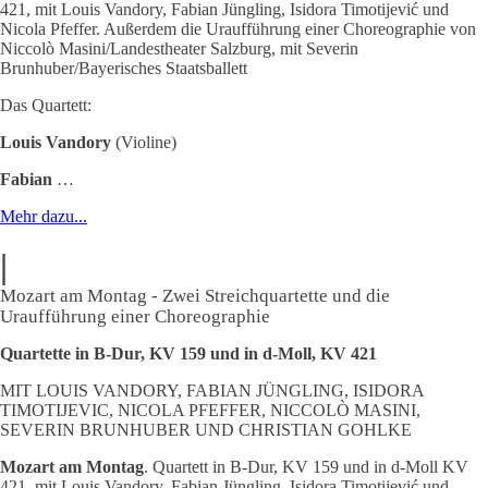
421, mit Louis Vandory, Fabian Jüngling, Isidora Timotijević und
Nicola Pfeffer. Außerdem die Uraufführung einer Choreographie von
Niccolò Masini/Landestheater Salzburg, mit Severin
Brunhuber/Bayerisches Staatsballett
Das Quartett:
Louis Vandory
(Violine)
Fabian
…
Mehr dazu...
|
Mozart am Montag
-
Zwei Streichquartette und die
Uraufführung einer Choreographie
Quartette in B-Dur, KV 159 und in d-Moll, KV 421
MIT LOUIS VANDORY, FABIAN JÜNGLING, ISIDORA
TIMOTIJEVIC, NICOLA PFEFFER, NICCOLÒ MASINI,
SEVERIN BRUNHUBER UND CHRISTIAN GOHLKE
Mozart am Montag
. Quartett in B-Dur, KV 159 und in d-Moll KV
421, mit Louis Vandory, Fabian Jüngling, Isidora Timotijević und