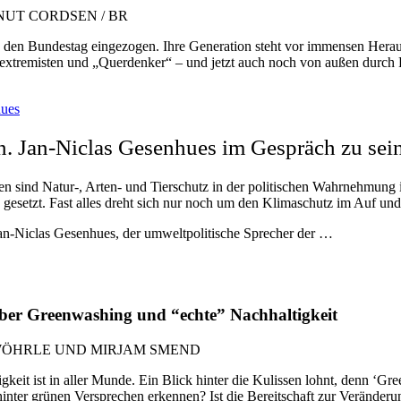
NUT CORDSEN / BR
in den Bundestag eingezogen. Ihre Generation steht vor immensen Hera
xtremisten und „Querdenker“ – und jetzt auch noch von außen durch 
ues
n. Jan-Niclas Gesenhues im Gespräch zu sei
en sind Natur-, Arten- und Tierschutz in der politischen Wahrnehmung 
uck gesetzt. Fast alles dreht sich nur noch um den Klimaschutz im Au
Jan-Niclas Gesenhues, der umweltpolitische Sprecher der …
. Über Greenwashing und “echte” Nachhaltigkeit
WÖHRLE UND MIRJAM SMEND
eit ist in aller Munde. Ein Blick hinter die Kulissen lohnt, denn ‘Gree
inter grünen Versprechen erkennen? Ist die Bereitschaft zur Veränder