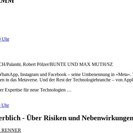
AMM
0 Uhr
Palantir, Robert Pölzer/BUNTE UND MAX MUTH/SZ
WhatsApp, Instagram und Facebook – seine Umbenennung in »Meta«. W
den in das Metaverse. Und der Rest der Technologiebranche – von Apple
rer Expertise für neue Technologien …
0 Uhr
rblich - Über Risiken und Nebenwirkungen 
A RENNER