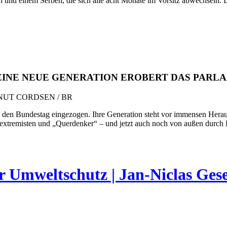
en und einem Serben, die sich alle acht Monate im Vorsitz abwechseln
 EINE NEUE GENERATION EROBERT DAS PARL
NUT CORDSEN / BR
in den Bundestag eingezogen. Ihre Generation steht vor immensen Hera
xtremisten und „Querdenker“ – und jetzt auch noch von außen durch 
Umweltschutz | Jan-Niclas Ges