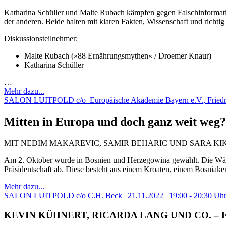
Katharina Schüller und Malte Rubach kämpfen gegen Falschinformatio
der anderen. Beide halten mit klaren Fakten, Wissenschaft und richti
Diskussionsteilnehmer:
Malte Rubach (»88 Ernährungsmythen« / Droemer Knaur)
Katharina Schüller
…
Mehr dazu...
SALON LUITPOLD c/o Europäische Akademie Bayern e.V., Friedrich-N
Mitten in Europa und doch ganz weit weg
MIT NEDIM MAKAREVIC, SAMIR BEHARIC UND SARA KI
Am 2. Oktober wurde in Bosnien und Herzegowina gewählt. Die Wähl
Präsidentschaft ab. Diese besteht aus einem Kroaten, einem Bosniak
Mehr dazu...
SALON LUITPOLD c/o C.H. Beck | 21.11.2022 | 19:00 - 20:30 Uh
KEVIN KÜHNERT, RICARDA LANG UND CO. –