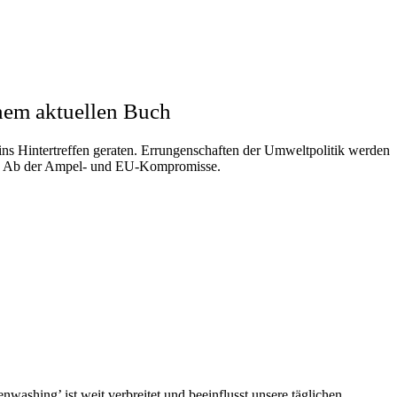
nem aktuellen Buch
ins Hintertreffen geraten. Errungenschaften der Umweltpolitik werden
f und Ab der Ampel- und EU-Kompromisse.
nwashing’ ist weit verbreitet und beeinflusst unsere täglichen