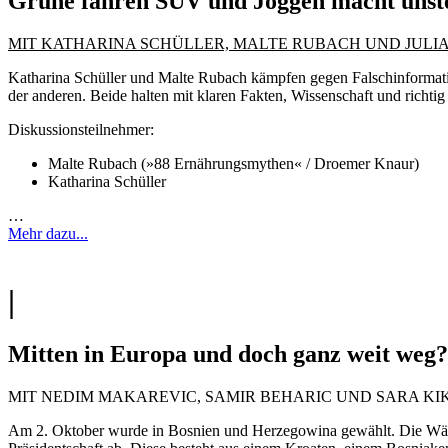
Grüne fahren SUV und Joggen macht unste
MIT KATHARINA SCHÜLLER, MALTE RUBACH UND JULI
Katharina Schüller und Malte Rubach kämpfen gegen Falschinformatio
der anderen. Beide halten mit klaren Fakten, Wissenschaft und richti
Diskussionsteilnehmer:
Malte Rubach (»88 Ernährungsmythen« / Droemer Knaur)
Katharina Schüller
…
Mehr dazu...
|
Mitten in Europa und doch ganz weit weg
MIT NEDIM MAKAREVIC, SAMIR BEHARIC UND SARA KI
Am 2. Oktober wurde in Bosnien und Herzegowina gewählt. Die Wähl