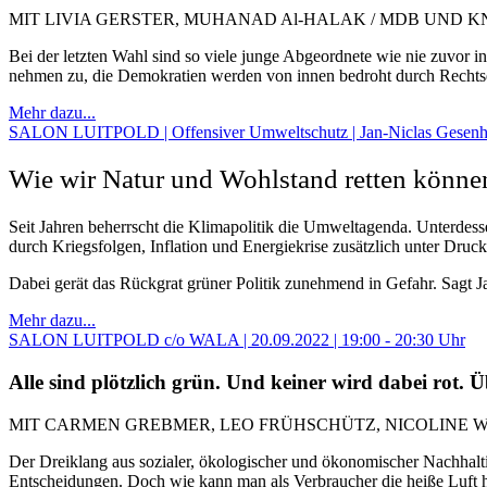
MIT LIVIA GERSTER, MUHANAD Al-HALAK / MDB UND K
Bei der letzten Wahl sind so viele junge Abgeordnete wie nie zuvor 
nehmen zu, die Demokratien werden von innen bedroht durch Rechtse
Mehr dazu...
SALON LUITPOLD | Offensiver Umweltschutz | Jan-Niclas Gesenh
Wie wir Natur und Wohlstand retten könne
Seit Jahren beherrscht die Klimapolitik die Umweltagenda. Unterdess
durch Kriegsfolgen, Inflation und Energiekrise zusätzlich unter Dr
Dabei gerät das Rückgrat grüner Politik zunehmend in Gefahr. Sagt 
Mehr dazu...
SALON LUITPOLD c/o WALA | 20.09.2022 | 19:00 - 20:30 Uhr
Alle sind plötzlich grün. Und keiner wird dabei rot
MIT CARMEN GREBMER, LEO FRÜHSCHÜTZ, NICOLINE 
Der Dreiklang aus sozialer, ökologischer und ökonomischer Nachhaltigk
Entscheidungen. Doch wie kann man als Verbraucher die heiße Luft h