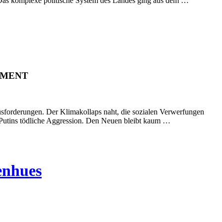
. Das komplexe politische System des Landes ging aus dem …
AMENT
usforderungen. Der Klimakollaps naht, die sozialen Verwerfungen
Putins tödliche Aggression. Den Neuen bleibt kaum …
enhues