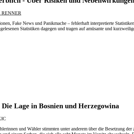
rblich - Über Risiken und Nebenwirkungen 
A RENNER
nen, Fake News und Panikmache – fehlerhaft interpretierte Statistik
g gelesenen Statistiken dagegen und tragen auf amüsante und kurzweilig
? Die Lage in Bosnien und Herzegowina
KIC
erinnen und Wähler stimmten unter anderem über die Besetzung der z