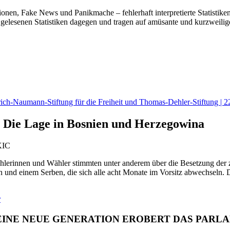
nen, Fake News und Panikmache – fehlerhaft interpretierte Statistik
g gelesenen Statistiken dagegen und tragen auf amüsante und kurzweilig
aumann-Stiftung für die Freiheit und Thomas-Dehler-Stiftung | 22.
? Die Lage in Bosnien und Herzegowina
KIC
erinnen und Wähler stimmten unter anderem über die Besetzung der z
en und einem Serben, die sich alle acht Monate im Vorsitz abwechseln
r
 EINE NEUE GENERATION EROBERT DAS PARL