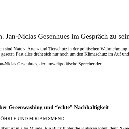
n. Jan-Niclas Gesenhues im Gespräch zu sei
en sind Natur-, Arten- und Tierschutz in der politischen Wahrnehmung 
uck gesetzt. Fast alles dreht sich nur noch um den Klimaschutz im Au
Jan-Niclas Gesenhues, der umweltpolitische Sprecher der …
. Über Greenwashing und “echte” Nachhaltigkeit
WÖHRLE UND MIRJAM SMEND
eit ist in aller Munde. Ein Blick hinter die Kulissen lohnt, denn ‘Gree