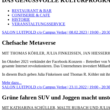
DAS GENUSSVOLLE KULTURPROGR
RESTAURANT & BAR
CONFISERIE & CAFE
HISTORIE
VERANSTALTUNGSSERVICE
SALON LUITPOLD c/o Campus Verlag | 08.02.2023 | 19:00 - 20:3
Chefsache Metaverse
MIT THOMAS KÖHLER, JULIA FINKEISSEN, JAN HIESSERICH/
Im Oktober 2021 verkündet der Facebook-Konzern – Betreiber von 
gesamte Internet revolutionieren. Das Unternehmen investiert Milliar
In diesem Buch geben Julia Finkeissen und Thomas R. Köhler mit ih
Mehr dazu...
SALON LUITPOLD c/o Campus Verlag | 23.11.2022 | 19:00 - 20:3
Grüne fahren SUV und Joggen macht unste
MIT KATHARINA SCHÜLLER, MALTE RUBACH UND JULI