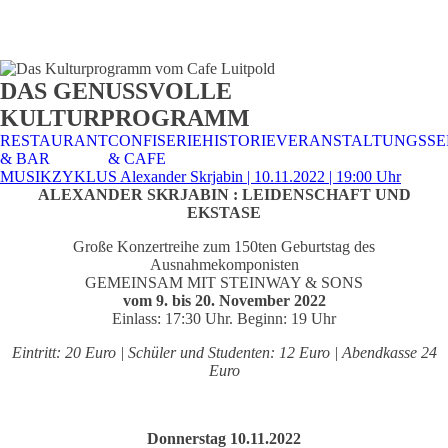
STALTUNGSSERVICE
UELLES
CAFE &
TISCHRESERVIERUNG
TISCHRESERVIERUNG
KARRIERE
KARRIERE
DAS GENUSSVOLLE
RESTAURANT
& KARTE
& SPEISEKARTE
KULTURPROGRAMM
RESTAURANT
CONFISERIE
HISTORIE
VERANSTALTUNGSSE
& BAR
& CAFE
MUSIKZYKLUS Alexander Skrjabin | 10.11.2022 | 19:00 Uhr
ALEXANDER SKRJABIN : LEIDENSCHAFT UND
EKSTASE
Große Konzertreihe zum 150ten Geburtstag des
Ausnahmekomponisten
GEMEINSAM MIT STEINWAY & SONS
vom 9. bis 20. November 2022
Einlass: 17:30 Uhr. Beginn: 19 Uhr
Eintritt: 20 Euro | Schüler und Studenten: 12 Euro | Abendkasse 24
Euro
Donnerstag 10.11.2022