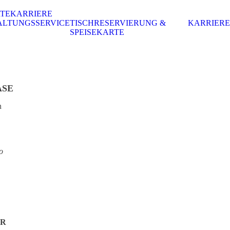
RTE
KARRIERE
ALTUNGSSERVICE
TISCHRESERVIERUNG &
KARRIERE
SPEISEKARTE
ASE
n
o
ER