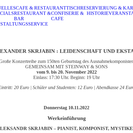
UELLES
CAFE & RESTAURANT
TISCHRESERVIERUNG & KA
CIALS
RESTAURANT &
CONFISERIE &
HISTORIE
VERANST
BAR
CAFE
STALTUNGSSERVICE
EXANDER SKRJABIN : LEIDENSCHAFT UND EKST
Große Konzertreihe zum 150ten Geburtstag des Ausnahmekomponiste
GEMEINSAM MIT STEINWAY & SONS
vom 9. bis 20. November 2022
Einlass: 17:30 Uhr. Beginn: 19 Uhr
Eintritt: 20 Euro | Schüler und Studenten: 12 Euro | Abendkasse 24 Eur
Donnerstag 10.11.2022
Werkeinführung
LEKSANDR SKRJABIN – PIANIST, KOMPONIST, MYSTIK