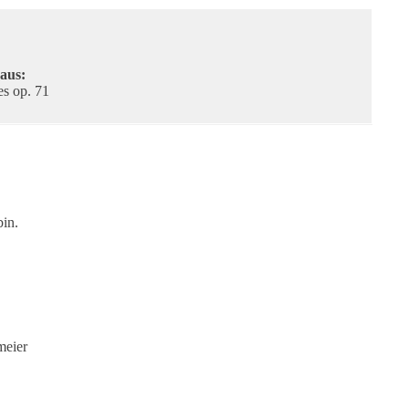
aus:
es op. 71
in.
meier