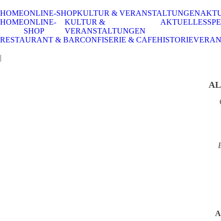
HOME
ONLINE-SHOP
KULTUR & VERANSTALTUNGEN
AKT
HOME
ONLINE-
KULTUR &
AKTUELLES
SPE
SHOP
VERANSTALTUNGEN
RESTAURANT & BAR
CONFISERIE & CAFE
HISTORIE
VERAN
|
AL
A