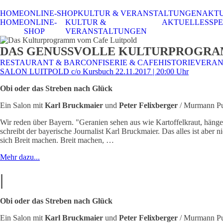
HOME
ONLINE-SHOP
KULTUR & VERANSTALTUNGEN
AKT
HOME
ONLINE-
KULTUR &
AKTUELLES
SPE
SHOP
VERANSTALTUNGEN
DAS GENUSSVOLLE KULTURPROGR
RESTAURANT & BAR
CONFISERIE & CAFE
HISTORIE
VERAN
SALON LUITPOLD c/o Kursbuch 22.11.2017 | 20:00 Uhr
Obi oder das Streben nach Glück
Ein Salon mit
Karl Bruckmaier
und
Peter Felixberger
/ Murmann Pu
Wir reden über Bayern. "Geranien sehen aus wie Kartoffelkraut, hängen
schreibt der bayerische Journalist Karl Bruckmaier. Das alles ist aber 
sich Breit machen. Breit machen, …
Mehr dazu...
|
Obi oder das Streben nach Glück
Ein Salon mit
Karl Bruckmaier
und
Peter Felixberger
/ Murmann Pu