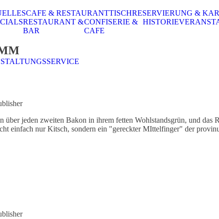
UELLES
CAFE & RESTAURANT
TISCHRESERVIERUNG & KA
CIALS
RESTAURANT &
CONFISERIE &
HISTORIE
VERANST
BAR
CAFE
AMM
STALTUNGSSERVICE
blisher
 über jeden zweiten Bakon in ihrem fetten Wohlstandsgrün, und das Rot
nicht einfach nur Kitsch, sondern ein "gereckter MIttelfinger" der provi
blisher