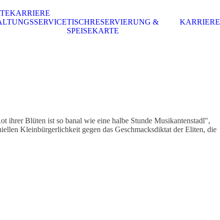
RTE
KARRIERE
ALTUNGSSERVICE
TISCHRESERVIERUNG &
KARRIERE
SPEISEKARTE
 ihrer Blüten ist so banal wie eine halbe Stunde Musikantenstadl",
nuiellen Kleinbürgerlichkeit gegen das Geschmacksdiktat der Eliten, die