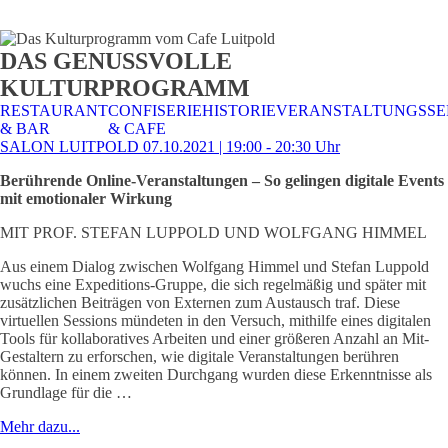
STALTUNGSSERVICE
UELLES
CAFE &
TISCHRESERVIERUNG
TISCHRESERVIERUNG
KARRIERE
KARRIERE
DAS GENUSSVOLLE
RESTAURANT
& KARTE
& SPEISEKARTE
KULTURPROGRAMM
RESTAURANT
CONFISERIE
HISTORIE
VERANSTALTUNGSSE
& BAR
& CAFE
SALON LUITPOLD 07.10.2021 | 19:00 - 20:30 Uhr
Berührende Online-Veranstaltungen – So gelingen digitale Events
mit emotionaler Wirkung
MIT PROF. STEFAN LUPPOLD UND WOLFGANG HIMMEL
Aus einem Dialog zwischen Wolfgang Himmel und Stefan Luppold
wuchs eine Expeditions-Gruppe, die sich regelmäßig und später mit
zusätzlichen Beiträgen von Externen zum Austausch traf. Diese
virtuellen Sessions mündeten in den Versuch, mithilfe eines digitalen
Tools für kollaboratives Arbeiten und einer größeren Anzahl an Mit-
Gestaltern zu erforschen, wie digitale Veranstaltungen berühren
können. In einem zweiten Durchgang wurden diese Erkenntnisse als
Grundlage für die …
Mehr dazu...