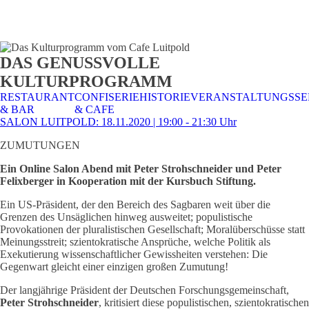
STALTUNGSSERVICE
UELLES
CAFE &
TISCHRESERVIERUNG
TISCHRESERVIERUNG
KARRIERE
KARRIERE
DAS GENUSSVOLLE
RESTAURANT
& KARTE
& SPEISEKARTE
KULTURPROGRAMM
RESTAURANT
CONFISERIE
HISTORIE
VERANSTALTUNGSSE
& BAR
& CAFE
SALON LUITPOLD: 18.11.2020 | 19:00 - 21:30 Uhr
ZUMUTUNGEN
Ein Online Salon Abend mit Peter Strohschneider und Peter
Felixberger in Kooperation mit der Kursbuch Stiftung.
Ein US-Präsident, der den Bereich des Sagbaren weit über die
Grenzen des Unsäglichen hinweg ausweitet; populistische
Provokationen der pluralistischen Gesellschaft; Moralüberschüsse statt
Meinungsstreit; szientokratische Ansprüche, welche Politik als
Exekutierung wissenschaftlicher Gewissheiten verstehen: Die
Gegenwart gleicht einer einzigen großen Zumutung!
Der langjährige Präsident der Deutschen Forschungsgemeinschaft,
Peter Strohschneider
, kritisiert diese populistischen, szientokratischen