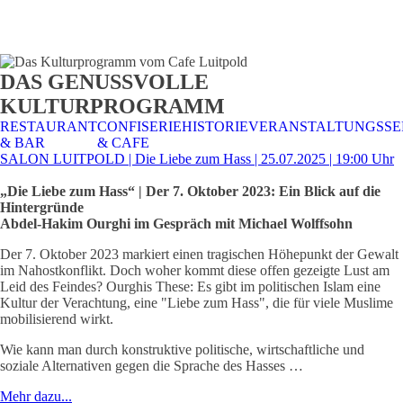
STALTUNGSSERVICE
UELLES
CAFE &
TISCHRESERVIERUNG
TISCHRESERVIERUNG
KARRIERE
KARRIERE
DAS GENUSSVOLLE
RESTAURANT
& KARTE
& SPEISEKARTE
KULTURPROGRAMM
RESTAURANT
CONFISERIE
HISTORIE
VERANSTALTUNGSSE
& BAR
& CAFE
SALON LUITPOLD | Die Liebe zum Hass | 25.07.2025 | 19:00 Uhr
„Die Liebe zum Hass“ | Der 7. Oktober 2023: Ein Blick auf die
Hintergründe
Abdel-Hakim Ourghi im Gespräch mit Michael Wolffsohn
Der 7. Oktober 2023 markiert einen tragischen Höhepunkt der Gewalt
im Nahostkonflikt. Doch woher kommt diese offen gezeigte Lust am
Leid des Feindes? Ourghis These: Es gibt im politischen Islam eine
Kultur der Verachtung, eine "Liebe zum Hass", die für viele Muslime
mobilisierend wirkt.
Wie kann man durch konstruktive politische, wirtschaftliche und
soziale Alternativen gegen die Sprache des Hasses …
Mehr dazu...