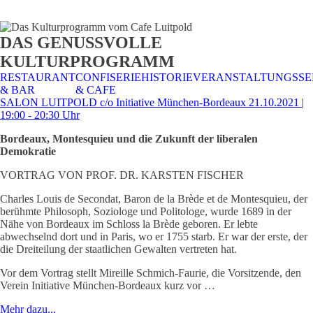
STALTUNGSSERVICE
UELLES
CAFE &
TISCHRESERVIERUNG
TISCHRESERVIERUNG
KARRIERE
KARRIERE
DAS GENUSSVOLLE
RESTAURANT
& KARTE
& SPEISEKARTE
KULTURPROGRAMM
RESTAURANT
CONFISERIE
HISTORIE
VERANSTALTUNGSSE
& BAR
& CAFE
SALON LUITPOLD c/o Initiative München-Bordeaux 21.10.2021 |
19:00 - 20:30 Uhr
Bordeaux, Montesquieu und die Zukunft der liberalen
Demokratie
VORTRAG VON PROF. DR. KARSTEN FISCHER
Charles Louis de Secondat, Baron de la Brède et de Montesquieu, der
berühmte Philosoph, Soziologe und Politologe, wurde 1689 in der
Nähe von Bordeaux im Schloss la Brède geboren. Er lebte
abwechselnd dort und in Paris, wo er 1755 starb. Er war der erste, der
die Dreiteilung der staatlichen Gewalten vertreten hat.
Vor dem Vortrag stellt Mireille Schmich-Faurie, die Vorsitzende, den
Verein Initiative München-Bordeaux kurz vor …
Mehr dazu...