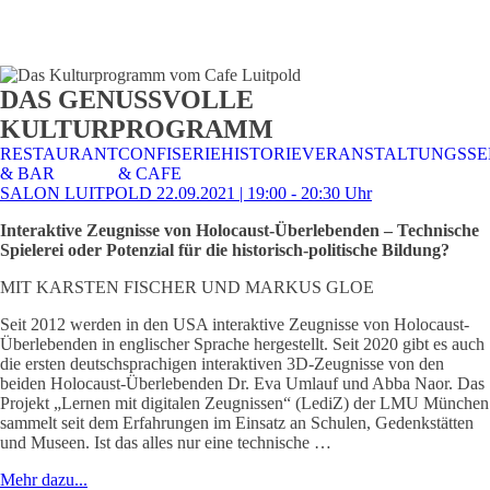
STALTUNGSSERVICE
UELLES
CAFE &
TISCHRESERVIERUNG
TISCHRESERVIERUNG
KARRIERE
KARRIERE
DAS GENUSSVOLLE
RESTAURANT
& KARTE
& SPEISEKARTE
KULTURPROGRAMM
RESTAURANT
CONFISERIE
HISTORIE
VERANSTALTUNGSSE
& BAR
& CAFE
SALON LUITPOLD 22.09.2021 | 19:00 - 20:30 Uhr
Interaktive Zeugnisse von Holocaust-Überlebenden – Technische
Spielerei oder Potenzial für die historisch-politische Bildung?
MIT KARSTEN FISCHER UND MARKUS GLOE
Seit 2012 werden in den USA interaktive Zeugnisse von Holocaust-
Überlebenden in englischer Sprache hergestellt. Seit 2020 gibt es auch
die ersten deutschsprachigen interaktiven 3D-Zeugnisse von den
beiden Holocaust-Überlebenden Dr. Eva Umlauf und Abba Naor. Das
Projekt „Lernen mit digitalen Zeugnissen“ (LediZ) der LMU München
sammelt seit dem Erfahrungen im Einsatz an Schulen, Gedenkstätten
und Museen. Ist das alles nur eine technische …
Mehr dazu...