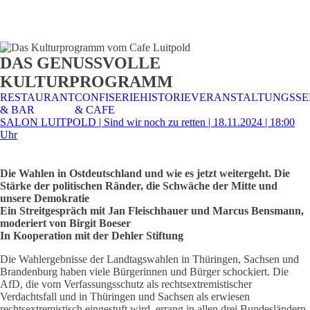
STALTUNGSSERVICE
UELLES
CAFE &
TISCHRESERVIERUNG
TISCHRESERVIERUNG
KARRIERE
KARRIERE
DAS GENUSSVOLLE
RESTAURANT
& KARTE
& SPEISEKARTE
KULTURPROGRAMM
RESTAURANT
CONFISERIE
HISTORIE
VERANSTALTUNGSSE
& BAR
& CAFE
SALON LUITPOLD | Sind wir noch zu retten | 18.11.2024 | 18:00
Uhr
Die Wahlen in Ostdeutschland und wie es jetzt weitergeht. Die
Stärke der politischen Ränder, die Schwäche der Mitte und
unsere Demokratie
Ein Streitgespräch mit Jan Fleischhauer und Marcus Bensmann,
moderiert von Birgit Boeser
In Kooperation mit der Dehler Stiftung
Die Wahlergebnisse der Landtagswahlen in Thüringen, Sachsen und
Brandenburg haben viele Bürgerinnen und Bürger schockiert. Die
AfD, die vom Verfassungsschutz als rechtsextremistischer
Verdachtsfall und in Thüringen und Sachsen als erwiesen
rechtsextremistisch eingestuft wird, errang in allen drei Bundesländern