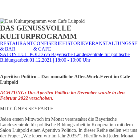
STALTUNGSSERVICE
UELLES
CAFE &
TISCHRESERVIERUNG
TISCHRESERVIERUNG
KARRIERE
KARRIERE
DAS GENUSSVOLLE
RESTAURANT
& KARTE
& SPEISEKARTE
KULTURPROGRAMM
RESTAURANT
CONFISERIE
HISTORIE
VERANSTALTUNGSSE
& BAR
& CAFE
SALON LUITPOLD c/o Bayerische Landeszentrale für politische
Bildungsarbeit 01.12.2021 | 18:00 - 19:00 Uhr
Aperitivo Politico – Das monatliche After-Work-Event im Cafe
Luitpold
ACHTUNG: Das Apertivo Politico im Dezember wurde in den
Februar 2022 verschoben.
MIT GÜNES SEYFARTH
Jeden ersten Mittwoch im Monat veranstaltet die Bayerische
Landeszentrale für politische Bildungsarbeit in Kooperation mit dem
Salon Luitpold einen Aperitivo Politico. In dieser Reihe stellen wir uns
der Frage: „Wie leben wir im Jahr 2035?“. Hierfür wird jeden Monat